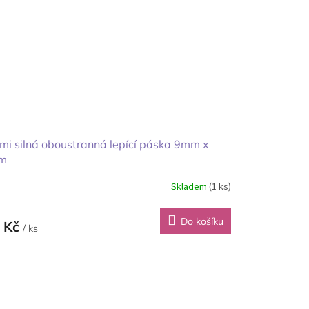
mi silná oboustranná lepící páska 9mm x
m
Skladem
(1 ks)
Do košíku
 Kč
/ ks