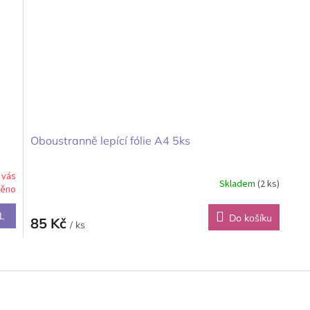
Oboustranně lepící fólie A4 5ks
 vás
Skladem
(2 ks)
něno
L
Do košíku
85 Kč
/ ks
O
v
l
á
d