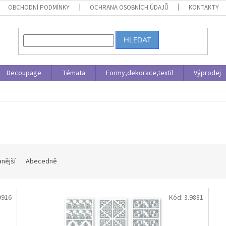
OBCHODNÍ PODMÍNKY
OCHRANA OSOBNÍCH ÚDAJŮ
KONTAKTY
HLEDAT
Decoupage
Témata
Formy,dekorace,textil
Výprodej
nější
Abecedně
9916
Kód:
3.9881