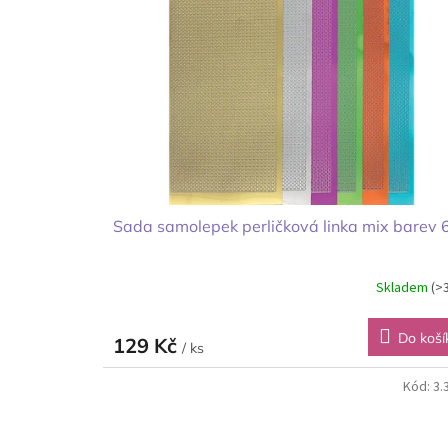
i
r
s
o
p
d
r
u
o
k
d
t
u
ů
k
t
ů
Sada samolepek perličková linka mix barev 
Skladem
(>
Do koší
129 Kč
/ ks
Kód:
3.