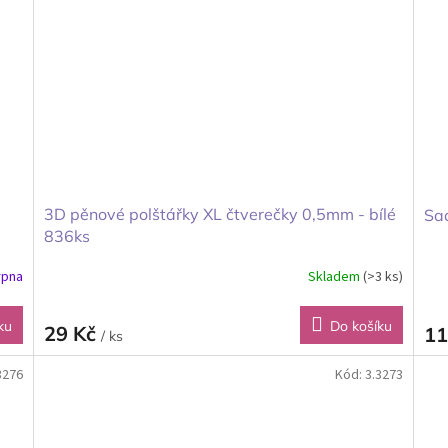
3D pěnové polštářky XL čtverečky 0,5mm - bílé
Sad
836ks
rpna
Skladem
(>3 ks)
ku
Do košíku
29 Kč
11
/ ks
3276
Kód:
3.3273