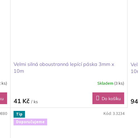
Velmi silná oboustranná lepící páska 3mm x
Vel
10m
10
2 ks)
Skladem
(3 ks)
ku
Do košíku
41 Kč
94
/ ks
9880
Kód:
3.3234
Tip
Doporučujeme