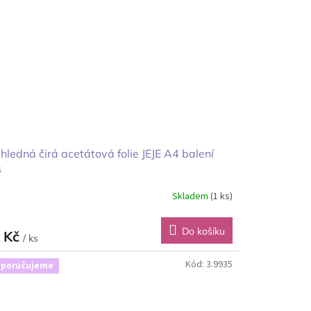
hledná čirá acetátová folie JEJE A4 balení
s
Skladem
(1 ks)
Do košíku
 Kč
/ ks
Kód:
3.9935
poručujeme