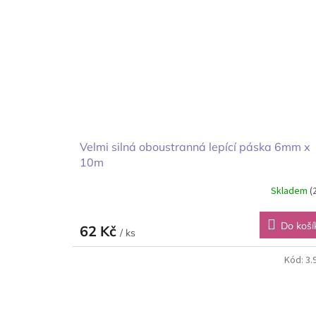
Velmi silná oboustranná lepící páska 6mm x
10m
Skladem
(
Do koší
62 Kč
/ ks
Kód:
3.