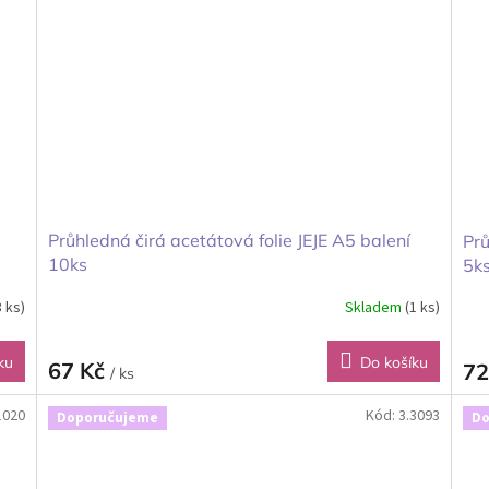
Průhledná čirá acetátová folie JEJE A5 balení
Prů
10ks
5k
3 ks)
Skladem
(1 ks)
ku
Do košíku
67 Kč
72
/ ks
1020
Kód:
3.3093
Doporučujeme
Do