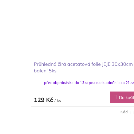
Průhledná čirá acetátová folie JEJE 30x30cm
balení 5ks
předobjednávka do 13.srpna naskladnění cca 21.s
Do koší
129 Kč
/ ks
Kód:
3.