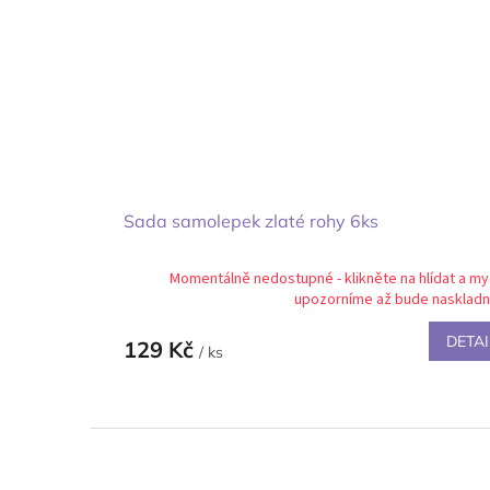
Sada samolepek zlaté rohy 6ks
Momentálně nedostupné - klikněte na hlídat a my
upozorníme až bude nasklad
DETAI
129 Kč
/ ks
Z
á
p