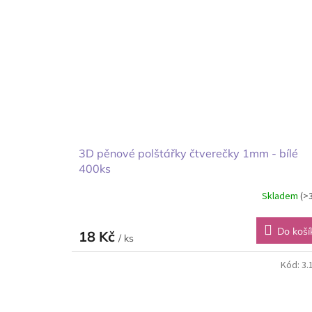
3D pěnové polštářky čtverečky 1mm - bílé
400ks
Skladem
(>
Do koší
18 Kč
/ ks
Kód:
3.