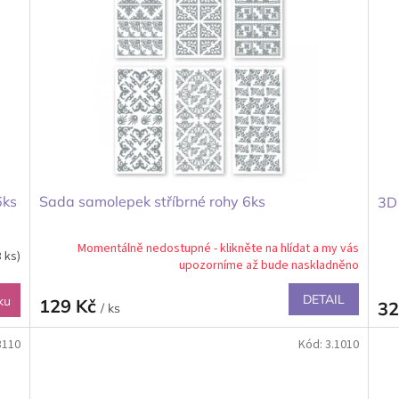
6ks
Sada samolepek stříbrné rohy 6ks
3D 
Momentálně nedostupné - klikněte na hlídat a my vás
3 ks)
upozorníme až bude naskladněno
DETAIL
ku
129 Kč
32
/ ks
3110
Kód:
3.1010