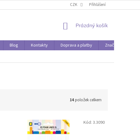
O PAPÍRÁDĚ
DOPRAVA A PLATBY
CZK
Přihlášení
NÁKUPNÍ
Prázdný košík
KOŠÍK
Blog
Kontakty
Doprava a platby
Značky
14
položek celkem
Kód:
3.3090