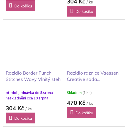
304 Kč
/ ks
Do košíku
Do košíku
Razidlo Border Punch
Razidlo raznice Vaessen
Stitches Wavy Vlnitý steh
Creative sada
vroubkovaných kruhů 3ks
předobjednávka do 5.srpna
Skladem
(1 ks)
naskladnění cca 10.srpna
470 Kč
/ ks
304 Kč
/ ks
Do košíku
Do košíku