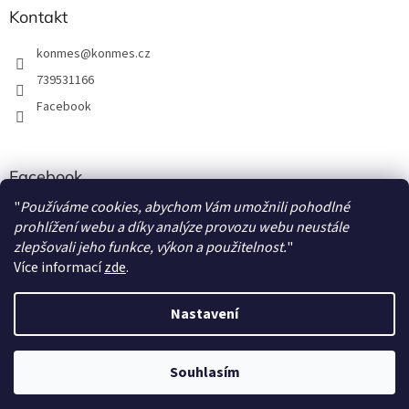
u
Kontakt
konmes
@
konmes.cz
739531166
Facebook
Facebook
"
Používáme cookies, abychom Vám umožnili pohodlné
Papíráda
prohlížení webu a díky analýze provozu webu neustále
zlepšovali jeho funkce, výkon a použitelnost.
"
Více informací
zde
.
Vytvořil Shoptet
Nastavení
Copyright 2026
Papíráda
. Všechna práva vyhrazena.
Souhlasím
S
1
2
t