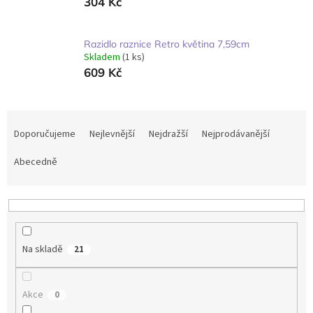
304 Kč
Razidlo raznice Retro květina 7,59cm
Skladem
(1 ks)
609 Kč
Ř
a
Doporučujeme
Nejlevnější
Nejdražší
Nejprodávanější
z
e
Abecedně
n
í
p
r
o
Na skladě
21
d
u
k
Akce
0
t