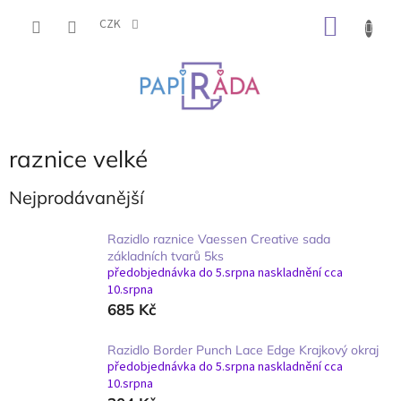
Přejít
NÁKU
na
CZK
obsah
KOŠÍK
raznice velké
Nejprodávanější
Razidlo raznice Vaessen Creative sada
základních tvarů 5ks
předobjednávka do 5.srpna naskladnění cca
10.srpna
685 Kč
Razidlo Border Punch Lace Edge Krajkový okraj
předobjednávka do 5.srpna naskladnění cca
10.srpna