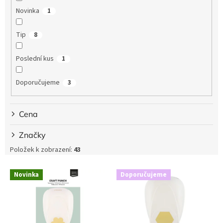
ů
Novinka
1
Tip
8
Poslední kus
1
Doporučujeme
3
Cena
Značky
Položek k zobrazení:
43
V
Novinka
Doporučujeme
ý
p
i
s