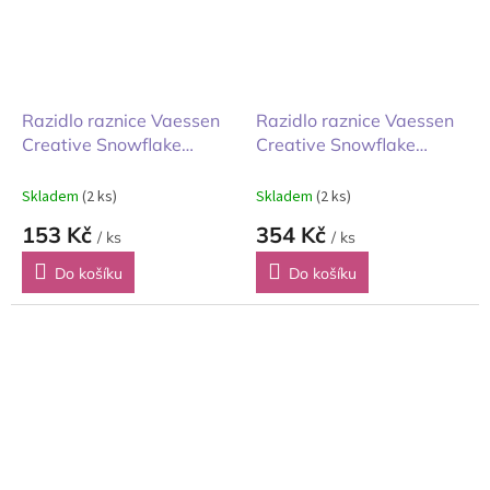
Razidlo raznice Vaessen
Razidlo raznice Vaessen
Creative Snowflake
Creative Snowflake
Snowy sněhová vločka
Snowy sněhová vločka
malá 2,2x2,5cm
Jumbo 5cm
Skladem
(2 ks)
Skladem
(2 ks)
153 Kč
354 Kč
/ ks
/ ks
Do košíku
Do košíku