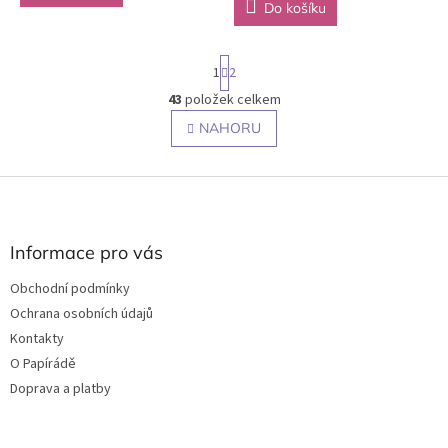
Do košíku
S
1
2
t
r
43
položek celkem
O
á
v
NAHORU
n
l
k
o
á
v
Z
d
á
a
á
n
c
p
í
í
a
Informace pro vás
p
t
r
Obchodní podmínky
í
v
Ochrana osobních údajů
k
y
Kontakty
v
O Papírádě
ý
Doprava a platby
p
i
s