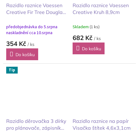
Razidlo raznice Vaessen
Razidlo raznice Vaessen
Creative Fir Tree Douglas
Creative Kruh 8,9cm
Vánoční jedlička jumbo
4,5 cm
předobjednávka do 5.srpna
Skladem
(1 ks)
naskladnění cca 10.srpna
682 Kč
/ ks
354 Kč
/ ks
Do košíku
Do košíku
Tip
Razidlo děrovačka 3 dírky
Razidlo raznice na papír
pro plánovače, zápisníky
Visačka štítek 4,6x3,1cm
a deníky