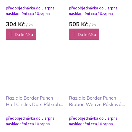
okraj 360°
předobjednávka do 5.srpna
předobjednávka do 5.srpna
naskladnění cca 10.srpna
naskladnění cca 10.srpna
304 Kč
505 Kč
/ ks
/ ks
Do košíku
Do košíku
Razidlo Border Punch
Razidlo Border Punch
Half Circles Dots Půlkruhy
Ribbon Weave Pásková
Tečky
vazba
předobjednávka do 5.srpna
předobjednávka do 5.srpna
naskladnění cca 10.srpna
naskladnění cca 10.srpna