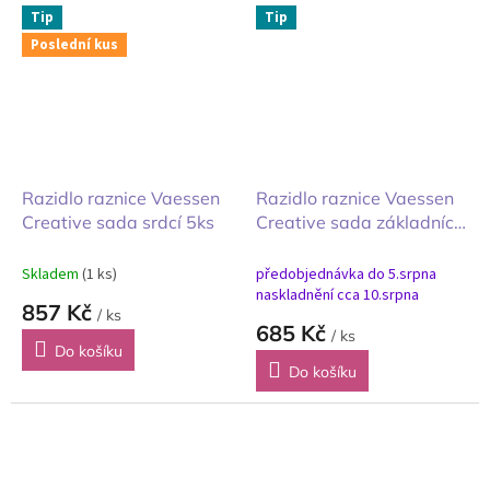
Tip
Tip
Poslední kus
Razidlo raznice Vaessen
Razidlo raznice Vaessen
Creative sada srdcí 5ks
Creative sada základních
tvarů 5ks
Skladem
(1 ks)
předobjednávka do 5.srpna
naskladnění cca 10.srpna
857 Kč
/ ks
685 Kč
/ ks
Do košíku
Do košíku