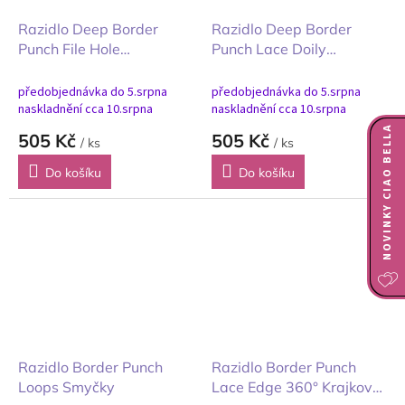
Razidlo Deep Border
Razidlo Deep Border
Punch File Hole
Punch Lace Doily
Souborová díra
Krajková dečka
předobjednávka do 5.srpna
předobjednávka do 5.srpna
naskladnění cca 10.srpna
naskladnění cca 10.srpna
NOVINKY CIAO BELLA
505 Kč
505 Kč
/ ks
/ ks
Do košíku
Do košíku
Razidlo Border Punch
Razidlo Border Punch
Loops Smyčky
Lace Edge 360° Krajkový