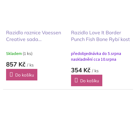
Razidlo raznice Vaessen
Razidlo Love It Border
Creative sada
Punch Fish Bone Rybí kost
šestiúhelníků 5ks
Skladem
(1 ks)
předobjednávka do 5.srpna
naskladnění cca 10.srpna
857 Kč
/ ks
354 Kč
/ ks
Do košíku
Do košíku