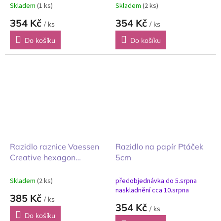
Skladem
(1 ks)
Skladem
(2 ks)
354 Kč
354 Kč
/ ks
/ ks
Do košíku
Do košíku
Razidlo raznice Vaessen
Razidlo na papír Ptáček
Creative hexagon
5cm
šestiúhelník 4,4x5,1cm
Skladem
(2 ks)
předobjednávka do 5.srpna
naskladnění cca 10.srpna
385 Kč
/ ks
354 Kč
/ ks
Do košíku