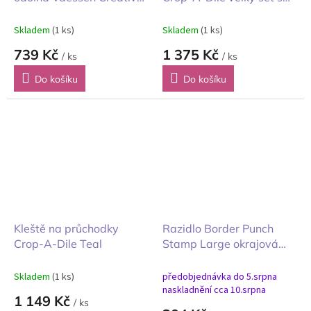
známka maxi 6,4x5,3cm
krabičkou růžové
Skladem
(1 ks)
Skladem
(1 ks)
739 Kč
1 375 Kč
/ ks
/ ks
Do košíku
Do košíku
Kleště na průchodky
Razidlo Border Punch
Crop-A-Dile Teal
Stamp Large okrajová
raznice
Skladem
(1 ks)
předobjednávka do 5.srpna
naskladnění cca 10.srpna
1 149 Kč
/ ks