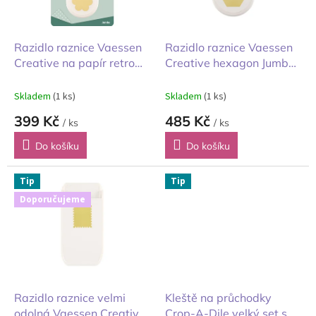
p
r
o
d
Razidlo raznice Vaessen
Razidlo raznice Vaessen
u
Creative na papír retro
Creative hexagon Jumbo+
k
květina 5cm
šestiúhelník 5.5 x 6.3 cm
t
Skladem
(1 ks)
Skladem
(1 ks)
ů
399 Kč
485 Kč
/ ks
/ ks
Do košíku
Do košíku
Tip
Tip
Doporučujeme
Razidlo raznice velmi
Kleště na průchodky
odolná Vaessen Creative
Crop-A-Dile velký set s