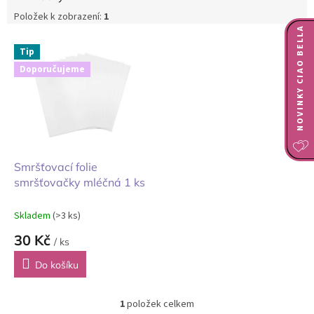
Položek k zobrazení:
1
NOVINKY CIAO BELLA
V
Tip
ý
Doporučujeme
p
i
s
p
r
o
d
Smršťovací folie
u
smršťovačky mléčná 1 ks
k
t
Skladem
(>3 ks)
ů
30 Kč
/ ks
Do košíku
1
položek celkem
O