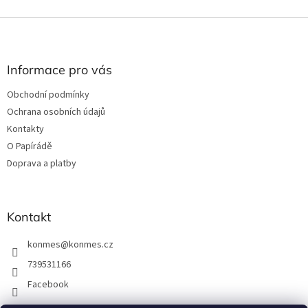
v
l
Z
á
á
d
p
a
a
Informace pro vás
c
t
í
Obchodní podmínky
í
p
Ochrana osobních údajů
r
v
Kontakty
k
O Papírádě
y
Doprava a platby
v
ý
p
i
Kontakt
s
u
konmes
@
konmes.cz
739531166
Facebook