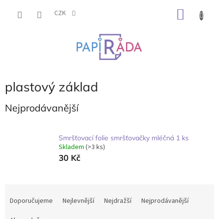
Přejít
NÁKU
na
CZK
obsah
KOŠÍK
plastový základ
Nejprodávanější
Smršťovací folie smršťovačky mléčná 1 ks
Skladem
(>3 ks)
30 Kč
Ř
a
Doporučujeme
Nejlevnější
Nejdražší
Nejprodávanější
z