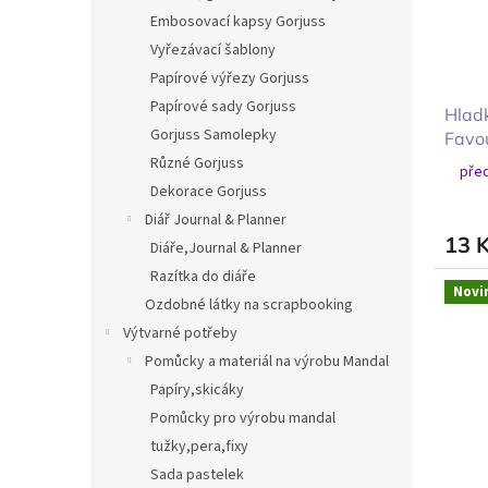
Embosovací kapsy Gorjuss
Vyřezávací šablony
Papírové výřezy Gorjuss
Papírové sady Gorjuss
Hlad
Gorjuss Samolepky
Favou
záři
Různé Gorjuss
před
Dekorace Gorjuss
Diář Journal & Planner
13 
Diáře,Journal & Planner
Razítka do diáře
Novi
Ozdobné látky na scrapbooking
Výtvarné potřeby
Pomůcky a materiál na výrobu Mandal
Papíry,skicáky
Pomůcky pro výrobu mandal
tužky,pera,fixy
Sada pastelek