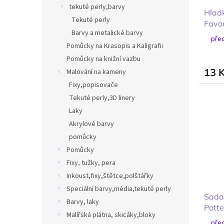
tekuté perly,barvy
Hlad
Tekuté perly
Favou
Barvy a metalické barvy
30x
před
Pomůcky na Krasopis a Kaligrafii
Pomůcky na knižní vazbu
13 
Malování na kameny
Fixy,popisovače
Tekuté perly,3D linery
Laky
Akrylové barvy
pomůcky
Pomůcky
Fixy, tužky, pera
Inkoust,fixy,štětce,polštářky
Speciální barvy,média,tekuté perly
Sada 
Barvy, laky
Potte
Malířská plátna, skicáky,bloky
před