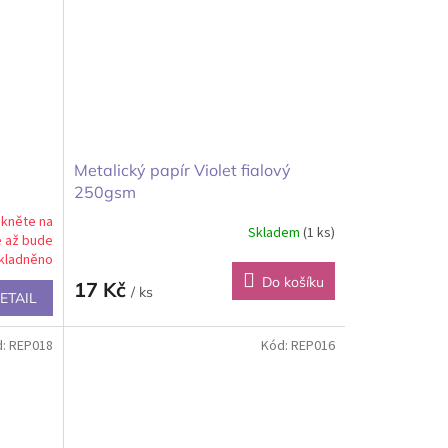
Metalický papír Violet fialový
250gsm
ikněte na
Skladem
(1 ks)
e až bude
kladněno
Do košíku
17 Kč
/ ks
ETAIL
d:
REP018
Kód:
REP016