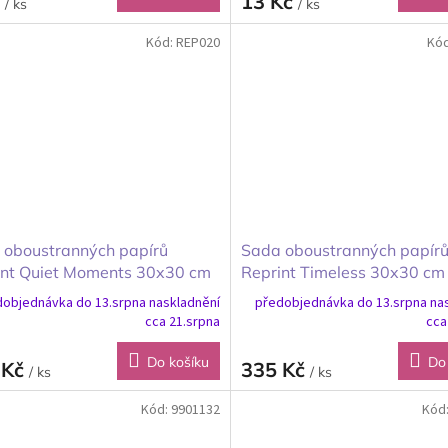
č
13 Kč
/ ks
/ ks
Kód:
REP020
Kó
 oboustranných papírů
Sada oboustranných papír
int Quiet Moments 30x30 cm
Reprint Timeless 30x30 cm
objednávka do 13.srpna naskladnění
předobjednávka do 13.srpna na
cca 21.srpna
cca
Do košíku
Do
 Kč
335 Kč
/ ks
/ ks
Kód:
9901132
Kód