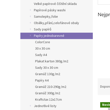
n
Velké papírové čištění skladu
e
Papírové pásky washi
l
Nejp
Samolepky,folie
Obálky,přání,celofánové obaly
Sady papírů
Papíry jednobarevné
ColorCore
30 x 30 cm
Sady A4
Plakat karton 380g/m2
Sady 30 x 30 cm
Gramáž 130g/m2
Ř
Papíry A4
a
Dopor
Gramáž 210-290g/m2
z
Gramáž 300g/m2
e
Kraftstax 12x17cm
V
n
Novi
Jednotlivé listy
ý
í