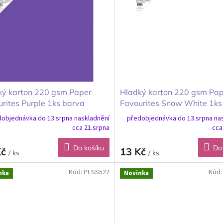
ký karton 220 gsm Paper
Hladký karton 220 gsm Pa
rites Purple 1ks barva
Favourites Snow White 1ks
ová 30x30cm
sněhově bílá 30x30cm
objednávka do 13.srpna naskladnění
předobjednávka do 13.srpna na
cca 21.srpna
cca
Do košíku
Do
Kč
13 Kč
/ ks
/ ks
Kód:
PFSS522
Kód
nka
Novinka