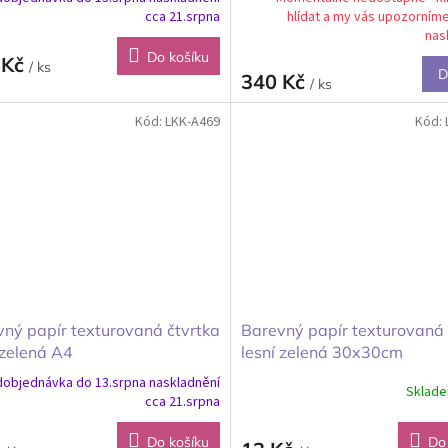
cca 21.srpna
hlídat a my vás upozorním
nas
Do košíku
 Kč
/ ks
D
340 Kč
/ ks
Kód:
LKK-A469
Kód:
ný papír texturovaná čtvrtka
Barevný papír texturovaná 
 zelená A4
lesní zelená 30x30cm
objednávka do 13.srpna naskladnění
Sklad
cca 21.srpna
Do košíku
Do