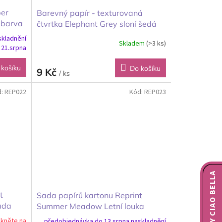
per
Barevný papír - texturovaná
 barva
čtvrtka Elephant Grey sloní šedá
skladnění
Skladem
(>3 ks)
 21.srpna
 košíku
Do košíku
9 Kč
/ ks
d:
REP022
Kód:
REP023
NOVINKY CIAO BELLA
t
Sada papírů kartonu Reprint
ada
Summer Meadow Letní louka
30x30 cm
ikněte na
předobjednávka do 13.srpna naskladnění