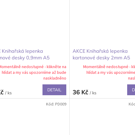
 Knihařská lepenka
AKCE Knihařská lepenka
onové desky 0,9mm A5
kartonové desky 2mm A5
210mm 5ks
148x210mm 5ks
Momentálně nedostupné - klikněte na
Momentálně nedostupné - kl
hlídat a my vás upozorníme až bude
hlídat a my vás upozorním
naskladněno
nas
DETAIL
D
Kč
36 Kč
/ ks
/ ks
Kód:
PD009
Kó