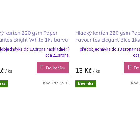
ký karton 220 gsm Paper
Hladký karton 220 gsm Pa
rites Bright White 1ks barva
Favourites Elegant Blue 1k
vě bílá 30x30cm
elegantní modrá 30x30cm
objednávka do 13.srpna naskladnění
předobjednávka do 13.srpna na
cca 21.srpna
cca
Do košíku
Do
Kč
13 Kč
/ ks
/ ks
Kód:
PFSS503
Kód
nka
Novinka