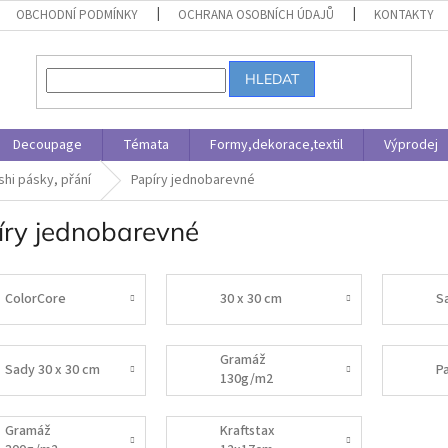
OBCHODNÍ PODMÍNKY
OCHRANA OSOBNÍCH ÚDAJŮ
KONTAKTY
HLEDAT
Decoupage
Témata
Formy,dekorace,textil
Výprodej
shi pásky, přání
Papíry jednobarevné
íry jednobarevné
ColorCore
30 x 30 cm
S
Gramáž
Sady 30 x 30 cm
P
130g/m2
Gramáž
Kraftstax