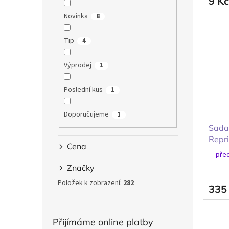
9 K
Novinka
8
Tip
4
Výprodej
1
Poslední kus
1
Doporučujeme
1
Sada
Repr
Cena
před
Značky
Položek k zobrazení:
282
335
Přijímáme online platby