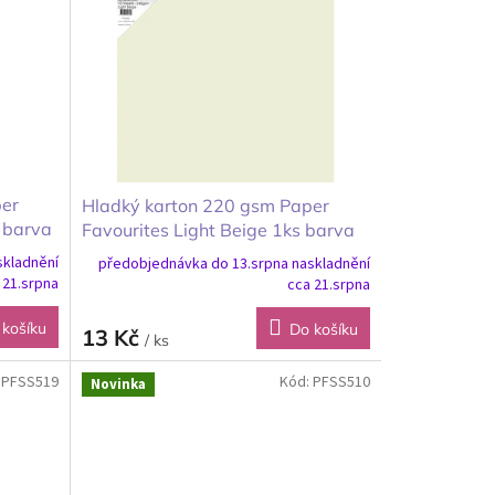
per
Hladký karton 220 gsm Paper
 barva
Favourites Light Beige 1ks barva
světle béžová 30x30cm
skladnění
předobjednávka do 13.srpna naskladnění
 21.srpna
cca 21.srpna
 košíku
Do košíku
13 Kč
/ ks
:
PFSS519
Kód:
PFSS510
Novinka