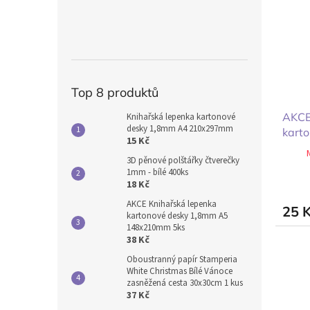
Top 8 produktů
AKCE
Knihařská lepenka kartonové
desky 1,8mm A4 210x297mm
kart
15 Kč
148x
3D pěnové polštářky čtverečky
1mm - bílé 400ks
18 Kč
AKCE Knihařská lepenka
25 
kartonové desky 1,8mm A5
148x210mm 5ks
38 Kč
Oboustranný papír Stamperia
White Christmas Bílé Vánoce
zasněžená cesta 30x30cm 1 kus
37 Kč