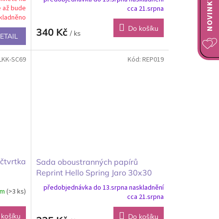
e až bude
cca 21.srpna
kladněno
Do košíku
340 Kč
/ ks
ETAIL
LKK-SC69
Kód:
REP019
čtvrtka
Sada oboustranných papírů
Reprint Hello Spring Jaro 30x30
cm
předobjednávka do 13.srpna naskladnění
em
(>3 ks)
cca 21.srpna
 košíku
Do košíku