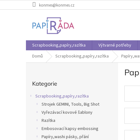
Přejít
konmes@konmes.cz
na
obsah
Scrapbooking,papíry,razítka
Výtvarné potřeby
Domů
Scrapbooking,papíry,razítka
Papíry,wa
P
Pap
o
Přeskočit
s
Kategorie
kategorie
t
r
Scrapbooking,papíry,razítka
a
Strojek GEMINI, Tools, Big Shot
n
Vyřezávací kovové šablony
n
í
Razítka
p
Embosovací kapsy embossing
a
Papíry,washi pásky, přání