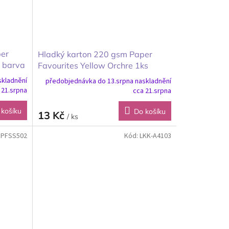
per
Hladký karton 220 gsm Paper
s barva
Favourites Yellow Orchre 1ks
barva okrová 30x30cm
skladnění
předobjednávka do 13.srpna naskladnění
 21.srpna
cca 21.srpna
 košíku
Do košíku
13 Kč
/ ks
:
PFSS502
Kód:
LKK-A4103