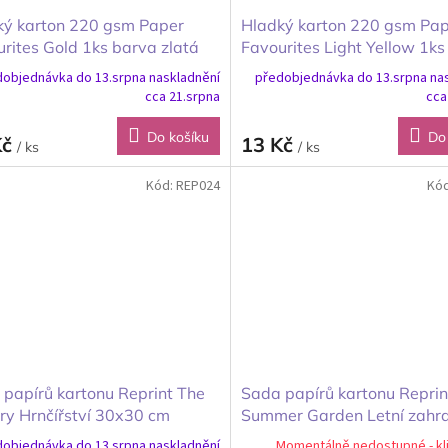
ký karton 220 gsm Paper
Hladký karton 220 gsm Pa
rites Gold 1ks barva zlatá
Favourites Light Yellow 1ks
30cm
světle žlutá 30x30cm
objednávka do 13.srpna naskladnění
předobjednávka do 13.srpna na
cca 21.srpna
cca
Do košíku
Do
Kč
13 Kč
/ ks
/ ks
Kód:
REP024
Kó
papírů kartonu Reprint The
Sada papírů kartonu Reprin
ry Hrnčířství 30x30 cm
Summer Garden Letní zahr
30x30 cm
objednávka do 13.srpna naskladnění
Momentálně nedostupné - kl