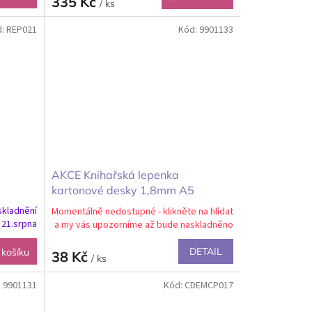
335 Kč
/ ks
d:
REP021
Kód:
9901133
ů
AKCE Knihařská lepenka
kartonové desky 1,8mm A5
148x210mm 5ks
skladnění
Momentálně nedostupné - klikněte na hlídat
 21.srpna
a my vás upozorníme až bude naskladněno
DETAIL
 košíku
38 Kč
/ ks
:
9901131
Kód:
CDEMCP017