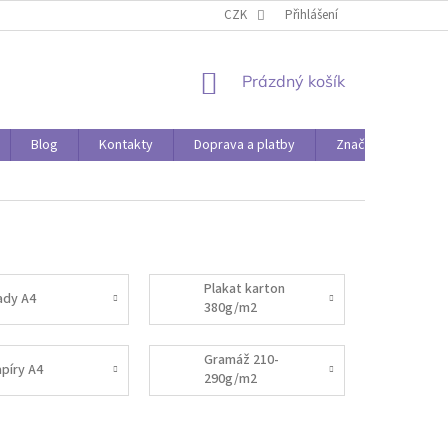
O PAPÍRÁDĚ
DOPRAVA A PLATBY
CZK
Přihlášení
NÁKUPNÍ
Prázdný košík
KOŠÍK
Blog
Kontakty
Doprava a platby
Značky
Plakat karton
ady A4
380g/m2
Gramáž 210-
apíry A4
290g/m2