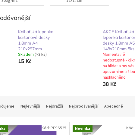
300g/m2
12x17cm
rodávanější
Knihařská lepenka
AKCE Knihařská
kartonové desky
lepenka kartono
1,8mm A4
desky 1,8mm A5
210x297mm
148x210mm 5ks
Skladem
(>3 ks)
Momentálně
nedostupné - klik
15 Kč
na hlídat a my vás
upozorníme až b
naskladněno
38 Kč
učujeme
Nejlevnější
Nejdražší
Nejprodávanější
Abecedně
Kód:
PFSS525
Kód
nka
Novinka