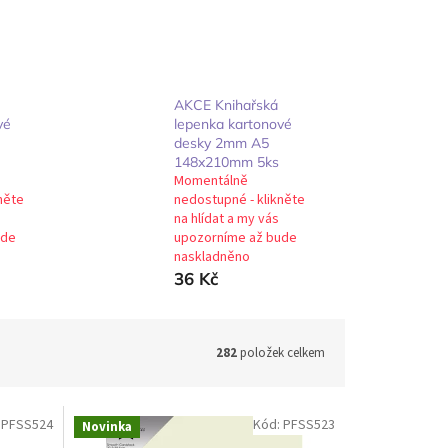
AKCE Knihařská
vé
lepenka kartonové
desky 2mm A5
148x210mm 5ks
Momentálně
něte
nedostupné - klikněte
na hlídat a my vás
ude
upozorníme až bude
naskladněno
36 Kč
282
položek celkem
:
PFSS524
Kód:
PFSS523
Novinka