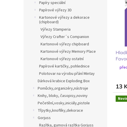
p
Papíry speciální
p
i
r
Papírové výřezy 3D
s
o
Kartonové výřezy a dekorace
p
d
(chipboard)
r
u
Výřezy Stamperia
o
k
Výřezy Crafter´s Companion
d
t
Kartonové výřezy chipboard
u
ů
Kartonové výřezy Memory Place
Hlad
k
Favou
t
Kartonové výřezy ostatní
fial
ů
Papírové kartičky, pohlednice
před
Polotovar na výrobu přání Mintay
Dárková krabice Exploding Box
13 
Pomůcky,organizéry,nástroje
Knihy, bloky, časopisy,noviny
Novi
Pečetění,vosky,iniciály,pistole
Třpytky,knoflíky,dekorace
Gorjuss
Razítka, gumová razítka Gorjuss