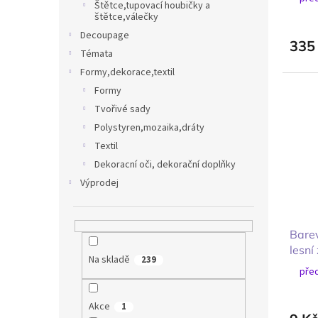
Štětce,tupovací houbičky a
štětce,válečky
Decoupage
335
Témata
Formy,dekorace,textil
Formy
Tvořivé sady
Polystyren,mozaika,dráty
Textil
Dekoracní oči, dekorační doplňky
Výprodej
Barev
lesní
Na skladě
239
před
Akce
1