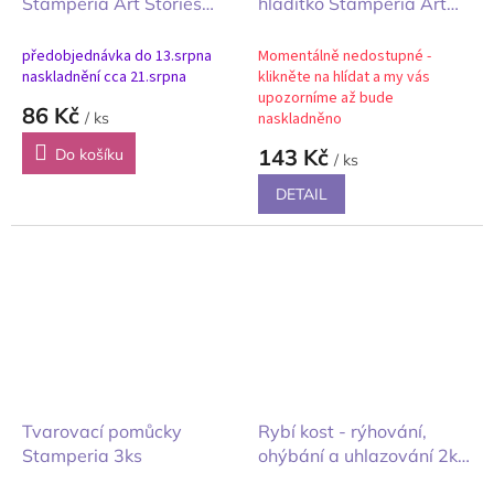
Stamperia Art Stories
hladítko Stamperia Art
Spatula 3ks
Stories Spatula
předobjednávka do 13.srpna
Momentálně nedostupné -
naskladnění cca 21.srpna
klikněte na hlídat a my vás
upozorníme až bude
86 Kč
/ ks
naskladněno
143 Kč
Do košíku
/ ks
DETAIL
Tvarovací pomůcky
Rybí kost - rýhování,
Stamperia 3ks
ohýbání a uhlazování 2ks
Studio Light