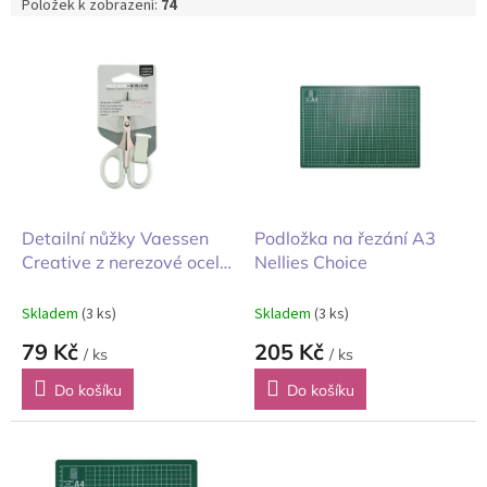
Položek k zobrazení:
74
V
ý
p
i
s
p
r
o
d
Detailní nůžky Vaessen
Podložka na řezání A3
u
Creative z nerezové oceli
Nellies Choice
k
8cm s plastovou rukojetí
t
Skladem
(3 ks)
Skladem
(3 ks)
ů
79 Kč
205 Kč
/ ks
/ ks
Do košíku
Do košíku