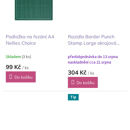
Podložka na řezání A4
Razidlo Border Punch
Nellies Choice
Stamp Large okrajová
raznice
Skladem
(3 ks)
předobjednávka do 13.srpna
naskladnění cca 21.srpna
99 Kč
/ ks
304 Kč
/ ks
Do košíku
Do košíku
Tip