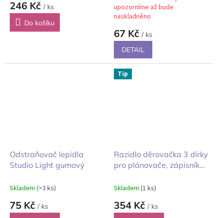
246 Kč
/ ks
upozorníme až bude
naskladněno
Do košíku
67 Kč
/ ks
DETAIL
Tip
Odstraňovač lepidla
Razidlo děrovačka 3 dírky
Studio Light gumový
pro plánovače, zápisníky
a deníky
Skladem
(>3 ks)
Skladem
(1 ks)
75 Kč
354 Kč
/ ks
/ ks