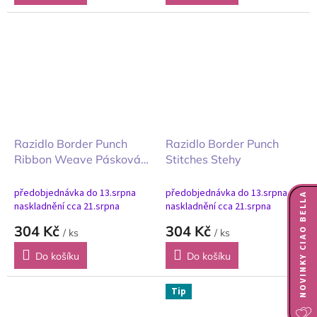
Razidlo Border Punch
Razidlo Border Punch
Ribbon Weave Pásková
Stitches Stehy
vazba
předobjednávka do 13.srpna
předobjednávka do 13.srpna
NOVINKY CIAO BELLA
naskladnění cca 21.srpna
naskladnění cca 21.srpna
304 Kč
304 Kč
/ ks
/ ks
Do košíku
Do košíku
Tip