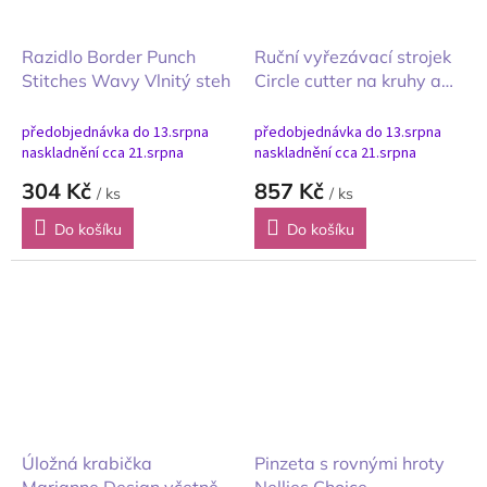
Razidlo Border Punch
Ruční vyřezávací strojek
Stitches Wavy Vlnitý steh
Circle cutter na kruhy a
samolepící vyřezávací
podložka
předobjednávka do 13.srpna
předobjednávka do 13.srpna
naskladnění cca 21.srpna
naskladnění cca 21.srpna
304 Kč
857 Kč
/ ks
/ ks
Do košíku
Do košíku
Úložná krabička
Pinzeta s rovnými hroty
Marianne Design včetně
Nellies Choice