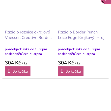
Razidlo raznice okrajová
Razidlo Border Punch
Vaessen Creative Border
Lace Edge Krajkový okraj
Punch Stamp kraj razítka
předobjednávka do 13.srpna
předobjednávka do 13.srpna
naskladnění cca 21.srpna
naskladnění cca 21.srpna
304 Kč
304 Kč
/ ks
/ ks
Do košíku
Do košíku