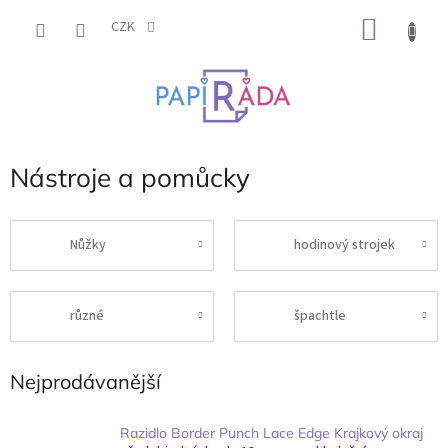
Přejít
NÁKU
na
CZK
obsah
KOŠÍK
Nástroje a pomůcky
Nůžky
hodinový strojek
různé
špachtle
Nejprodávanější
Razidlo Border Punch Lace Edge Krajkový okraj