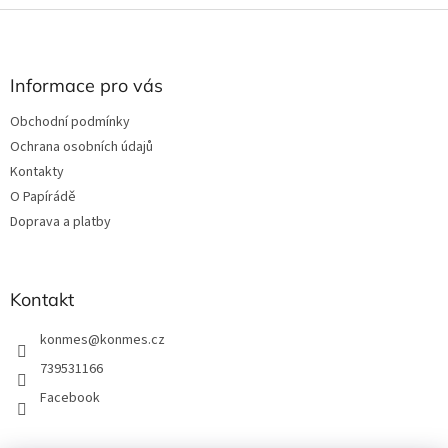
v
Z
d
á
a
á
n
c
p
í
í
a
Informace pro vás
p
t
r
Obchodní podmínky
í
v
Ochrana osobních údajů
k
y
Kontakty
v
O Papírádě
ý
Doprava a platby
p
i
s
u
Kontakt
konmes
@
konmes.cz
739531166
Facebook