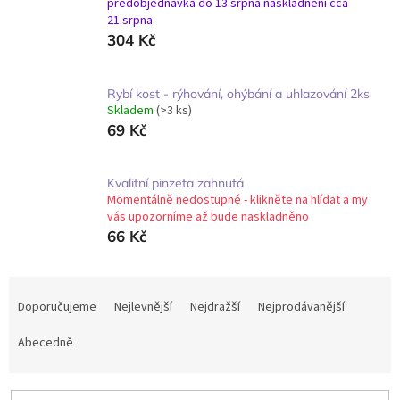
předobjednávka do 13.srpna naskladnění cca
21.srpna
304 Kč
Rybí kost - rýhování, ohýbání a uhlazování 2ks
Skladem
(>3 ks)
69 Kč
Kvalitní pinzeta zahnutá
Momentálně nedostupné - klikněte na hlídat a my
vás upozorníme až bude naskladněno
66 Kč
Ř
a
Doporučujeme
Nejlevnější
Nejdražší
Nejprodávanější
z
e
Abecedně
n
í