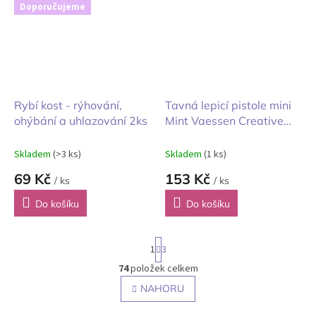
Doporučujeme
Rybí kost - rýhování,
Tavná lepicí pistole mini
ohýbání a uhlazování 2ks
Mint Vaessen Creative
příkon 10W
Skladem
(>3 ks)
Skladem
(1 ks)
69 Kč
153 Kč
/ ks
/ ks
Do košíku
Do košíku
S
1
3
t
r
74
položek celkem
O
á
v
NAHORU
n
l
k
o
á