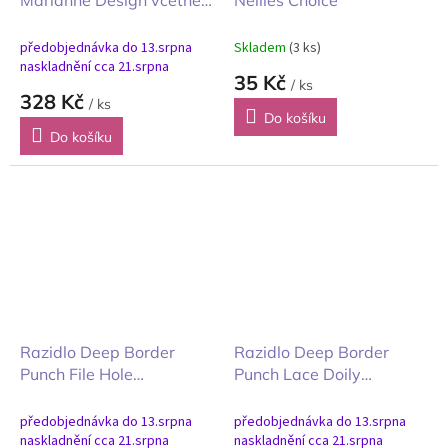
5 plastových obalů
předobjednávka do 13.srpna
Skladem
(3 ks)
naskladnění cca 21.srpna
35 Kč
/ ks
328 Kč
/ ks
Do košíku
Do košíku
Razidlo Deep Border
Razidlo Deep Border
Punch File Hole
Punch Lace Doily
Souborová díra
Krajková dečka
předobjednávka do 13.srpna
předobjednávka do 13.srpna
naskladnění cca 21.srpna
naskladnění cca 21.srpna