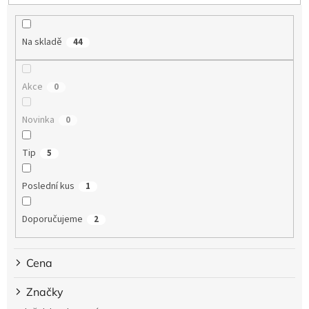
p
r
o
Na skladě
44
d
u
k
Akce
0
t
ů
Novinka
0
Tip
5
Poslední kus
1
Doporučujeme
2
Cena
Značky