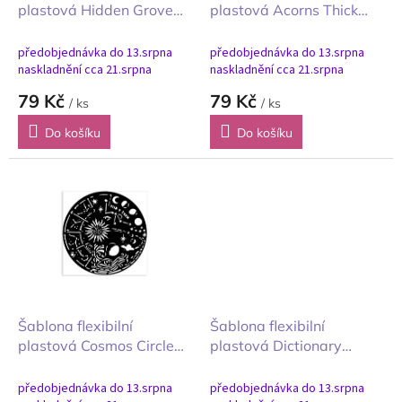
u
plastová Hidden Grove
plastová Acorns Thick
k
houbičky 12x12 cm
12x12 cm
t
předobjednávka do 13.srpna
předobjednávka do 13.srpna
ů
naskladnění cca 21.srpna
naskladnění cca 21.srpna
79 Kč
79 Kč
/ ks
/ ks
Do košíku
Do košíku
Šablona flexibilní
Šablona flexibilní
plastová Cosmos Circle
plastová Dictionary
12x12 cm
12x12 cm
předobjednávka do 13.srpna
předobjednávka do 13.srpna