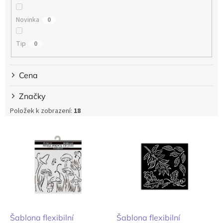
t
ů
Novinka
0
Tip
0
Cena
Značky
Položek k zobrazení:
18
V
ý
p
i
s
p
r
o
d
Šablona flexibilní
Šablona flexibilní