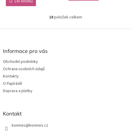
Do košíku
18
položek celkem
O
v
l
Z
á
á
d
p
a
a
Informace pro vás
c
t
í
Obchodní podmínky
í
p
Ochrana osobních údajů
r
v
Kontakty
k
O Papírádě
y
Doprava a platby
v
ý
p
i
Kontakt
s
u
konmes
@
konmes.cz