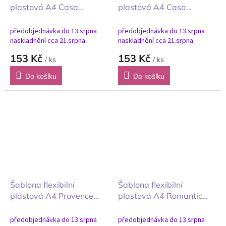
plastová A4 Casa
plastová A4 Casa
Granada Wallpaper
Granada Wallpaper Tiles
Pattern
předobjednávka do 13.srpna
předobjednávka do 13.srpna
naskladnění cca 21.srpna
naskladnění cca 21.srpna
153 Kč
153 Kč
/ ks
/ ks
Do košíku
Do košíku
Šablona flexibilní
Šablona flexibilní
plastová A4 Provence
plastová A4 Romantic
Home is Where the
Garden House Leaves
Hearting
předobjednávka do 13.srpna
předobjednávka do 13.srpna