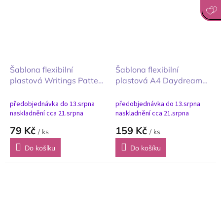
Šablona flexibilní
Šablona flexibilní
plastová Writings Pattern
plastová A4 Daydream
Thick 12x12 cm
bordury
předobjednávka do 13.srpna
předobjednávka do 13.srpna
naskladnění cca 21.srpna
naskladnění cca 21.srpna
79 Kč
159 Kč
/ ks
/ ks
Do košíku
Do košíku