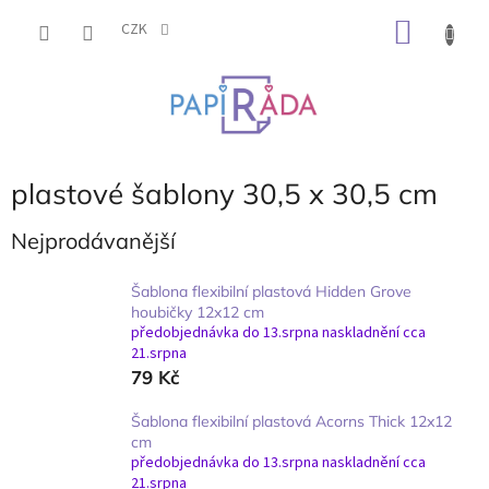
Přejít
NÁKU
na
CZK
obsah
KOŠÍK
plastové šablony 30,5 x 30,5 cm
Nejprodávanější
Šablona flexibilní plastová Hidden Grove
houbičky 12x12 cm
předobjednávka do 13.srpna naskladnění cca
21.srpna
79 Kč
Šablona flexibilní plastová Acorns Thick 12x12
cm
předobjednávka do 13.srpna naskladnění cca
21.srpna