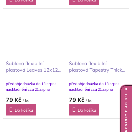
Do košíku
Do košíku
Šablona flexibilní
Šablona flexibilní
plastová Leaves 12x12
plastová Tapestry Thick
cm
12x12 cm
předobjednávka do 13.srpna
předobjednávka do 13.srpna
naskladnění cca 21.srpna
naskladnění cca 21.srpna
NOVINKY CIAO BELLA
79 Kč
79 Kč
/ ks
/ ks
Do košíku
Do košíku