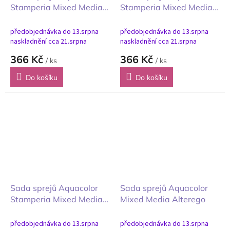
Stamperia Mixed Media
Stamperia Mixed Media
The Owl's House Soví
Candy Christmas Sladké
dům 3ks
Vánoce 3ks
předobjednávka do 13.srpna
předobjednávka do 13.srpna
naskladnění cca 21.srpna
naskladnění cca 21.srpna
366 Kč
366 Kč
/ ks
/ ks
Do košíku
Do košíku
Sada sprejů Aquacolor
Sada sprejů Aquacolor
Stamperia Mixed Media
Mixed Media Alterego
Venice City 3ks
předobjednávka do 13.srpna
předobjednávka do 13.srpna