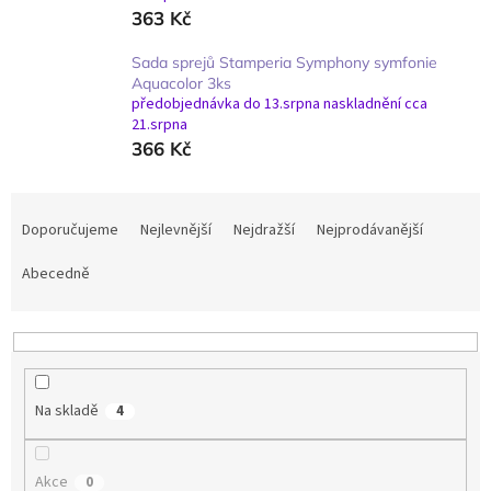
363 Kč
Sada sprejů Stamperia Symphony symfonie
Aquacolor 3ks
předobjednávka do 13.srpna naskladnění cca
21.srpna
366 Kč
Ř
a
Doporučujeme
Nejlevnější
Nejdražší
Nejprodávanější
z
e
Abecedně
n
í
p
r
o
Na skladě
4
d
u
k
Akce
0