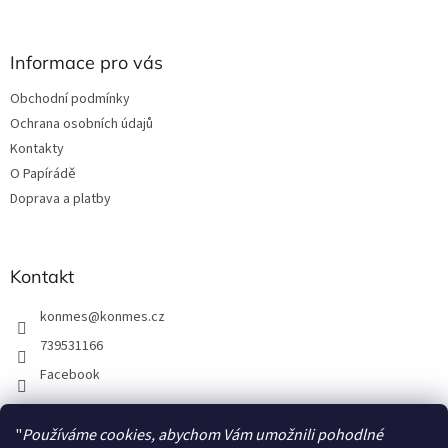
á
á
d
p
a
a
Informace pro vás
c
t
í
Obchodní podmínky
í
p
Ochrana osobních údajů
r
v
Kontakty
k
O Papírádě
y
Doprava a platby
v
ý
p
i
Kontakt
s
u
konmes
@
konmes.cz
739531166
Facebook
"
Používáme cookies, abychom Vám umožnili pohodlné