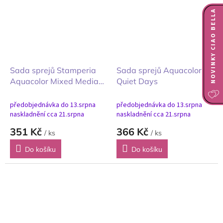
NOVINKY CIAO BELLA
Sada sprejů Stamperia
Sada sprejů Aquacolor
Aquacolor Mixed Media
Quiet Days
Herbarium Silvae lesní
herbář 3ks
předobjednávka do 13.srpna
předobjednávka do 13.srpna
naskladnění cca 21.srpna
naskladnění cca 21.srpna
351 Kč
366 Kč
/ ks
/ ks
Do košíku
Do košíku