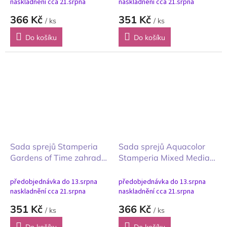
naskladnění cca 21.srpna
naskladnění cca 21.srpna
366 Kč
351 Kč
/ ks
/ ks
Do košíku
Do košíku
Sada sprejů Stamperia
Sada sprejů Aquacolor
Gardens of Time zahrady
Stamperia Mixed Media
času Aquacolor 3ks
A New Beginning Nový
začátek 3ks
předobjednávka do 13.srpna
předobjednávka do 13.srpna
naskladnění cca 21.srpna
naskladnění cca 21.srpna
351 Kč
366 Kč
/ ks
/ ks