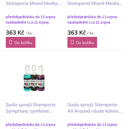
u
Stamperia Mixed Media
Stamperia Mixed Media
k
Silent Night 3ks
White Christmas 3ks
t
předobjednávka do 13.srpna
předobjednávka do 13.srpna
ů
naskladnění cca 21.srpna
naskladnění cca 21.srpna
363 Kč
363 Kč
/ ks
/ ks
Do košíku
Do košíku
Sada sprejů Stamperia
Sada sprejů Stamperia
Symphony symfonie
All Around všude kolem
Aquacolor 3ks
nás Aquacolor 3ks
předobjednávka do 13.srpna
předobjednávka do 13.srpna