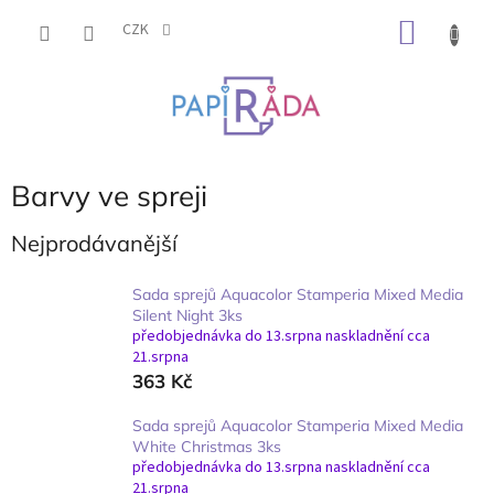
Přejít
NÁKU
na
CZK
obsah
KOŠÍK
Barvy ve spreji
Nejprodávanější
Sada sprejů Aquacolor Stamperia Mixed Media
Silent Night 3ks
předobjednávka do 13.srpna naskladnění cca
21.srpna
363 Kč
Sada sprejů Aquacolor Stamperia Mixed Media
White Christmas 3ks
předobjednávka do 13.srpna naskladnění cca
21.srpna