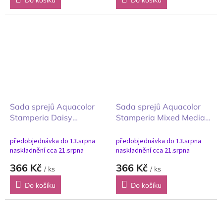
Do košíku
Do košíku
Sada sprejů Aquacolor
Sada sprejů Aquacolor
Stamperia Daisy
Stamperia Mixed Media
Sedmikráska 3ks
Family Rodina 3ks
předobjednávka do 13.srpna
předobjednávka do 13.srpna
naskladnění cca 21.srpna
naskladnění cca 21.srpna
366 Kč
366 Kč
/ ks
/ ks
Do košíku
Do košíku