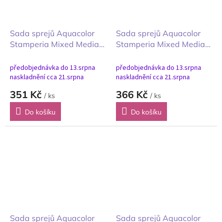
Sada sprejů Aquacolor
Sada sprejů Aquacolor
Stamperia Mixed Media
Stamperia Mixed Media
Furry Friends chlupatí
Whispering Woods
přátelé 3ks
šeptající lesy 3ks
předobjednávka do 13.srpna
předobjednávka do 13.srpna
naskladnění cca 21.srpna
naskladnění cca 21.srpna
351 Kč
366 Kč
/ ks
/ ks
Do košíku
Do košíku
Sada sprejů Aquacolor
Sada sprejů Aquacolor