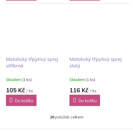
Metalický třpytivý sprej
Metalický třpytivý sprej
stříbrná
zlatý
Skladem
(1 ks)
Skladem
(1 ks)
105 Kč
116 Kč
/ ks
/ ks
Do košíku
Do košíku
20
položek celkem
O
v
l
Z