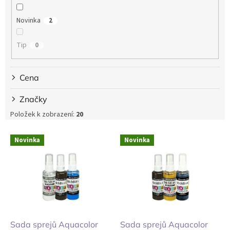
t
ů
Novinka
2
Tip
0
Cena
Značky
Položek k zobrazení:
20
V
Novinka
Novinka
ý
p
i
s
p
r
o
d
Sada sprejů Aquacolor
Sada sprejů Aquacolor