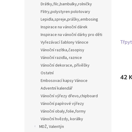
Drátky,filc,bambulky,rolničky
Flitry,polystyren polotovary
Lepidla,spreje,prášky,embosing
Inspirace na vánoční dárek
Inspirace na vánoční dárky pro děti
Třpyt
Vyřezávací šablony Vánoce
Vánoční razítka,časopisy
Vánoční razidla, raznice
Vánoční dekorace, přívěšky
Ostatní
42 
Embosovací kapsy Vánoce
Adventní kalendář
Vánoční výřezy dřevo,chipboard
Vánoční papírové výřezy
Vánoční obaly,folie,formy
Vánoční hvězdy, korálky
MDŽ, Valentýn