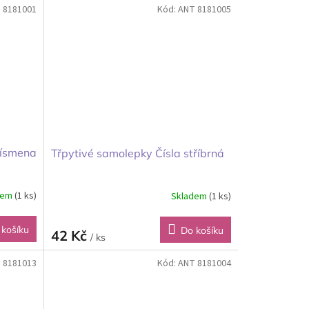
 8181001
Kód:
ANT 8181005
písmena
Třpytivé samolepky Čísla stříbrná
dem
(1 ks)
Skladem
(1 ks)
 košíku
Do košíku
42 Kč
/ ks
 8181013
Kód:
ANT 8181004