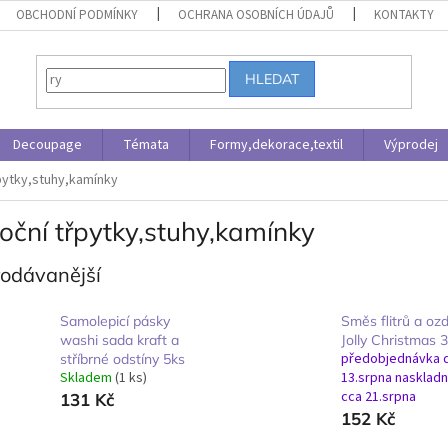
OBCHODNÍ PODMÍNKY
OCHRANA OSOBNÍCH ÚDAJŮ
KONTAKTY
HLEDAT
Decoupage
Témata
Formy,dekorace,textil
Výprodej
pytky,stuhy,kamínky
oční třpytky,stuhy,kamínky
rodávanější
Samolepicí pásky
Směs flitrů a oz
washi sada kraft a
Jolly Christmas 
předobjednávka 
stříbrné odstíny 5ks
Skladem
(1 ks)
13.srpna naskladn
cca 21.srpna
131 Kč
152 Kč