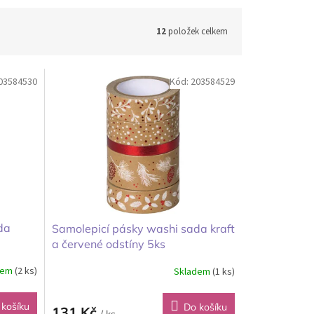
12
položek celkem
03584530
Kód:
203584529
da
Samolepicí pásky washi sada kraft
a červené odstíny 5ks
dem
(2 ks)
Skladem
(1 ks)
 košíku
Do košíku
131 Kč
/ ks