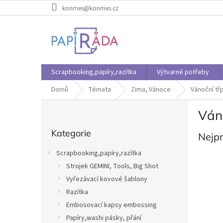
Přejít
konmes@konmes.cz
na
obsah
Scrapbooking,papíry,razítka
Výtvarné potřeby
Domů
Témata
Zima, Vánoce
Vánoční tř
P
Ván
o
Přeskočit
s
Kategorie
kategorie
Nejp
t
r
Scrapbooking,papíry,razítka
a
Strojek GEMINI, Tools, Big Shot
n
Vyřezávací kovové šablony
n
í
Razítka
p
Embosovací kapsy embossing
a
Papíry,washi pásky, přání