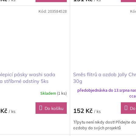
Kód:
203584528
Kó
lepicí pásky washi sada
Směs flitrů a ozdob Jolly Ch
 a stříbrné odstíny 5ks
30g
předobjednávka do 13.srpna na
Skladem
(1 ks)
cca
Do košíku
Do
 Kč
152 Kč
/ ks
/ ks
Třpytu není nikdy dost! Přidejte d
ozdoby do svých projektů