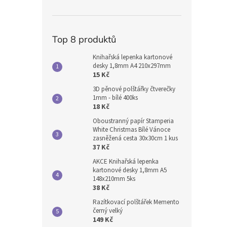
Top 8 produktů
Knihařská lepenka kartonové
desky 1,8mm A4 210x297mm
15 Kč
3D pěnové polštářky čtverečky
1mm - bílé 400ks
18 Kč
Oboustranný papír Stamperia
White Christmas Bílé Vánoce
zasněžená cesta 30x30cm 1 kus
37 Kč
AKCE Knihařská lepenka
kartonové desky 1,8mm A5
148x210mm 5ks
38 Kč
Razítkovací polštářek Memento
černý velký
149 Kč