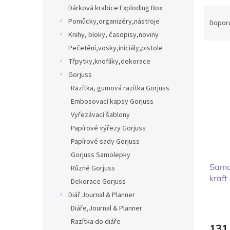
n
Dárková krabice Exploding Box
Ř
e
a
Pomůcky,organizéry,nástroje
Dopor
l
z
Knihy, bloky, časopisy,noviny
e
Pečetění,vosky,iniciály,pistole
V
n
Třpytky,knoflíky,dekorace
ý
í
Gorjuss
p
p
i
Razítka, gumová razítka Gorjuss
r
s
o
Embosovací kapsy Gorjuss
p
d
Vyřezávací šablony
r
u
Papírové výřezy Gorjuss
o
k
Papírové sady Gorjuss
d
t
Gorjuss Samolepky
u
ů
Samo
k
Různé Gorjuss
kraft
t
Dekorace Gorjuss
ů
Diář Journal & Planner
Diáře,Journal & Planner
Razítka do diáře
131