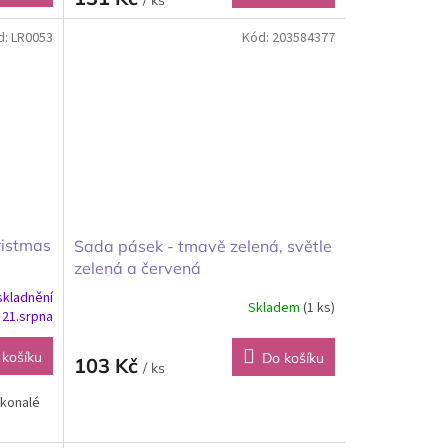
d:
LR0053
Kód:
203584377
ristmas
Sada pásek - tmavě zelená, světle
zelená a červená
skladnění
Skladem
(1 ks)
 21.srpna
 košíku
Do košíku
103 Kč
/ ks
okonalé