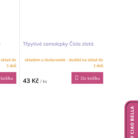
é
Třpytivé samolepky Čísla zlatá
 sklad do
skladem u dodavatele - dodání na sklad do
3 dnů
3 dnů
 košíku
Do košíku
43 Kč
/ ks
NOVINKY CIAO BELLA