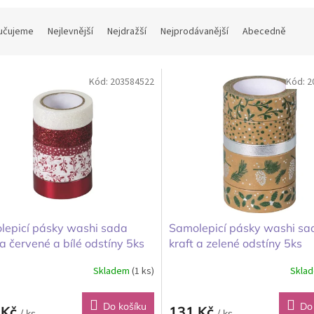
učujeme
Nejlevnější
Nejdražší
Nejprodávanější
Abecedně
Kód:
203584522
Kód:
2
lepicí pásky washi sada
Samolepicí pásky washi sa
 a červené a bílé odstíny 5ks
kraft a zelené odstíny 5ks
Skladem
(1 ks)
Skla
Do košíku
Do
 Kč
131 Kč
/ ks
/ ks