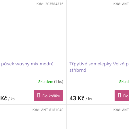
Kód:
203584376
Kód:
ANT
 pásek washy mix modré
Třpytivé samolepky Velká 
stříbrná
Skladem
(1 ks)
Skla
Do košíku
Do
 Kč
43 Kč
/ ks
/ ks
Kód:
ANT 8181040
Kód:
ANT