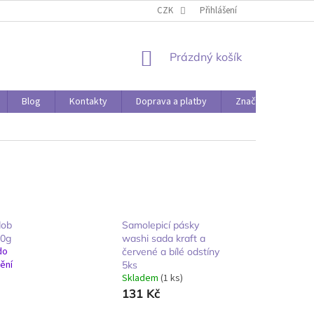
O PAPÍRÁDĚ
DOPRAVA A PLATBY
CZK
Přihlášení
NÁKUPNÍ
Prázdný košík
KOŠÍK
Blog
Kontakty
Doprava a platby
Značky
dob
Samolepicí pásky
30g
washi sada kraft a
do
červené a bílé odstíny
ění
5ks
Skladem
(1 ks)
131 Kč