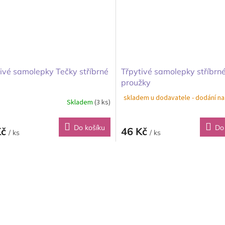
ivé samolepky Tečky stříbrné
Třpytivé samolepky stříbrn
proužky
skladem u dodavatele - dodání na
Skladem
(3 ks)
Do košíku
Do
Kč
46 Kč
/ ks
/ ks
O
v
l
á
d
a
c
í