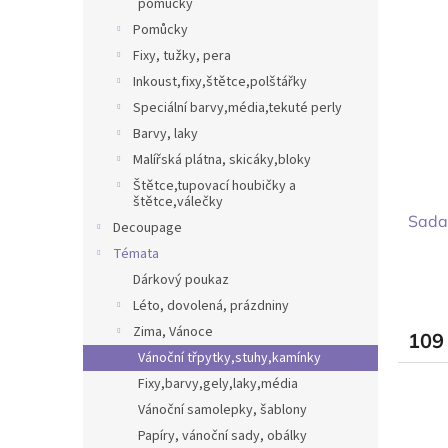
pomůcky
Pomůcky
Fixy, tužky, pera
Inkoust,fixy,štětce,polštářky
Speciální barvy,média,tekuté perly
Barvy, laky
Malířská plátna, skicáky,bloky
Štětce,tupovací houbičky a
štětce,válečky
Sada
Decoupage
Témata
Dárkový poukaz
Léto, dovolená, prázdniny
Zima, Vánoce
109
Vánoční třpytky,stuhy,kamínky
Fixy,barvy,gely,laky,média
Vánoční samolepky, šablony
Papíry, vánoční sady, obálky