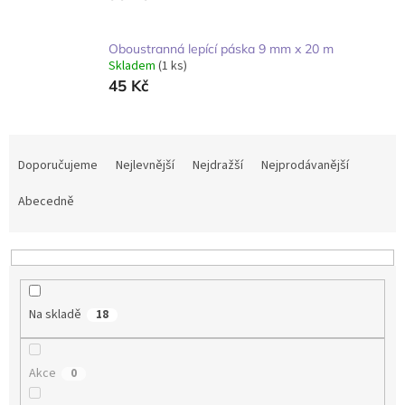
Oboustranná lepící páska 9 mm x 20 m
Skladem
(1 ks)
45 Kč
Ř
a
Doporučujeme
Nejlevnější
Nejdražší
Nejprodávanější
z
e
Abecedně
n
í
p
r
o
Na skladě
18
d
u
k
Akce
0
t
ů