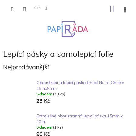
Přejít
NÁKU
na
CZK
obsah
KOŠÍK
Lepící pásky a samolepící folie
Nejprodávanější
Oboustranná lepící páska trhací Nellie Choice
15mx9mm
Skladem
(>3 ks)
23 Kč
Extra silná oboustranná lepící páska 15mm x
10m
Skladem
(1 ks)
90 Kč