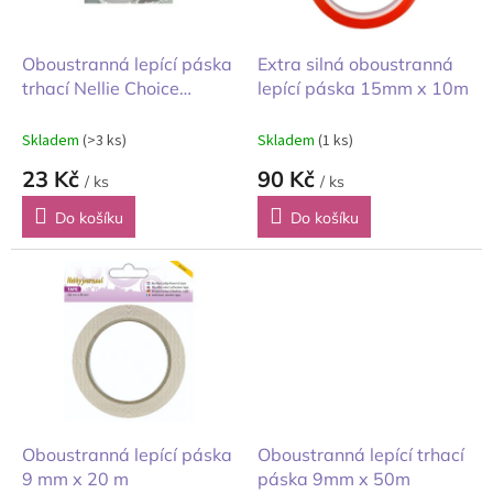
r
o
d
Oboustranná lepící páska
Extra silná oboustranná
u
trhací Nellie Choice
lepící páska 15mm x 10m
k
15mx9mm
t
Skladem
(>3 ks)
Skladem
(1 ks)
ů
23 Kč
90 Kč
/ ks
/ ks
Do košíku
Do košíku
Oboustranná lepící páska
Oboustranná lepící trhací
9 mm x 20 m
páska 9mm x 50m