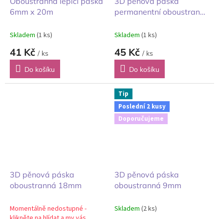
Oboustranná lepící páska
3D pěnová páska
6mm x 20m
permanentní oboustranná
černá 12mm
Skladem
(1 ks)
Skladem
(1 ks)
41 Kč
45 Kč
/ ks
/ ks
Do košíku
Do košíku
Tip
Poslední 2 kusy
Doporučujeme
3D pěnová páska
3D pěnová páska
oboustranná 18mm
oboustranná 9mm
Momentálně nedostupné -
Skladem
(2 ks)
klikněte na hlídat a my vás