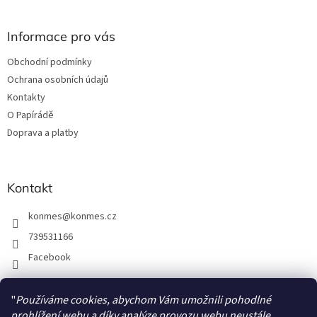
á
á
d
p
a
a
Informace pro vás
c
t
í
Obchodní podmínky
í
p
Ochrana osobních údajů
r
v
Kontakty
k
O Papírádě
y
Doprava a platby
v
ý
p
i
Kontakt
s
u
konmes
@
konmes.cz
739531166
Facebook
"
Používáme cookies, abychom Vám umožnili pohodlné
Facebook
prohlížení webu a díky analýze provozu webu neustále