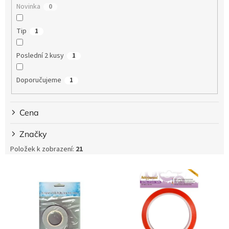
Novinka
0
Tip
1
Poslední 2 kusy
1
Doporučujeme
1
Cena
Značky
Položek k zobrazení:
21
V
ý
p
i
s
p