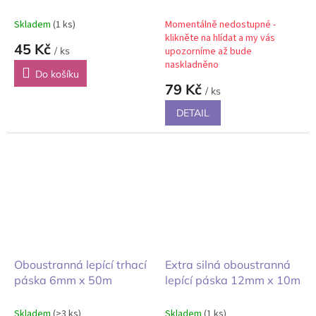
Skladem
(1 ks)
Momentálně nedostupné -
klikněte na hlídat a my vás
45 Kč
/ ks
upozorníme až bude
naskladněno
Do košíku
79 Kč
/ ks
DETAIL
Oboustranná lepící trhací
Extra silná oboustranná
páska 6mm x 50m
lepící páska 12mm x 10m
Skladem
(>3 ks)
Skladem
(1 ks)