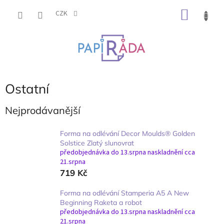
Přejít
NÁKU
na
CZK
obsah
KOŠÍK
Ostatní
Nejprodávanější
Forma na odlévání Decor Moulds® Golden
Solstice Zlatý slunovrat
předobjednávka do 13.srpna naskladnění cca
21.srpna
719 Kč
Forma na odlévání Stamperia A5 A New
Beginning Raketa a robot
předobjednávka do 13.srpna naskladnění cca
21.srpna