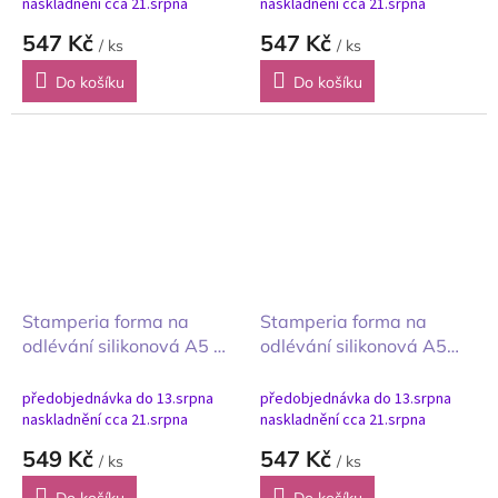
naskladnění cca 21.srpna
naskladnění cca 21.srpna
547 Kč
547 Kč
/ ks
/ ks
Do košíku
Do košíku
Stamperia forma na
Stamperia forma na
odlévání silikonová A5 All
odlévání silikonová A5
Around všude kolem nás
Gardens of Time hodiny a
květy
předobjednávka do 13.srpna
předobjednávka do 13.srpna
naskladnění cca 21.srpna
naskladnění cca 21.srpna
549 Kč
547 Kč
/ ks
/ ks