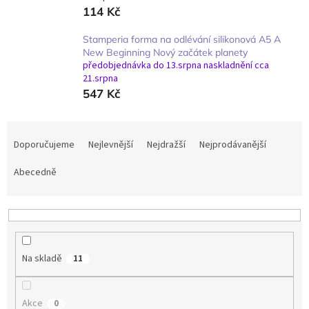
114 Kč
Stamperia forma na odlévání silikonová A5 A
New Beginning Nový začátek planety
předobjednávka do 13.srpna naskladnění cca
21.srpna
547 Kč
Ř
a
Doporučujeme
Nejlevnější
Nejdražší
Nejprodávanější
z
e
Abecedně
n
í
p
r
o
Na skladě
11
d
u
k
Akce
0