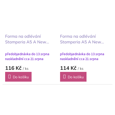
Forma na odlévání
Forma na odlévání
Stamperia A5 A New
Stamperia A5 A New
Beginning kovový plát
Beginning Raketa a robot
předobjednávka do 13.srpna
předobjednávka do 13.srpna
naskladnění cca 21.srpna
naskladnění cca 21.srpna
116 Kč
114 Kč
/ ks
/ ks
Do košíku
Do košíku