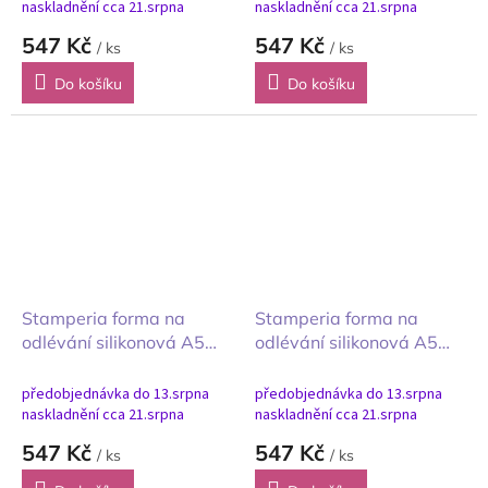
naskladnění cca 21.srpna
naskladnění cca 21.srpna
547 Kč
547 Kč
/ ks
/ ks
Do košíku
Do košíku
Stamperia forma na
Stamperia forma na
odlévání silikonová A5
odlévání silikonová A5
Baby Děti doplňky
Family Rodina srdce
předobjednávka do 13.srpna
předobjednávka do 13.srpna
naskladnění cca 21.srpna
naskladnění cca 21.srpna
547 Kč
547 Kč
/ ks
/ ks