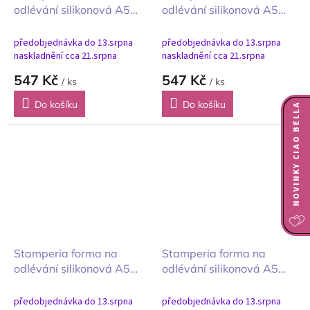
odlévání silikonová A5
odlévání silikonová A5
Secret Diary Tajný deník
Daisy and Butterfly
Sedmikráska a motýl
předobjednávka do 13.srpna
předobjednávka do 13.srpna
naskladnění cca 21.srpna
naskladnění cca 21.srpna
547 Kč
547 Kč
/ ks
/ ks
Do košíku
Do košíku
NOVINKY CIAO BELLA
Stamperia forma na
Stamperia forma na
odlévání silikonová A5
odlévání silikonová A5
Daisy Sedmikráska
Baby Děti rámečky a
srdce
předobjednávka do 13.srpna
předobjednávka do 13.srpna