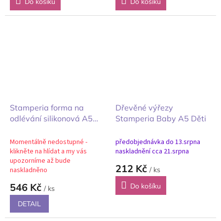
Do košíku
Do košíku
Stamperia forma na
Dřevěné výřezy
odlévání silikonová A5
Stamperia Baby A5 Děti
Family Rodina myšáci
Momentálně nedostupné -
předobjednávka do 13.srpna
klikněte na hlídat a my vás
naskladnění cca 21.srpna
upozorníme až bude
212 Kč
naskladněno
/ ks
546 Kč
Do košíku
/ ks
DETAIL