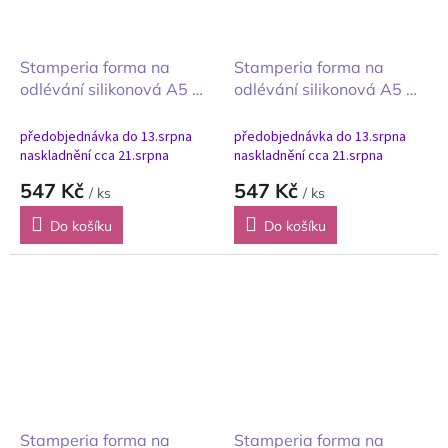
Stamperia forma na
Stamperia forma na
odlévání silikonová A5 A
odlévání silikonová A5 A
New Beginning Nový
New Beginning Nový
začátek planety
začátek dalekohled
předobjednávka do 13.srpna
předobjednávka do 13.srpna
naskladnění cca 21.srpna
naskladnění cca 21.srpna
547 Kč
547 Kč
/ ks
/ ks
Do košíku
Do košíku
Stamperia forma na
Stamperia forma na