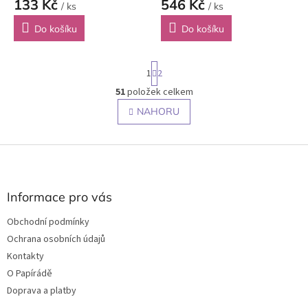
133 Kč
546 Kč
/ ks
/ ks
Do košíku
Do košíku
S
1
2
t
r
51
položek celkem
O
á
v
NAHORU
n
l
k
o
á
v
Z
d
á
a
á
n
c
p
í
í
a
Informace pro vás
p
t
r
Obchodní podmínky
í
v
Ochrana osobních údajů
k
y
Kontakty
v
O Papírádě
ý
Doprava a platby
p
i