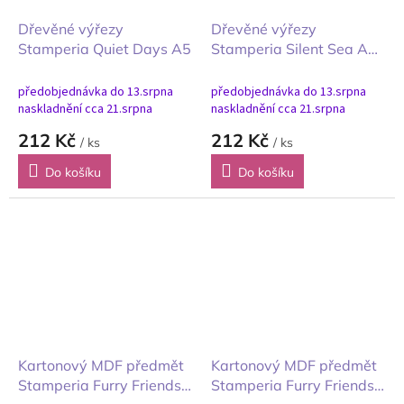
Dřevěné výřezy
Dřevěné výřezy
Stamperia Quiet Days A5
Stamperia Silent Sea A5
Tiché moře
předobjednávka do 13.srpna
předobjednávka do 13.srpna
naskladnění cca 21.srpna
naskladnění cca 21.srpna
212 Kč
212 Kč
/ ks
/ ks
Do košíku
Do košíku
Kartonový MDF předmět
Kartonový MDF předmět
Stamperia Furry Friends
Stamperia Furry Friends