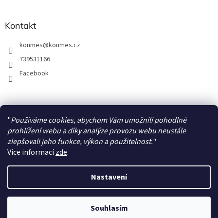
s
u
Kontakt
konmes
@
konmes.cz
739531166
Facebook
Facebook
"
Používáme cookies, abychom Vám umožnili pohodlné
prohlížení webu a díky analýze provozu webu neustále
zlepšovali jeho funkce, výkon a použitelnost.
"
Více informací
zde
.
Vytvořil Shoptet
Nastavení
Copyright 2026
Papíráda
. Všechna práva vyhrazena.
Souhlasím
S