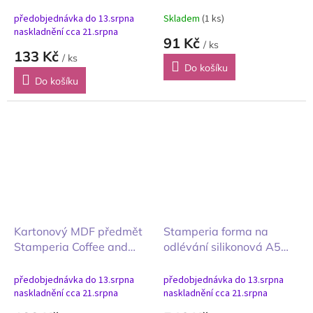
chlupatí přátelé siluety
chlupatí přátelé kosti a
psa a kočky
psí bouda
předobjednávka do 13.srpna
Skladem
(1 ks)
naskladnění cca 21.srpna
91 Kč
/ ks
133 Kč
/ ks
Do košíku
Do košíku
Kartonový MDF předmět
Stamperia forma na
Stamperia Coffee and
odlévání silikonová A5
Chocolate sladkosti
Furry Friends chlupatí
přátelé květiny
předobjednávka do 13.srpna
předobjednávka do 13.srpna
naskladnění cca 21.srpna
naskladnění cca 21.srpna