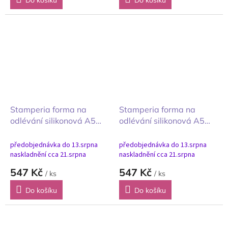
Do košíku
Do košíku
Stamperia forma na
Stamperia forma na
odlévání silikonová A5
odlévání silikonová A5
Gardens of Time vlak a
Gardens of Time potrubí
hodiny
a hodiny
předobjednávka do 13.srpna
předobjednávka do 13.srpna
naskladnění cca 21.srpna
naskladnění cca 21.srpna
547 Kč
547 Kč
/ ks
/ ks
Do košíku
Do košíku