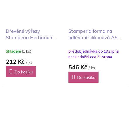
Dřevěné výřezy
Stamperia forma na
Stamperia Herbarium
odlévání silikonová A5
Silvae lesní herbář A5
Herbarium Silvae most
lávka
Skladem
(1 ks)
předobjednávka do 13.srpna
naskladnění cca 21.srpna
212 Kč
/ ks
546 Kč
/ ks
Do košíku
Do košíku