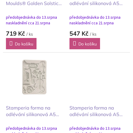
u
Moulds® Golden Solstice
odlévání silikonová A5
k
Zlatý slunovrat
Symphony symfonie
t
hodiny a kočka
předobjednávka do 13.srpna
předobjednávka do 13.srpna
ů
naskladnění cca 21.srpna
naskladnění cca 21.srpna
719 Kč
547 Kč
/ ks
/ ks
Do košíku
Do košíku
Stamperia forma na
Stamperia forma na
odlévání silikonová A5
odlévání silikonová A5
Symphony symfonie
Wonderland země divů
nástroje
předobjednávka do 13.srpna
předobjednávka do 13.srpna