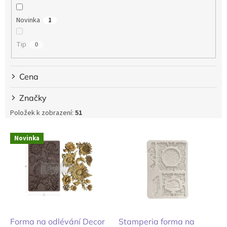
t
ů
Novinka
1
Tip
0
Cena
Značky
Položek k zobrazení:
51
V
Novinka
ý
p
i
s
p
r
o
d
Forma na odlévání Decor
Stamperia forma na