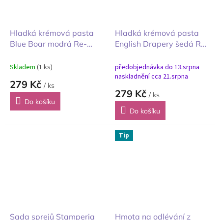
Hladká krémová pasta
Hladká krémová pasta
Blue Boar modrá Re-
English Drapery šedá Re-
design 100ml
design 100ml
Skladem
(1 ks)
předobjednávka do 13.srpna
naskladnění cca 21.srpna
279 Kč
/ ks
279 Kč
/ ks
Do košíku
Do košíku
Tip
Sada sprejů Stamperia
Hmota na odlévání z