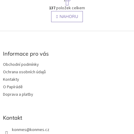
t
r
137
položek celkem
O
á
v
NAHORU
n
l
k
o
á
v
Z
d
á
a
á
n
c
p
í
í
a
Informace pro vás
p
t
r
Obchodní podmínky
í
v
Ochrana osobních údajů
k
y
Kontakty
v
O Papírádě
ý
Doprava a platby
p
i
s
u
Kontakt
konmes
@
konmes.cz