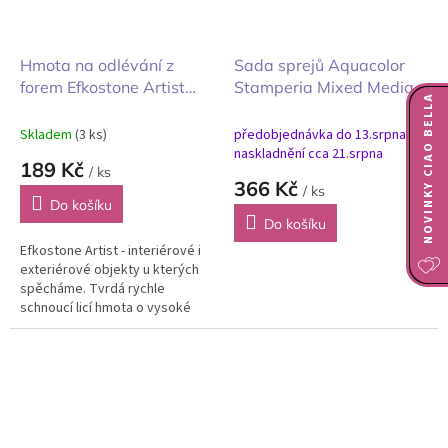
Hmota na odlévání z
Sada sprejů Aquacolor
forem Efkostone Artist
Stamperia Mixed Media
NOVINKY CIAO BELLA
bílý 1kg
Family Rodina 3ks
Skladem
(3 ks)
předobjednávka do 13.srpna
naskladnění cca 21.srpna
189 Kč
/ ks
366 Kč
/ ks
Do košíku
Do košíku
Efkostone Artist - interiérové i
exteriérové objekty u kterých
spěcháme. Tvrdá rychle
schnoucí licí hmota o vysoké
bělosti k vytváření 2D a 3D
odlitků do interiéru i...