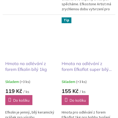
spěcháme. Efkostone Artist má
zrychlenou dobu vytvrzení pro
vyjmutí z formy, střední
exteriérová odolnost bez...
Tip
Hmota na odlévání z
Hmota na odlévání z
forem Efkolin bílý 1kg
forem Efkoflot super bílý
1kg
Skladem
(>3 ks)
Skladem
(>3 ks)
119 Kč
155 Kč
/ ks
/ ks
Do košíku
Do košíku
Efkolin je jemný, bílý keramický
Hmota pro odlévání z forem
prášek pro výrobu
Efkoflot 1kg pro hobby tvoření