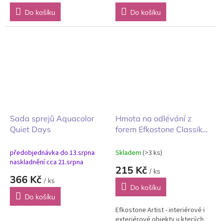
Do košíku
Do košíku
Sada sprejů Aquacolor
Hmota na odlévání z
Quiet Days
forem Efkostone Classik
bílý 1kg
předobjednávka do 13.srpna
Skladem
(>3 ks)
naskladnění cca 21.srpna
215 Kč
/ ks
366 Kč
/ ks
Do košíku
Do košíku
Efkostone Artist - interiérové i
exteriérové objekty u kterých