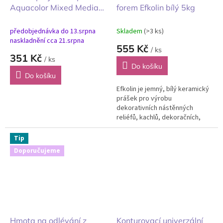
Aquacolor Mixed Media
forem Efkolin bílý 5kg
Herbarium Silvae lesní
herbář 3ks
předobjednávka do 13.srpna
Skladem
(>3 ks)
naskladnění cca 21.srpna
555 Kč
/ ks
351 Kč
/ ks
Do košíku
Do košíku
Efkolin je jemný, bílý keramický
prášek pro výrobu
dekorativních nástěnných
reliéfů, kachlů, dekoračních,
užitných předmětů, sošek i
jiných 3D odlitků.
Tip
Doporučujeme
Hmota na odlévání z
Konturovací univerzální