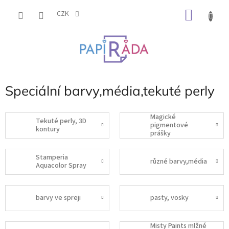
Přejít
NÁKU
na
CZK
obsah
KOŠÍK
Speciální barvy,média,tekuté perly
Magické
Tekuté perly, 3D
pigmentové
kontury
prášky
Stamperia
různé barvy,média
Aquacolor Spray
barvy ve spreji
pasty, vosky
Misty Paints mlžné