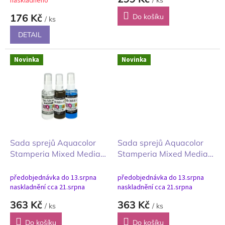
naskladněno
/ ks
176 Kč
Do košíku
/ ks
DETAIL
Novinka
Novinka
Sada sprejů Aquacolor
Sada sprejů Aquacolor
Stamperia Mixed Media
Stamperia Mixed Media
Silent Night 3ks
White Christmas 3ks
předobjednávka do 13.srpna
předobjednávka do 13.srpna
naskladnění cca 21.srpna
naskladnění cca 21.srpna
363 Kč
363 Kč
/ ks
/ ks
Do košíku
Do košíku