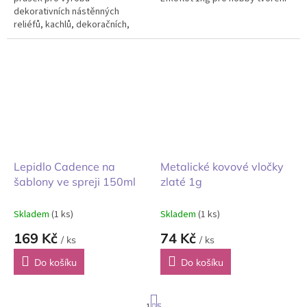
dekorativních nástěnných
reliéfů, kachlů, dekoračních,
užitných předmětů, sošek i
jiných 3D odlitků.
Lepidlo Cadence na
Metalické kovové vločky
šablony ve spreji 150ml
zlaté 1g
Skladem
(1 ks)
Skladem
(1 ks)
169 Kč
74 Kč
/ ks
/ ks
Do košíku
Do košíku
S
1
5