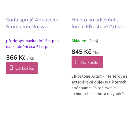
Sada sprejů Aquacolor
Hmota na odlévání z
Stamperia Daisy
forem Efkostone Artist
Sedmikráska 3ks
bílý balení 5kg
předobjednávka do 13.srpna
Skladem
(3 ks)
naskladnění cca 21.srpna
845 Kč
/ ks
366 Kč
/ ks
Do košíku
Do košíku
Efkostone Artist - interiérové i
exteriérové objekty u kterých
spěcháme. Tvrdá rychle
schnoucí licí hmota o vysoké
bělosti k vytváření 2D a 3D
odlitků do interiéru i...