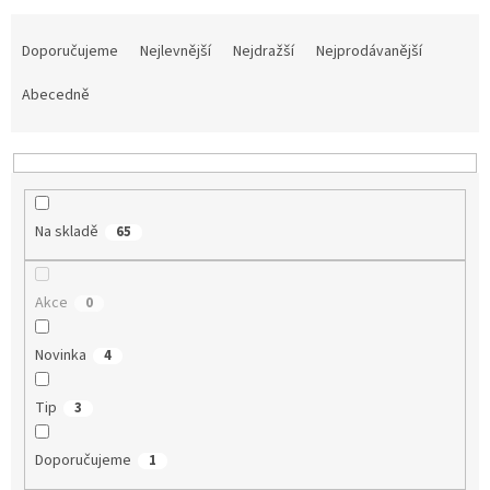
Ř
a
Doporučujeme
Nejlevnější
Nejdražší
Nejprodávanější
z
e
Abecedně
n
í
p
r
o
Na skladě
65
d
u
k
Akce
0
t
ů
Novinka
4
Tip
3
Doporučujeme
1