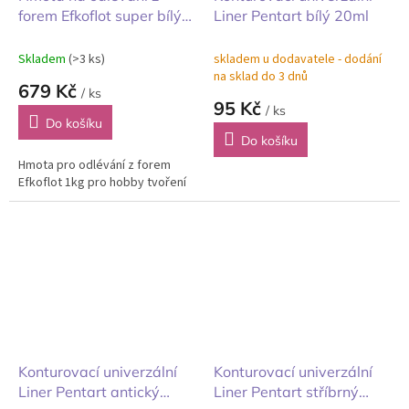
forem Efkoflot super bílý
Liner Pentart bílý 20ml
5kg
Skladem
(>3 ks)
skladem u dodavatele - dodání
na sklad do 3 dnů
679 Kč
/ ks
95 Kč
/ ks
Do košíku
Do košíku
Hmota pro odlévání z forem
Efkoflot 1kg pro hobby tvoření
Konturovací univerzální
Konturovací univerzální
Liner Pentart antický
Liner Pentart stříbrný