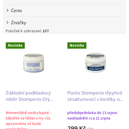
Cena
Značky
Položek k zobrazení:
137
V
Novinka
Novinka
ý
p
i
s
p
r
o
d
Základní podkladový
Pasta Stamperia třpytivá
u
nátěr Stamperia čirý
strukturovací s korálky a
k
mixed media 150g
třpytkami mixed media
t
150g
Momentálně nedostupné -
předobjednávka do 13.srpna
ů
klikněte na hlídat a my vás
naskladnění cca 21.srpna
upozorníme až bude
299 Kč