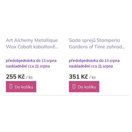
Art Alchemy Metallique
Sada sprejů Stamperia
Wax Cobalt kobaltově
Gardens of Time zahrady
modrá 20ml
času Aquacolor 3ks
předobjednávka do 13.srpna
předobjednávka do 13.srpna
naskladnění cca 21.srpna
naskladnění cca 21.srpna
255 Kč
351 Kč
/ ks
/ ks
Do košíku
Do košíku