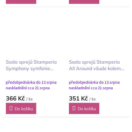
Sada sprejů Stamperia
Sada sprejů Stamperia
Symphony symfonie
All Around všude kolem
Aquacolor 3ks
nás Aquacolor 3ks
předobjednávka do 13.srpna
předobjednávka do 13.srpna
naskladnění cca 21.srpna
naskladnění cca 21.srpna
366 Kč
351 Kč
/ ks
/ ks
Do košíku
Do košíku