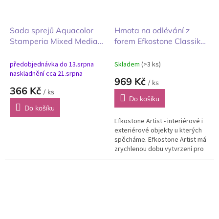
Sada sprejů Aquacolor
Hmota na odlévání z
Stamperia Mixed Media
forem Efkostone Classik
A New Beginning Nový
bílý 5kg
začátek 3ks
předobjednávka do 13.srpna
Skladem
(>3 ks)
naskladnění cca 21.srpna
969 Kč
/ ks
366 Kč
/ ks
Do košíku
Do košíku
Efkostone Artist - interiérové i
exteriérové objekty u kterých
spěcháme. Efkostone Artist má
zrychlenou dobu vytvrzení pro
vyjmutí z formy, střední
exteriérová odolnost bez...