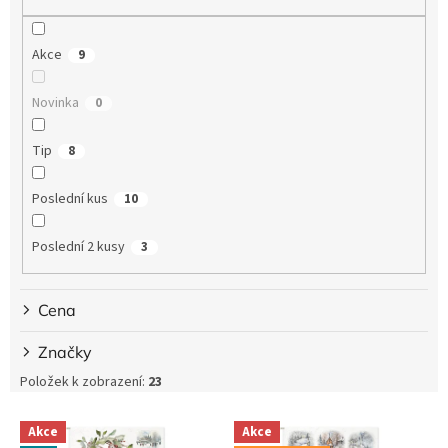
u
k
Akce
9
t
ů
Novinka
0
Tip
8
Poslední kus
10
Poslední 2 kusy
3
Cena
Značky
Položek k zobrazení:
23
V
Akce
Akce
ý