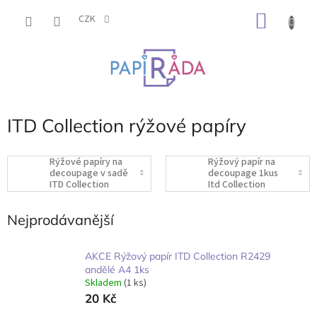
Přejít
NÁKU
na
CZK
obsah
KOŠÍK
ITD Collection rýžové papíry
Rýžové papíry na
Rýžový papír na
decoupage v sadě
decoupage 1kus
ITD Collection
Itd Collection
Nejprodávanější
AKCE Rýžový papír ITD Collection R2429
andělé A4 1ks
Skladem
(1 ks)
20 Kč