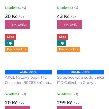
obrázky A4 1ks
obrázky A4 1ks
Skladem
(1 ks)
Skladem
(2 ks)
20 Kč
43 Kč
/ ks
/ ks
Do košíku
Do košíku
Akce
Akce
Tip
Tip
Poslední kus
Poslední kus
43 Kč
–53 %
369 Kč
–18 %
AKCE Rýžový papír ITD
Scrapbooková sada velká
Collection R0763 krásná
ITD Collection Crazy
klícka A4 1ks
Animals bláznivá zvířata
Skladem
(1 ks)
Skladem
(1 ks)
20 Kč
299 Kč
/ ks
/ ks