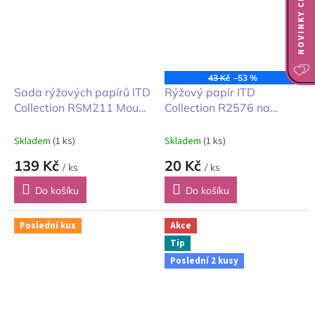
NOVINKY CIAO BELLA
43 Kč
–53 %
Sada rýžových papírů ITD
Rýžový papír ITD
Collection RSM211 Mouse
Collection R2576 na
World představujeme
venkově A4 1ks
myšáky 14,8x14,8 cm
Skladem
(1 ks)
Skladem
(1 ks)
6ks
139 Kč
20 Kč
/ ks
/ ks
Do košíku
Do košíku
Poslední kus
Akce
Tip
Poslední 2 kusy