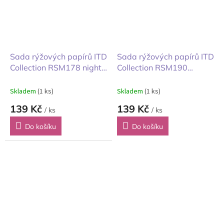
Sada rýžových papírů ITD
Sada rýžových papírů ITD
Collection RSM178 night
Collection RSM190
landscape noční krajina
Winter scenery Zimní
14,8x14,8 cm 6ks
scenérie 14,8x14,8 cm
Skladem
(1 ks)
Skladem
(1 ks)
6ks
139 Kč
139 Kč
/ ks
/ ks
Do košíku
Do košíku