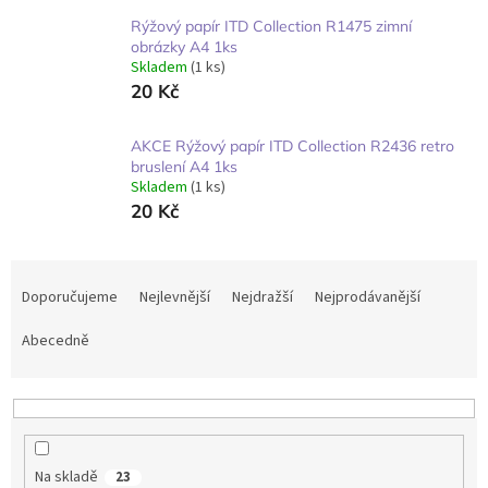
Rýžový papír ITD Collection R1475 zimní
obrázky A4 1ks
Skladem
(1 ks)
20 Kč
AKCE Rýžový papír ITD Collection R2436 retro
bruslení A4 1ks
Skladem
(1 ks)
20 Kč
Ř
a
Doporučujeme
Nejlevnější
Nejdražší
Nejprodávanější
z
e
Abecedně
n
í
p
r
o
Na skladě
23
d