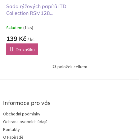
Sada rýžových papírů ITD
Collection RSM128
14,8x14,8 cm 6ks
Skladem
(1 ks)
139 Kč
/ ks
Do košíku
23
položek celkem
O
v
l
Z
á
á
d
p
a
a
Informace pro vás
c
t
í
Obchodní podmínky
í
p
Ochrana osobních údajů
r
v
Kontakty
k
O Papírádě