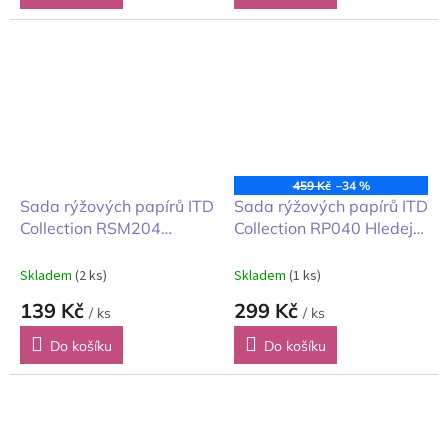
459 Kč
–34 %
Sada rýžových papírů ITD
Sada rýžových papírů ITD
Collection RSM204
Collection RP040 Hledej
Vánoční hračkářství
Atlantidu rozměr A4 11ks
14,8x14,8 cm 6ks
Skladem
(2 ks)
Skladem
(1 ks)
139 Kč
299 Kč
/ ks
/ ks
Do košíku
Do košíku