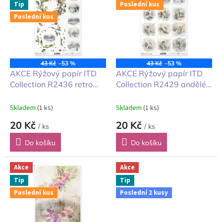
Tip
Poslední kus
p
Poslední kus
i
s
p
r
o
43 Kč
–53 %
43 Kč
–53 %
d
AKCE Rýžový papír ITD
AKCE Rýžový papír ITD
u
Collection R2436 retro
Collection R2429 andělé
k
bruslení A4 1ks
A4 1ks
t
Skladem
(1 ks)
Skladem
(1 ks)
ů
20 Kč
20 Kč
/ ks
/ ks
Do košíku
Do košíku
Akce
Akce
Tip
Tip
Poslední kus
Poslední 2 kusy