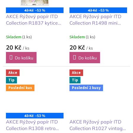
43 Kč
–53 %
43 Kč
–53 %
AKCE Rýžový papír ITD
AKCE Rýžový papír ITD
Collection R1837 kytice
Collection R1498 mini
A4 1ks
zimní obrázky A4 1ks
Skladem
(1 ks)
Skladem
(1 ks)
20 Kč
20 Kč
/ ks
/ ks
Do košíku
Do košíku
Akce
Akce
Tip
Tip
Poslední kus
Poslední 2 kusy
43 Kč
–53 %
AKCE Rýžový papír ITD
AKCE Rýžový papír ITD
Collection R1308 retro
Collection R1027 vintage