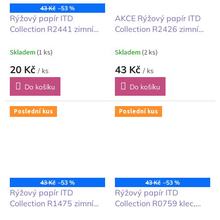
43 Kč
–53 %
Rýžový papír ITD
AKCE Rýžový papír ITD
Collection R2441 zimní
Collection R2426 zimní
věnce A4 1ks
příroda A4 1ks
Skladem
(1 ks)
Skladem
(2 ks)
20 Kč
43 Kč
/ ks
/ ks
Do košíku
Do košíku
Poslední kus
Poslední kus
43 Kč
–53 %
43 Kč
–53 %
Rýžový papír ITD
Rýžový papír ITD
Collection R1475 zimní
Collection R0759 klec,
obrázky A4 1ks
motýl a růže A4 1ks