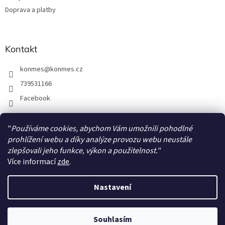
y
Doprava a platby
v
ý
p
i
Kontakt
s
u
konmes
@
konmes.cz
739531166
Facebook
"
Používáme cookies, abychom Vám umožnili pohodlné
Facebook
prohlížení webu a díky analýze provozu webu neustále
zlepšovali jeho funkce, výkon a použitelnost.
"
Více informací
zde
.
Nastavení
Vytvořil Shoptet
Souhlasím
Copyright 2026
Papíráda
. Všechna práva vyhrazena.