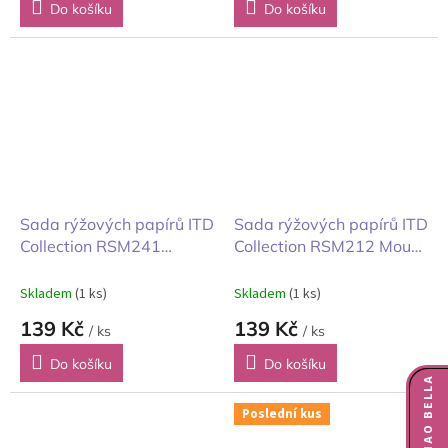
Do košíku
Do košíku
Sada rýžových papírů ITD
Sada rýžových papírů ITD
Collection RSM241
Collection RSM212 Mouse
Velikonoční králiček
World představujeme
14,8x14,8 cm 6ks
myšky 14,8x14,8 cm 6ks
Skladem
(1 ks)
Skladem
(1 ks)
139 Kč
139 Kč
/ ks
/ ks
Do košíku
Do košíku
Poslední kus