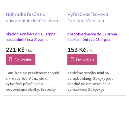
Náhradní řezák na
Vyřezávací kovová
universální víceúčelovou
šablona Vaessen
řezačku a rýhovačku
Creative Stamp Strip 6 ks
Sizzix 2ks
Páska se známkami
předobjednávka do 13.srpna
předobjednávka do 13.srpna
naskladnění cca 21.srpna
naskladnění cca 21.srpna
221 Kč
153 Kč
/ ks
/ ks
Do košíku
Do košíku
Tam, kde se preciznost snoubí
Nabízíme strojky mini na
s kreativitou! Ať už jde o
scrapbooking. Strojky jsou
vytvoření přání a jeho
vhodné na embosování a
odpovídající obálky, krabičky
vyřezávání. Strojek je
perfektní velikosti pro dárek,
všestranný lisovací přístroj pro
který nelze zabalit, nebo...
tvoření s papírem, textilem,
pěnovkou, kůží,...