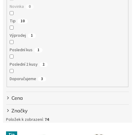
ů
Novinka
0
Tip
10
Výprodej
1
Poslední kus
1
Poslední 2 kusy
2
Doporučujeme
3
Cena
Značky
Položek k zobrazení:
74
V
Tip