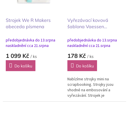
Strojek We R Makers
Vyřezávací kovová
abeceda písmena
šablona Vaessen
Creative Alphabet
Abeceda
předobjednávka do 13.srpna
předobjednávka do 13.srpna
naskladnění cca 21.srpna
naskladnění cca 21.srpna
1 099 Kč
178 Kč
/ ks
/ ks
Do košíku
Do košíku
Nabízíme strojky mini na
scrapbooking. Strojky jsou
vhodné na embosování a
vyřezávání. Strojek je
všestranný lisovací přístroj pro
tvoření s papírem, textilem,
pěnovkou, kůží,...