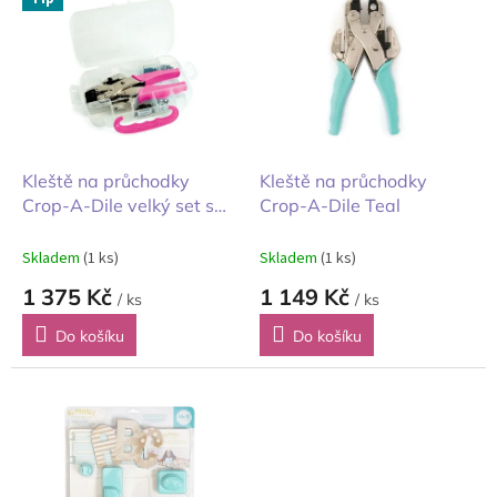
ý
p
i
s
p
r
o
d
Kleště na průchodky
Kleště na průchodky
u
Crop-A-Dile velký set s
Crop-A-Dile Teal
k
krabičkou růžové
t
Skladem
(1 ks)
Skladem
(1 ks)
ů
1 375 Kč
1 149 Kč
/ ks
/ ks
Do košíku
Do košíku