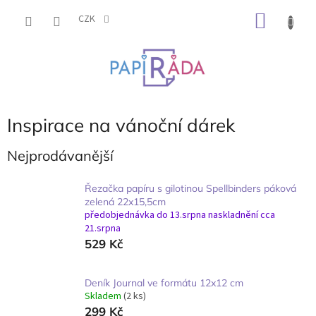
Přejít
NÁKU
na
CZK
obsah
KOŠÍK
Inspirace na vánoční dárek
Nejprodávanější
Řezačka papíru s gilotinou Spellbinders páková
zelená 22x15,5cm
předobjednávka do 13.srpna naskladnění cca
21.srpna
529 Kč
Deník Journal ve formátu 12x12 cm
Skladem
(2 ks)
299 Kč