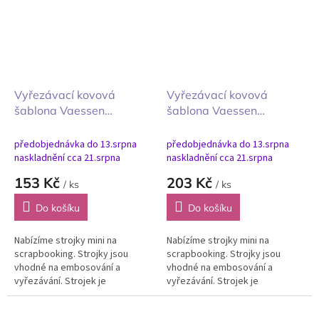
Vyřezávací kovová
Vyřezávací kovová
šablona Vaessen
šablona Vaessen
Creative Round Banners
Creative Trapeze
& Labels Kulaté bannery
Banners & Labels
předobjednávka do 13.srpna
předobjednávka do 13.srpna
a štítky 11ks
Trapézové bannery a
naskladnění cca 21.srpna
naskladnění cca 21.srpna
štítky 14ks
153 Kč
203 Kč
/ ks
/ ks
Do košíku
Do košíku
Nabízíme strojky mini na
Nabízíme strojky mini na
scrapbooking. Strojky jsou
scrapbooking. Strojky jsou
vhodné na embosování a
vhodné na embosování a
vyřezávání. Strojek je
vyřezávání. Strojek je
všestranný lisovací přístroj pro
všestranný lisovací přístroj pro
tvoření s papírem, textilem,
tvoření s papírem, textilem,