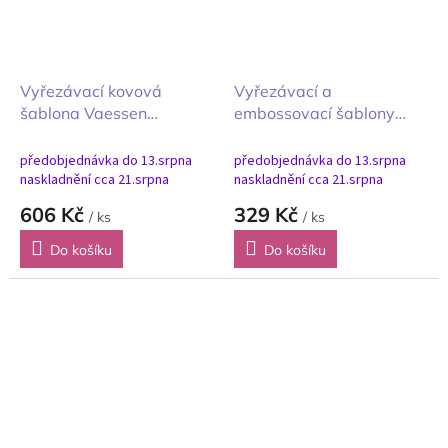
Vyřezávací kovová
Vyřezávací a
šablona Vaessen
embossovací šablony
Creative Display Box 10
Vaessen Creative Mail
ks Displejová krabička
Pockets Kapsičky na
předobjednávka do 13.srpna
předobjednávka do 13.srpna
dopisy
naskladnění cca 21.srpna
naskladnění cca 21.srpna
606 Kč
329 Kč
/ ks
/ ks
Do košíku
Do košíku