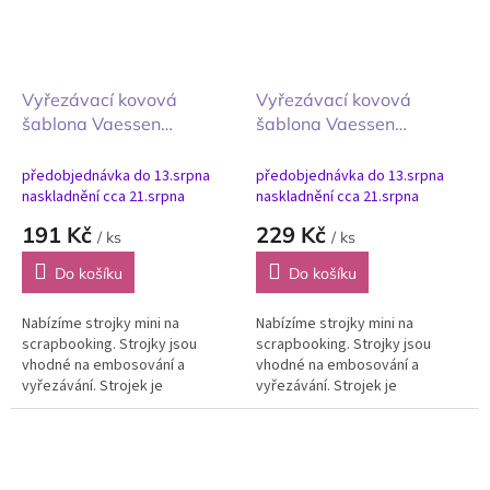
Vyřezávací kovová
Vyřezávací kovová
šablona Vaessen
šablona Vaessen
Creative Basic Shapes
Creative Basic Shapes
Základní tvary 1 14ks
Základní tvary 2 14ks
předobjednávka do 13.srpna
předobjednávka do 13.srpna
naskladnění cca 21.srpna
naskladnění cca 21.srpna
191 Kč
229 Kč
/ ks
/ ks
Do košíku
Do košíku
Nabízíme strojky mini na
Nabízíme strojky mini na
scrapbooking. Strojky jsou
scrapbooking. Strojky jsou
vhodné na embosování a
vhodné na embosování a
vyřezávání. Strojek je
vyřezávání. Strojek je
všestranný lisovací přístroj pro
všestranný lisovací přístroj pro
tvoření s papírem, textilem,
tvoření s papírem, textilem,
pěnovkou, kůží,...
pěnovkou, kůží,...