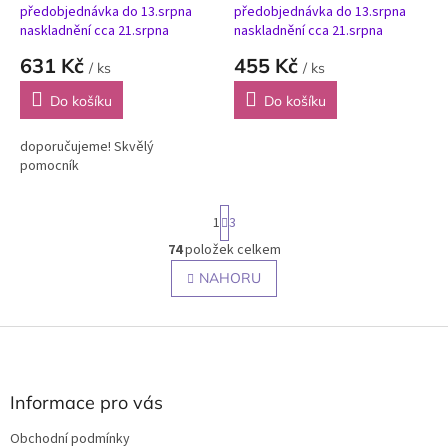
předobjednávka do 13.srpna
předobjednávka do 13.srpna
naskladnění cca 21.srpna
naskladnění cca 21.srpna
631 Kč
455 Kč
/ ks
/ ks
Do košíku
Do košíku
doporučujeme! Skvělý
pomocník
S
1
3
t
r
74
položek celkem
O
á
v
NAHORU
n
l
k
o
á
v
Z
d
á
a
á
n
c
p
í
í
a
Informace pro vás
p
t
r
Obchodní podmínky
í