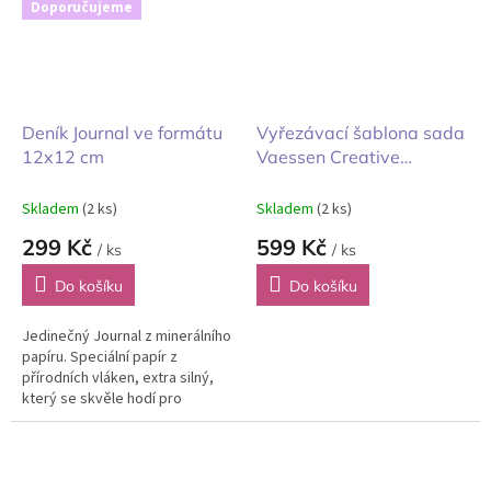
Doporučujeme
Deník Journal ve formátu
Vyřezávací šablona sada
12x12 cm
Vaessen Creative
dárková krabička ve
tvaru knihy 12ks
Skladem
(2 ks)
Skladem
(2 ks)
299 Kč
599 Kč
/ ks
/ ks
Do košíku
Do košíku
Jedinečný Journal z minerálního
papíru. Speciální papír z
přírodních vláken, extra silný,
který se skvěle hodí pro
smíšená média. Použijte jakékoli
médium včetně akrylových...