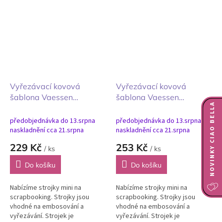
tvoření s papírem, textilem,
tvoření s papírem, textilem,
pěnovkou, kůží,...
pěnovkou, kůží,...
Vyřezávací kovová
Vyřezávací kovová
šablona Vaessen
šablona Vaessen
NOVINKY CIAO BELLA
Creative Vintage Camera
Creative Vintage
9pcs Vintage fotoaparát
Filmstrip Vintage filmový
předobjednávka do 13.srpna
předobjednávka do 13.srpna
9 ks
pás 5 ks
naskladnění cca 21.srpna
naskladnění cca 21.srpna
229 Kč
253 Kč
/ ks
/ ks
Do košíku
Do košíku
Nabízíme strojky mini na
Nabízíme strojky mini na
scrapbooking. Strojky jsou
scrapbooking. Strojky jsou
vhodné na embosování a
vhodné na embosování a
vyřezávání. Strojek je
vyřezávání. Strojek je