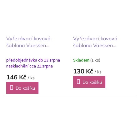
Vyřezávací kovová
Vyřezávací kovová
šablona Vaessen
šablona Vaessen
Creative Hexagon
Creative Tickets
šestiúhelníky 8ks
vstupenky 5ks
předobjednávka do 13.srpna
Skladem
(1 ks)
naskladnění cca 21.srpna
130 Kč
/ ks
146 Kč
/ ks
Do košíku
Do košíku