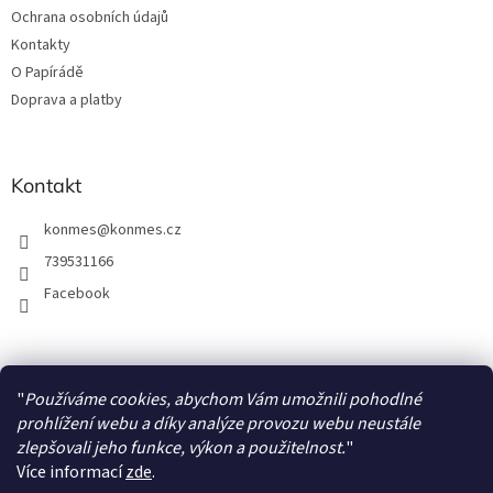
v
Ochrana osobních údajů
k
y
Kontakty
v
O Papírádě
ý
Doprava a platby
p
i
s
u
Kontakt
konmes
@
konmes.cz
739531166
Facebook
Facebook
"
Používáme cookies, abychom Vám umožnili pohodlné
prohlížení webu a díky analýze provozu webu neustále
zlepšovali jeho funkce, výkon a použitelnost.
"
Více informací
zde
.