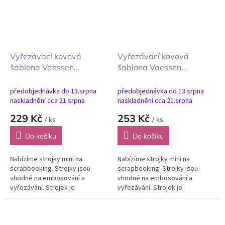
Vyřezávací kovová
Vyřezávací kovová
šablona Vaessen
šablona Vaessen
Creative Gift Box
Creative Postage Stamps
Dárková krabička 3ks
Poštovní známky 9ks
předobjednávka do 13.srpna
předobjednávka do 13.srpna
naskladnění cca 21.srpna
naskladnění cca 21.srpna
229 Kč
253 Kč
/ ks
/ ks
Do košíku
Do košíku
Nabízíme strojky mini na
Nabízíme strojky mini na
scrapbooking. Strojky jsou
scrapbooking. Strojky jsou
vhodné na embosování a
vhodné na embosování a
vyřezávání. Strojek je
vyřezávání. Strojek je
všestranný lisovací přístroj pro
všestranný lisovací přístroj pro
tvoření s papírem, textilem,
tvoření s papírem, textilem,
pěnovkou, kůží,...
pěnovkou, kůží,...