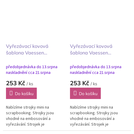
pěnovkou, kůží,...
pěnovkou, kůží,...
Vyřezávací kovová
Vyřezávací kovová
šablona Vaessen
šablona Vaessen
Creative Circles &
Creative Scalloped
Squares 14ks Kruhy a
Circles & Squares 6ks
předobjednávka do 13.srpna
předobjednávka do 13.srpna
čtverce 14ks
Vroubkované kruhy a
naskladnění cca 21.srpna
naskladnění cca 21.srpna
čtverce 6 ks
253 Kč
253 Kč
/ ks
/ ks
Do košíku
Do košíku
Nabízíme strojky mini na
Nabízíme strojky mini na
scrapbooking. Strojky jsou
scrapbooking. Strojky jsou
vhodné na embosování a
vhodné na embosování a
vyřezávání. Strojek je
vyřezávání. Strojek je
všestranný lisovací přístroj pro
všestranný lisovací přístroj pro