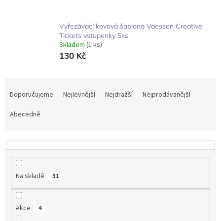
Vyřezávací kovová šablona Vaessen Creative
Tickets vstupenky 5ks
Skladem
(1 ks)
130 Kč
Ř
a
Doporučujeme
Nejlevnější
Nejdražší
Nejprodávanější
z
e
Abecedně
n
í
p
r
o
Na skladě
31
d
u
k
Akce
4
t