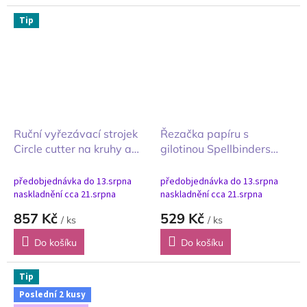
všestranný lisovací přístroj pro
všestranný lisovací přístroj pro
tvoření s papírem, textilem,
tvoření s papírem, textilem,
Tip
pěnovkou, kůží,...
pěnovkou, kůží,...
Ruční vyřezávací strojek
Řezačka papíru s
Circle cutter na kruhy a
gilotinou Spellbinders
samolepící vyřezávací
páková zelená
podložka
22x15,5cm
předobjednávka do 13.srpna
předobjednávka do 13.srpna
naskladnění cca 21.srpna
naskladnění cca 21.srpna
857 Kč
529 Kč
/ ks
/ ks
Do košíku
Do košíku
Tip
Poslední 2 kusy