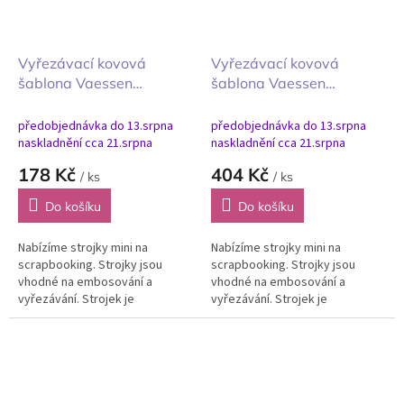
Vyřezávací kovová
Vyřezávací kovová
šablona Vaessen
šablona Vaessen
Creative Paper Seals 7 ks
Creative Christmas
Papírové pečetě
Baubles 12 ks Vánoční
předobjednávka do 13.srpna
předobjednávka do 13.srpna
ozdoby
naskladnění cca 21.srpna
naskladnění cca 21.srpna
178 Kč
404 Kč
/ ks
/ ks
Do košíku
Do košíku
Nabízíme strojky mini na
Nabízíme strojky mini na
scrapbooking. Strojky jsou
scrapbooking. Strojky jsou
vhodné na embosování a
vhodné na embosování a
vyřezávání. Strojek je
vyřezávání. Strojek je
všestranný lisovací přístroj pro
všestranný lisovací přístroj pro
tvoření s papírem, textilem,
tvoření s papírem, textilem,
pěnovkou, kůží,...
pěnovkou, kůží,...