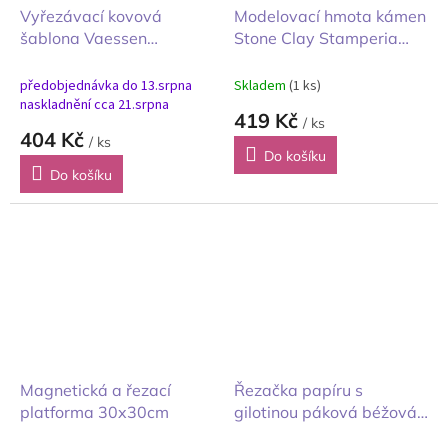
Vyřezávací kovová
Modelovací hmota kámen
šablona Vaessen
Stone Clay Stamperia
Creative Advent
Mixed Media Art Kit velká
Calendar Box 14 ks
sada
předobjednávka do 13.srpna
Skladem
(1 ks)
Adventní kalendářová
naskladnění cca 21.srpna
419 Kč
/ ks
krabička
404 Kč
/ ks
Do košíku
Do košíku
Magnetická a řezací
Řezačka papíru s
platforma 30x30cm
gilotinou páková béžová
15x10cm