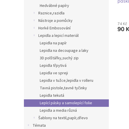
pásk
Hedvábné papíry
Raznice,razidla
Nástroje a pomůcky
74 Kč
Horké Embosování
90 
Lepidla a lepicí materiál
Lepidla na papír
Lepidla na decoupage a laky
3D polštářky,suchý zip
Lepidla třpytivá
Lepidla ve spreji
Lepidla v tužce,lepidla v rolleru
Tavná pistole,tavné tyčinky
Lepidla tekutá
Lepící pásky a samolepící folie
Lepidla a media různá
Šablony na textil,papír,dřevo
Témata