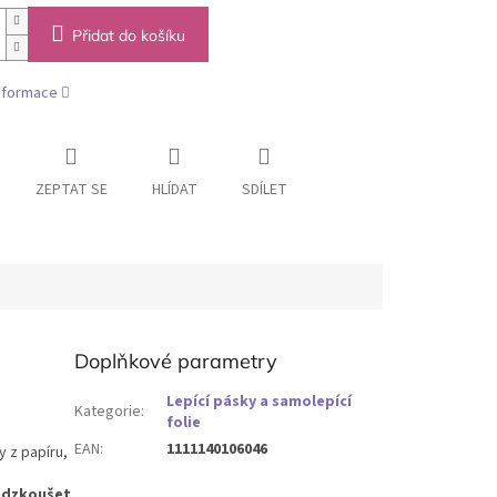
Přidat do košíku
informace
ZEPTAT SE
HLÍDAT
SDÍLET
Doplňkové parametry
Lepící pásky a samolepící
Kategorie
:
folie
EAN
:
1111140106046
y z papíru,
 odzkoušet