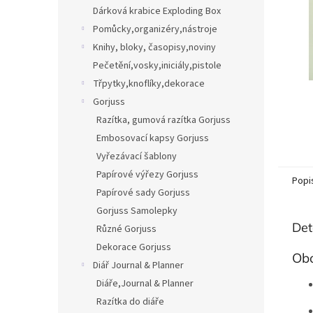
n
Dárková krabice Exploding Box
e
Pomůcky,organizéry,nástroje
l
Knihy, bloky, časopisy,noviny
Pečetění,vosky,iniciály,pistole
Třpytky,knoflíky,dekorace
Gorjuss
Razítka, gumová razítka Gorjuss
Embosovací kapsy Gorjuss
Vyřezávací šablony
Papírové výřezy Gorjuss
Popi
Papírové sady Gorjuss
Gorjuss Samolepky
Det
Různé Gorjuss
Dekorace Gorjuss
Obo
Diář Journal & Planner
Diáře,Journal & Planner
Razítka do diáře