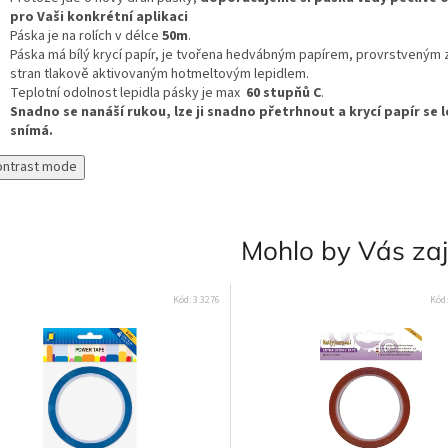
pro Vaši konkrétní aplikaci
Páska je na rolích v délce
50m
.
Páska má bílý krycí papír, je tvořena hedvábným papírem, provrstveným 
stran tlakově aktivovaným hotmeltovým lepidlem.
Teplotní odolnost lepidla pásky je max
60 stupňů C
.
Snadno se nanáší rukou, lze ji snadno přetrhnout a krycí papír se 
snímá.
ontrast mode
Mohlo by Vás za
Kód:
3.3276
Kód