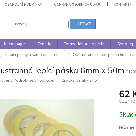
OBCHODNÍ PODMÍNKY
OCHRANA OSOBNÍCH ÚDAJŮ
KONTAKTY
HLEDAT
Decoupage
Témata
Formy,dekorace,textil
Výprodej
Lepící pásky a samolepící folie
Oboustranná lepící páska 6mm x 5
ustranná lepící páska 6mm x 50m
O120
né
noceno
Podrobnosti hodnocení
Značka:
Lepíky s.r.o.
ní
62 
u
51,24 K
Měrná
Skla
cena:
ek.
Můžeme d