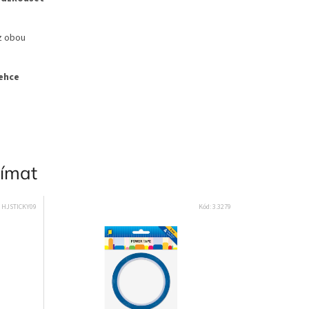
z obou
lehce
jímat
:
HJSTICKY09
Kód:
3.3279