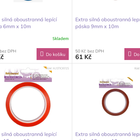
 silná oboustranná lepící
Extra silná oboustranná lepí
a 6mm x 10m
páska 9mm x 10m
Skladem
 bez DPH
50 Kč bez DPH
Do košíku
Do
Kč
61 Kč
Kód:
HJSTICKY15
Kód
 silná oboustranná lepící
Extra silná oboustranná lepí