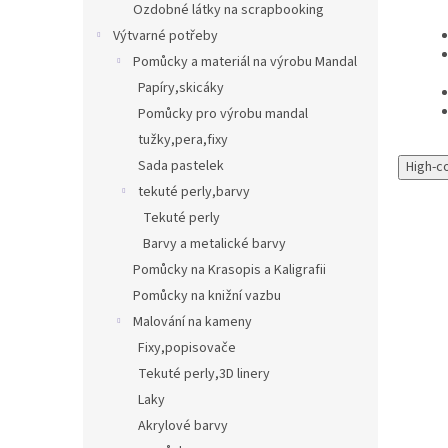
Ozdobné látky na scrapbooking
Výtvarné potřeby
Pomůcky a materiál na výrobu Mandal
Papíry,skicáky
Pomůcky pro výrobu mandal
tužky,pera,fixy
Sada pastelek
High-c
tekuté perly,barvy
Tekuté perly
Barvy a metalické barvy
Pomůcky na Krasopis a Kaligrafii
Pomůcky na knižní vazbu
Malování na kameny
Fixy,popisovače
Tekuté perly,3D linery
Laky
Akrylové barvy