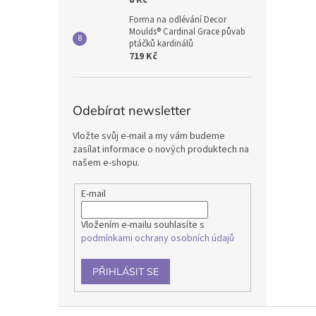
8 Kč
Forma na odlévání Decor
Moulds® Cardinal Grace půvab
ptáčků kardinálů
719 Kč
Odebírat newsletter
Vložte svůj e-mail a my vám budeme
zasílat informace o nových produktech na
našem e-shopu.
E-mail
Vložením e-mailu souhlasíte s
podmínkami ochrany osobních údajů
PŘIHLÁSIT SE
Z