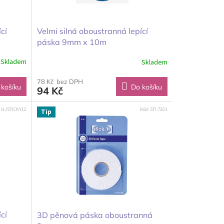
cí
Velmi silná oboustranná lepící
páska 9mm x 10m
Skladem
Skladem
78 Kč bez DPH
 košíku
Do košíku
94 Kč
:
HJSTICKY12
Kód:
STI 7201
Tip
cí
3D pěnová páska oboustranná