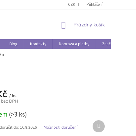
O PAPÍRÁDĚ
DOPRAVA A PLATBY
CZK
Přihlášení
NÁKUPNÍ
Prázdný košík
KOŠÍK
Blog
Kontakty
Doprava a platby
Značky
0m
1
Kč
/ ks
č bez DPH
dem
(>3 ks)
Další
oručit do:
10.8.2026
Možnosti doručení
produkt