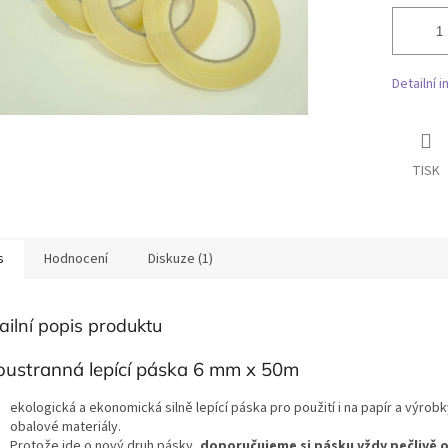
Detailní 
TISK
s
Hodnocení
Diskuze (1)
ailní popis produktu
ustranná lepící páska 6 mm x 50m
ekologická a ekonomická silně lepící páska pro použití i na papír a výrobk
obalové materiály.
Protože jde o nový druh pásky,
doporučujeme si pásku vždy pečlivě