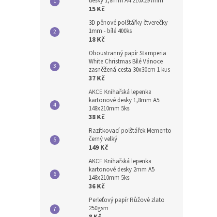
desky 1,8mm A4 210x297mm
15 Kč
3D pěnové polštářky čtverečky
1mm - bílé 400ks
18 Kč
Oboustranný papír Stamperia
White Christmas Bílé Vánoce
zasněžená cesta 30x30cm 1 kus
37 Kč
AKCE Knihařská lepenka
kartonové desky 1,8mm A5
148x210mm 5ks
38 Kč
Razítkovací polštářek Memento
černý velký
149 Kč
AKCE Knihařská lepenka
kartonové desky 2mm A5
148x210mm 5ks
36 Kč
Perleťový papír Růžové zlato
250gsm