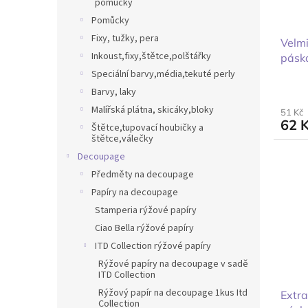
pomůcky
Pomůcky
Fixy, tužky, pera
Velmi
Inkoust,fixy,štětce,polštářky
pásk
Speciální barvy,média,tekuté perly
Barvy, laky
Malířská plátna, skicáky,bloky
51 Kč
62 
Štětce,tupovací houbičky a
štětce,válečky
Decoupage
Předměty na decoupage
Papíry na decoupage
Stamperia rýžové papíry
Ciao Bella rýžové papíry
ITD Collection rýžové papíry
Rýžové papíry na decoupage v sadě
ITD Collection
Rýžový papír na decoupage 1kus Itd
Extra
Collection