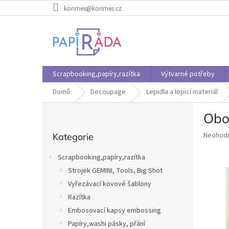
Přejít
konmes@konmes.cz
na
obsah
Scrapbooking,papíry,razítka
Výtvarné potřeby
Domů
Decoupage
Lepidla a lepicí materiál
P
Obo
o
Přeskočit
s
Průměr
Neohod
Kategorie
kategorie
t
hodnoce
r
produkt
Scrapbooking,papíry,razítka
a
je
Strojek GEMINI, Tools, Big Shot
n
0,0
z
Vyřezávací kovové šablony
n
5
í
Razítka
hvězdič
p
Embosovací kapsy embossing
a
Papíry,washi pásky, přání