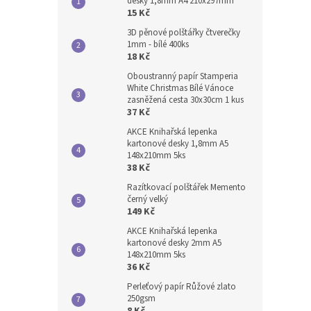
desky 1,8mm A4 210x297mm
15 Kč
3D pěnové polštářky čtverečky
1mm - bílé 400ks
18 Kč
Oboustranný papír Stamperia
White Christmas Bílé Vánoce
zasněžená cesta 30x30cm 1 kus
37 Kč
AKCE Knihařská lepenka
kartonové desky 1,8mm A5
148x210mm 5ks
38 Kč
Razítkovací polštářek Memento
černý velký
149 Kč
AKCE Knihařská lepenka
kartonové desky 2mm A5
148x210mm 5ks
36 Kč
Perleťový papír Růžové zlato
250gsm