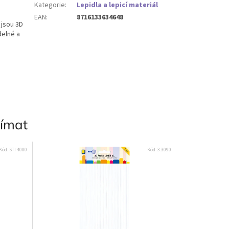
Kategorie
:
Lepidla a lepicí materiál
EAN
:
8716133634648
 jsou 3D
delné a
jímat
Kód:
STI 4000
Kód:
3.3090