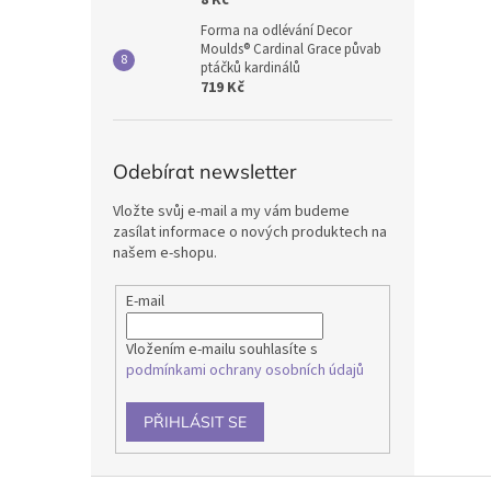
8 Kč
Forma na odlévání Decor
Moulds® Cardinal Grace půvab
ptáčků kardinálů
719 Kč
Odebírat newsletter
Vložte svůj e-mail a my vám budeme
zasílat informace o nových produktech na
našem e-shopu.
E-mail
Vložením e-mailu souhlasíte s
podmínkami ochrany osobních údajů
PŘIHLÁSIT SE
Z