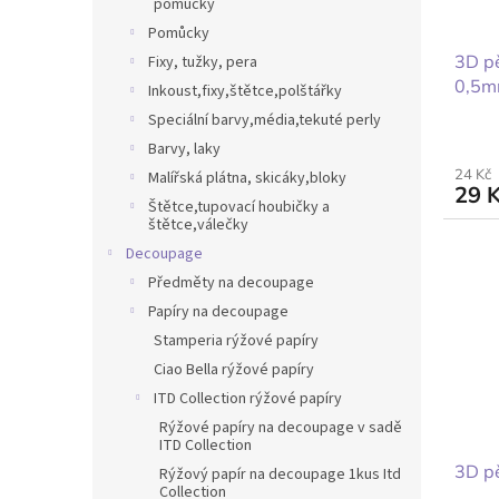
pomůcky
Pomůcky
3D pě
Fixy, tužky, pera
0,5mm
Inkoust,fixy,štětce,polštářky
Speciální barvy,média,tekuté perly
Barvy, laky
24 Kč
Malířská plátna, skicáky,bloky
29 
Štětce,tupovací houbičky a
štětce,válečky
Decoupage
Předměty na decoupage
Papíry na decoupage
Stamperia rýžové papíry
Ciao Bella rýžové papíry
ITD Collection rýžové papíry
Rýžové papíry na decoupage v sadě
ITD Collection
3D pě
Rýžový papír na decoupage 1kus Itd
Collection