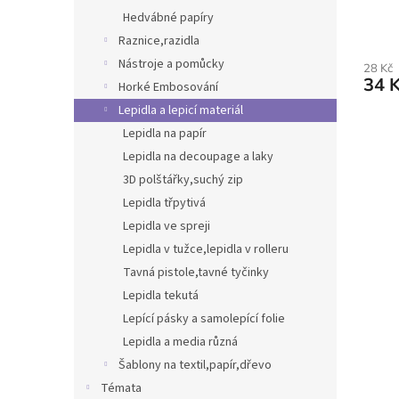
Hedvábné papíry
Raznice,razidla
Nástroje a pomůcky
28 Kč
34 
Horké Embosování
Lepidla a lepicí materiál
Lepidla na papír
Lepidla na decoupage a laky
3D polštářky,suchý zip
Lepidla třpytivá
Lepidla ve spreji
Lepidla v tužce,lepidla v rolleru
Tavná pistole,tavné tyčinky
Lepidla tekutá
Lepící pásky a samolepící folie
Lepidla a media různá
Šablony na textil,papír,dřevo
Témata