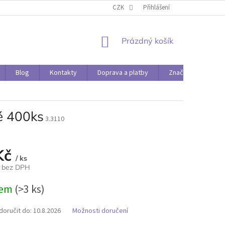
O PAPÍRÁDĚ
DOPRAVA A PLATBY
CZK
Přihlášení
NÁKUPNÍ
Prázdný košík
KOŠÍK
Blog
Kontakty
Doprava a platby
Značky
é 400ks
3.3110
Kč
/ ks
č bez DPH
dem
(>3 ks)
oručit do:
10.8.2026
Možnosti doručení