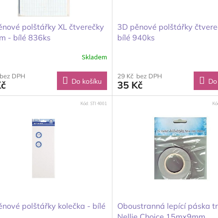
nové polštářky XL čtverečky
3D pěnové polštářky čtvere
 - bílé 836ks
bílé 940ks
Skladem
 bez DPH
29 Kč bez DPH
Do košíku
Do
Kč
35 Kč
Kód:
STI 4001
Kó
nové polštářky kolečka - bílé
Oboustranná lepící páska t
Nellie Choice 15mx9mm