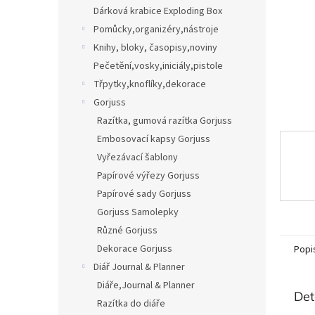
n
Dárková krabice Exploding Box
e
Pomůcky,organizéry,nástroje
l
Knihy, bloky, časopisy,noviny
Pečetění,vosky,iniciály,pistole
Třpytky,knoflíky,dekorace
Gorjuss
Razítka, gumová razítka Gorjuss
Embosovací kapsy Gorjuss
Vyřezávací šablony
Papírové výřezy Gorjuss
Papírové sady Gorjuss
Gorjuss Samolepky
Různé Gorjuss
Dekorace Gorjuss
Popi
Diář Journal & Planner
Diáře,Journal & Planner
Det
Razítka do diáře