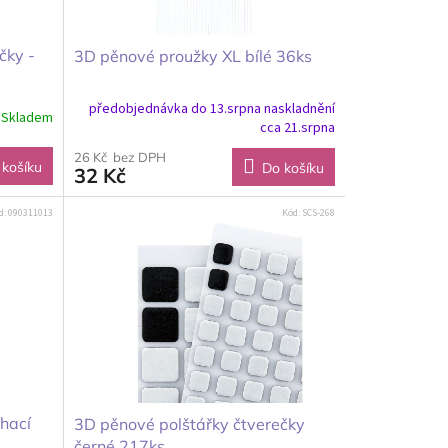
čky -
3D pěnové proužky XL bílé 36ks
předobjednávka do 13.srpna naskladnění
Skladem
cca 21.srpna
26 Kč bez DPH
 košíku
Do košíku
32 Kč
d:
090311013
Kód:
SCS-268
rhací
3D pěnové polštářky čtverečky
černé 217ks