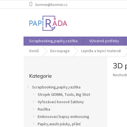
Přejít
konmes@konmes.cz
na
obsah
Scrapbooking,papíry,razítka
Výtvarné potřeby
Domů
Decoupage
Lepidla a lepicí materiál
P
3D 
o
Přeskočit
s
Průměr
Neohod
Kategorie
kategorie
t
hodnoce
r
produkt
Scrapbooking,papíry,razítka
a
je
Strojek GEMINI, Tools, Big Shot
n
0,0
z
Vyřezávací kovové šablony
n
5
í
Razítka
hvězdič
p
Embosovací kapsy embossing
a
Papíry,washi pásky, přání