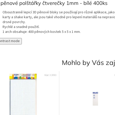
pěnové polštářky čtverečky 1mm - bílé 400ks
Oboustranně lepicí 3D pěnové bloky se používají pro různé aplikace, jako
karty a shake karty, ale jsou také vhodné pro lepení materiálů na nepravi
drsné povrchy.
Rychlé a snadné použití.
1 arch obsahuje: 400 pěnových kostek 5 x 5 x 1 mm.
ontrast mode
Mohlo by Vás za
Kód:
3.3093