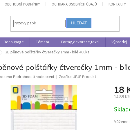
OBCHODNÍ PODMÍNKY
OCHRANA OSOBNÍCH ÚDAJŮ
KONTAKTY
HLEDAT
Decoupage
Témata
Formy,dekorace,textil
Výprodej
3D pěnové polštářky čtverečky 1mm - bílé 400ks
pěnové polštářky čtverečky 1mm - bíl
né
noceno
Podrobnosti hodnocení
Značka:
JEJE Produkt
ní
18 
u
14,88 K
Měrná
Skla
cena:
ek.
Můžeme d