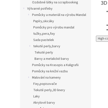
3D 
Ozdobné látky na scrapbooking
Výtvarné potřeby
Pomůcky a materiál na výrobu Mandal
Papíry,skicáky
Pomůcky pro výrobu mandal
tužky,pera,fixy
High-c
Sada pastelek
tekuté perly,barvy
Tekuté perly
Barvy a metalické barvy
Pomůcky na Krasopis a Kaligrafii
Pomůcky na knižní vazbu
Malování na kameny
Fixy,popisovače
Tekuté perly,3D linery
Laky
Akrylové barvy