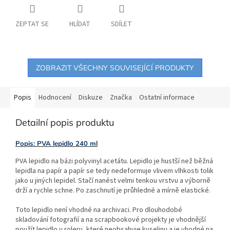
ZEPTAT SE
HLÍDAT
SDÍLET
ZOBRAZIT VŠECHNY SOUVISEJÍCÍ PRODUKTY
Popis
Hodnocení
Diskuze
Značka
Ostatní informace
Detailní popis produktu
Popis: PVA lepidlo 240 ml
PVA lepidlo na bázi polyvinyl acetátu. Lepidlo je hustší než běžná
lepidla na papír a papír se tedy nedeformuje vlivem vlhkosti tolik
jako u jiných lepidel. Stačí nanést velmi tenkou vrstvu a výborně
drží a rychle schne. Po zaschnutí je průhledné a mírně elastické.
Toto lepidlo není vhodné na archivaci. Pro dlouhodobé
skladování fotografií a na scrapbookové projekty je vhodnější
použít lepidlo v roleru, které neobsahuje kyselinu a je vhodné na