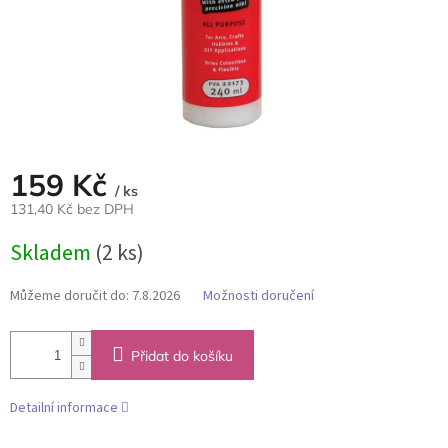
159 Kč
/ ks
131,40 Kč bez DPH
Měrná
Skladem
(2 ks)
cena:
Můžeme doručit do:
7.8.2026
Možnosti doručení
Přidat do košíku
Detailní informace