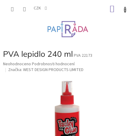
Přejít
NÁKU
na
CZK
obsah
KOŠÍK
PVA lepidlo 240 ml
PVA 22173
Průměrné
Neohodnoceno
Podrobnosti hodnocení
hodnocení
Značka:
WEST DESIGN PRODUCTS LIMITED
produktu
je
0,0
z
5
hvězdiček.