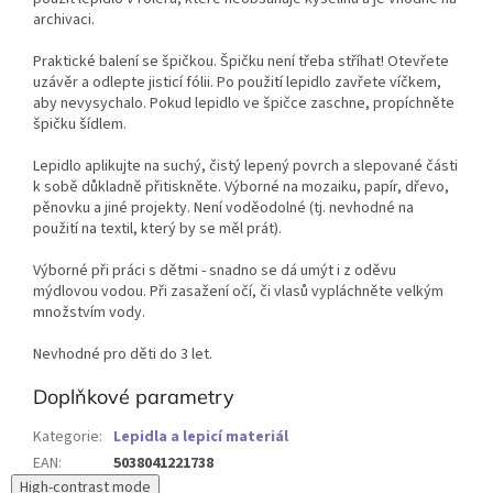
archivaci.
Praktické balení se špičkou. Špičku není třeba stříhat! Otevřete
uzávěr a odlepte jisticí fólii. Po použití lepidlo zavřete víčkem,
aby nevysychalo. Pokud lepidlo ve špičce zaschne, propíchněte
špičku šídlem.
Lepidlo aplikujte na suchý, čistý lepený povrch a slepované části
k sobě důkladně přitiskněte. Výborné na mozaiku, papír, dřevo,
pěnovku a jiné projekty. Není voděodolné (tj. nevhodné na
použití na textil, který by se měl prát).
Výborné při práci s dětmi - snadno se dá umýt i z oděvu
mýdlovou vodou. Při zasažení očí, či vlasů vypláchněte velkým
množstvím vody.
Nevhodné pro děti do 3 let.
Doplňkové parametry
Kategorie
:
Lepidla a lepicí materiál
EAN
:
5038041221738
High-contrast mode