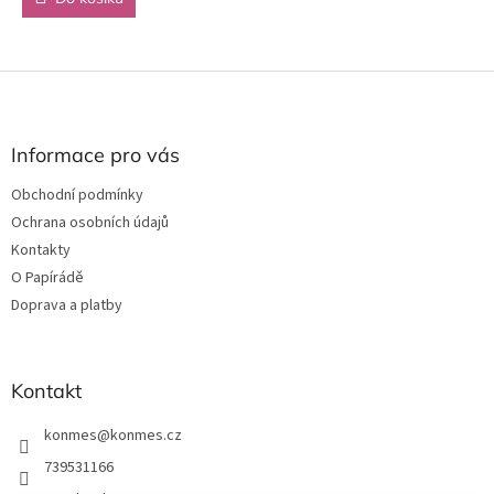
Z
á
p
a
Informace pro vás
t
Obchodní podmínky
í
Ochrana osobních údajů
Kontakty
O Papírádě
Doprava a platby
Kontakt
konmes
@
konmes.cz
739531166