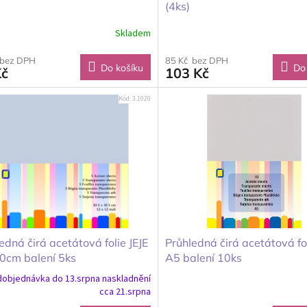
(4ks)
Skladem
 bez DPH
85 Kč bez DPH
Do košíku
Do
Kč
103 Kč
Kód:
3.1020
edná čirá acetátová folie JEJE
Průhledná čirá acetátová fol
0cm balení 5ks
A5 balení 10ks
objednávka do 13.srpna naskladnění
cca 21.srpna