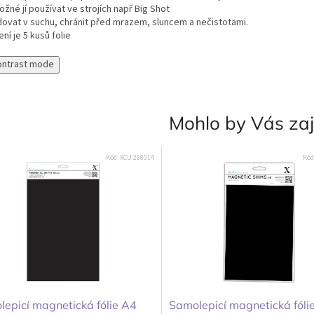
žné jí používat ve strojích např Big Shot
dovat v suchu, chránit před mrazem, sluncem a nečistotami.
ení je 5 kusů folie
ontrast mode
Mohlo by Vás za
Kód:
XCU 268014
Kód
epicí magnetická fólie A4
Samolepicí magnetická fóli