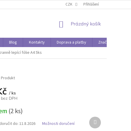
O PAPÍRÁDĚ
DOPRAVA A PLATBY
CZK
Přihlášení
NÁKUPNÍ
Prázdný košík
KOŠÍK
Blog
Kontakty
Doprava a platby
Značky
anně lepící fólie A4 5ks
 Produkt
Kč
/ ks
č bez DPH
dem
(2 ks)
Další
oručit do:
11.8.2026
Možnosti doručení
produkt