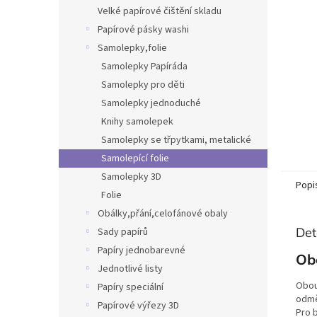
n
Velké papírové čištění skladu
e
Papírové pásky washi
l
Samolepky,folie
Samolepky Papíráda
Samolepky pro děti
Samolepky jednoduché
Knihy samolepek
Samolepky se třpytkami, metalické
Samolepící folie
Samolepky 3D
Popi
Folie
Obálky,přání,celofánové obaly
Det
Sady papírů
Papíry jednobarevné
Obo
Jednotlivé listy
Obou
Papíry speciální
odměř
Papírové výřezy 3D
Pro b