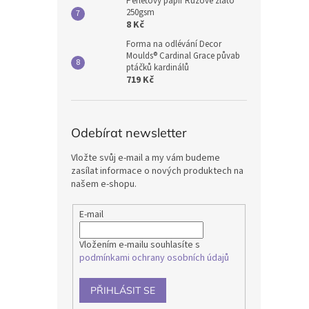
Perleťový papír Růžové zlato
250gsm
8 Kč
Forma na odlévání Decor
Moulds® Cardinal Grace půvab
ptáčků kardinálů
719 Kč
Odebírat newsletter
Vložte svůj e-mail a my vám budeme
zasílat informace o nových produktech na
našem e-shopu.
E-mail
Vložením e-mailu souhlasíte s
podmínkami ochrany osobních údajů
PŘIHLÁSIT SE