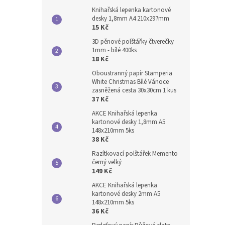
Knihařská lepenka kartonové
desky 1,8mm A4 210x297mm
15 Kč
3D pěnové polštářky čtverečky
1mm - bílé 400ks
18 Kč
Oboustranný papír Stamperia
White Christmas Bílé Vánoce
zasněžená cesta 30x30cm 1 kus
37 Kč
AKCE Knihařská lepenka
kartonové desky 1,8mm A5
148x210mm 5ks
38 Kč
Razítkovací polštářek Memento
černý velký
149 Kč
AKCE Knihařská lepenka
kartonové desky 2mm A5
148x210mm 5ks
36 Kč