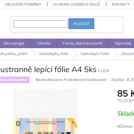
OBCHODNÍ PODMÍNKY
OCHRANA OSOBNÍCH ÚDAJŮ
KONTAKTY
HLEDAT
Decoupage
Témata
Formy,dekorace,textil
Výprodej
shi pásky, přání
Samolepky,folie
Samolepící folie
Oboustr
stranně lepící fólie A4 5ks
3.3234
Průměrné
Neohodnoceno
Podrobnosti hodnocení
Značka:
JEJE
Doporučujeme
hodnocení
85 
produktu
je
70,25 K
0,0
z
Měrná
Skla
5
cena:
hvězdiček.
Můžeme d