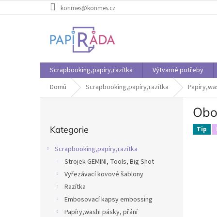
Přejít
konmes@konmes.cz
na
obsah
Scrapbooking,papíry,razítka
Výtvarné potřeby
Domů
Scrapbooking,papíry,razítka
Papíry,wa
P
Obou
o
Přeskočit
s
Kategorie
kategorie
Tip
t
r
Scrapbooking,papíry,razítka
a
Strojek GEMINI, Tools, Big Shot
n
Vyřezávací kovové šablony
n
í
Razítka
p
Embosovací kapsy embossing
a
Papíry,washi pásky, přání