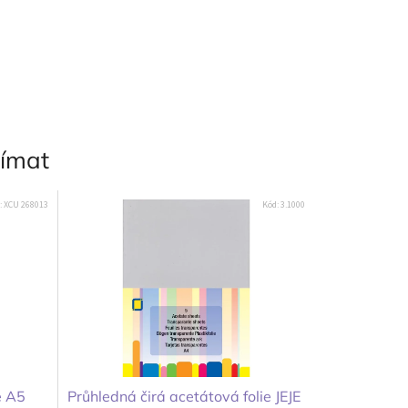
jímat
:
XCU 268013
Kód:
3.1000
e A5
Průhledná čirá acetátová folie JEJE