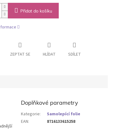
Přidat do košíku
informace
ZEPTAT SE
HLÍDAT
SDÍLET
Doplňkové parametry
Kategorie
:
Samolepící folie
EAN
:
8716133615258
adnější