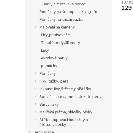
107 K
Barvy a metalické barvy
129
Pomůcky na Krasopis a Kaligrafii
Pomůcky na knižní vazbu
Malování na kameny
Fixy,popisovače
Tekuté perly,3D linery
Laky
Akrylové barvy
pomůcky
Pomůcky
Fixy, tužky, pera
Inkoust,fixy,štětce,polštářky
Speciální barvy,média,tekuté perly
Barvy, laky
Malířská plátna, skicáky,bloky
Štětce,tupovací houbičky a
štětce,válečky
Decoupage