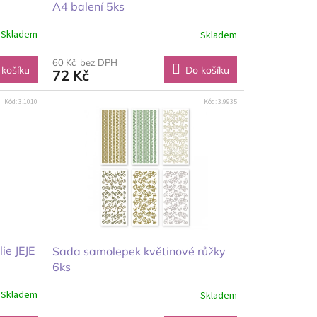
A4 balení 5ks
Skladem
Skladem
60 Kč bez DPH
 košíku
Do košíku
72 Kč
Kód:
3.1010
Kód:
3.9935
ie JEJE
Sada samolepek květinové růžky
6ks
Skladem
Skladem