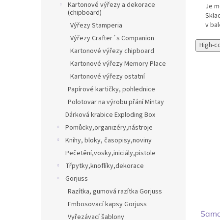
Kartonové výřezy a dekorace
Je mo
(chipboard)
Skla
v bal
Výřezy Stamperia
Výřezy Crafter´s Companion
High-c
Kartonové výřezy chipboard
Kartonové výřezy Memory Place
Kartonové výřezy ostatní
Papírové kartičky, pohlednice
Polotovar na výrobu přání Mintay
Dárková krabice Exploding Box
Pomůcky,organizéry,nástroje
Knihy, bloky, časopisy,noviny
Pečetění,vosky,iniciály,pistole
Třpytky,knoflíky,dekorace
Gorjuss
Razítka, gumová razítka Gorjuss
Embosovací kapsy Gorjuss
Samol
Vyřezávací šablony