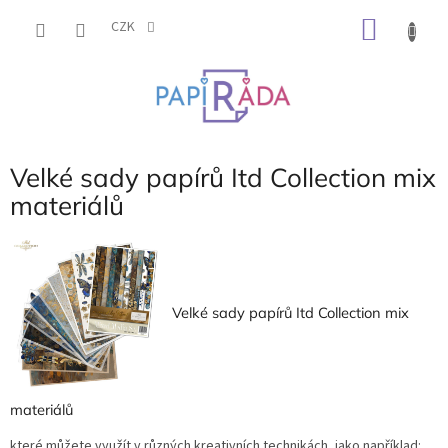
Přejít
NÁKU
na
CZK
obsah
KOŠÍK
Velké sady papírů Itd Collection mix
materiálů
Velké sady papírů Itd Collection mix
materiálů
které můžete využít v různých kreativních technikách, jako například: