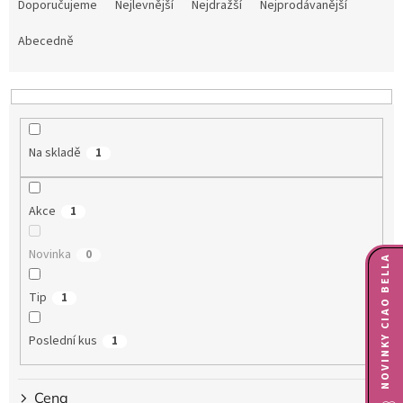
a
Doporučujeme
Nejlevnější
Nejdražší
Nejprodávanější
z
e
Abecedně
n
í
p
r
o
Na skladě
1
d
u
k
Akce
1
t
ů
Novinka
0
NOVINKY CIAO BELLA
Tip
1
Poslední kus
1
Cena