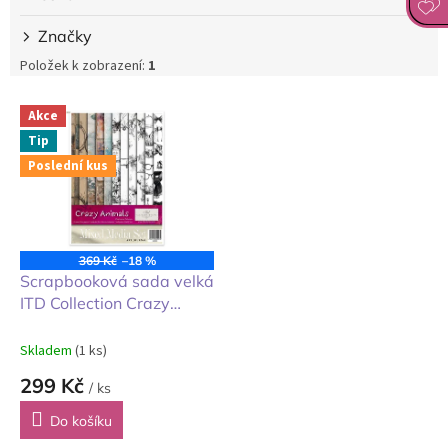
Značky
Položek k zobrazení:
1
V
Akce
ý
Tip
p
Poslední kus
i
s
p
r
o
369 Kč
–18 %
d
Scrapbooková sada velká
u
ITD Collection Crazy
k
Animals bláznivá zvířata
t
Skladem
(1 ks)
ů
299 Kč
/ ks
Do košíku