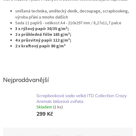
smíšená technika, umělecký deník, decoupage, scrapbooking,
výroba přání a mnoho dalších
Sada 11 papírů - velikost A4 - 210x297 mm / 8,27x11,7 palce
3 x rýžový papír 30/35 g/m²;
2 x průhledná fólie 165 g/m²;
4 x průsvitný papír 112 g/m²;
2 x kraftový papír 80 g/m²
Nejprodávanější
Scrapbooková sada velká ITD Collection Crazy
Animals bláznivá zvířata
Skladem
(1 ks)
299 Kč
Ř