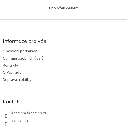
1
položek celkem
O
v
l
Z
á
á
d
p
a
a
Informace pro vás
c
t
í
Obchodní podmínky
í
p
Ochrana osobních údajů
r
v
Kontakty
k
O Papírádě
y
Doprava a platby
v
ý
p
i
Kontakt
s
u
konmes
@
konmes.cz
739531166