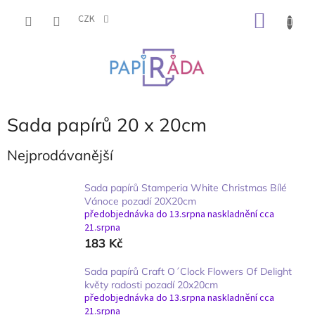
Přejít
NÁKU
na
CZK
obsah
KOŠÍK
P
Sada papírů 20 x 20cm
o
s
Nejprodávanější
t
r
Sada papírů Stamperia White Christmas Bílé
a
Vánoce pozadí 20X20cm
n
předobjednávka do 13.srpna naskladnění cca
21.srpna
n
183 Kč
í
p
Sada papírů Craft O´Clock Flowers Of Delight
a
květy radosti pozadí 20x20cm
n
předobjednávka do 13.srpna naskladnění cca
e
21.srpna