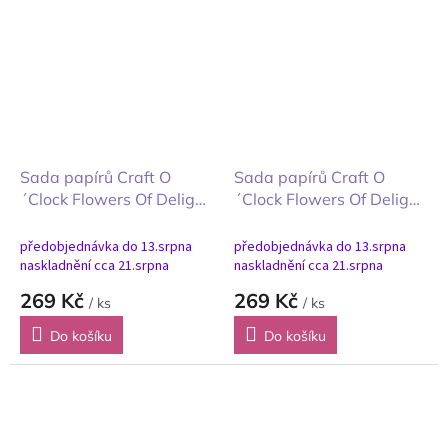
Sada papírů Craft O
Sada papírů Craft O
´Clock Flowers Of Delight
´Clock Flowers Of Delight
květy radosti velký mix
květy radosti pozadí
20x20cm
20x20cm
předobjednávka do 13.srpna
předobjednávka do 13.srpna
naskladnění cca 21.srpna
naskladnění cca 21.srpna
269 Kč
269 Kč
/ ks
/ ks
Do košíku
Do košíku