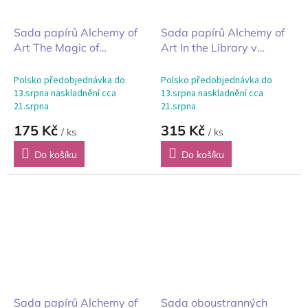
Sada papírů Alchemy of
Sada papírů Alchemy of
Art The Magic of
Art In the Library v
December kouzlo
knihovně 20x20cm 24ks
prosince 20x20cm 12ks
Polsko předobjednávka do
Polsko předobjednávka do
13.srpna naskladnění cca
13.srpna naskladnění cca
21.srpna
21.srpna
175 Kč
315 Kč
/ ks
/ ks
Do košíku
Do košíku
Sada papírů Alchemy of
Sada oboustranných