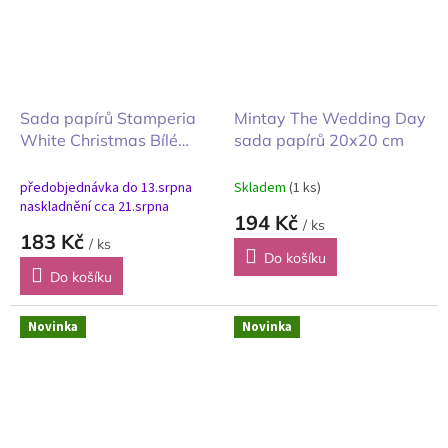
Sada papírů Stamperia
Mintay The Wedding Day
White Christmas Bílé
sada papírů 20x20 cm
Vánoce pozadí 20X20cm
předobjednávka do 13.srpna
Skladem
(1 ks)
naskladnění cca 21.srpna
194 Kč
/ ks
183 Kč
/ ks
Do košíku
Do košíku
Novinka
Novinka