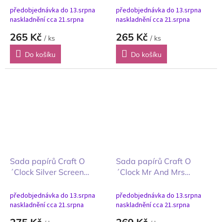
plátna velký mix
plátna pozadí 20x20cm
předobjednávka do 13.srpna
předobjednávka do 13.srpna
20x20cm
naskladnění cca 21.srpna
naskladnění cca 21.srpna
265 Kč
265 Kč
/ ks
/ ks
Do košíku
Do košíku
Sada papírů Craft O
Sada papírů Craft O
´Clock Silver Screen
´Clock Mr And Mrs
Magic Kouzlo stříbrného
Elegance velký mix
plátna 20x20cm
20x20cm
předobjednávka do 13.srpna
předobjednávka do 13.srpna
naskladnění cca 21.srpna
naskladnění cca 21.srpna