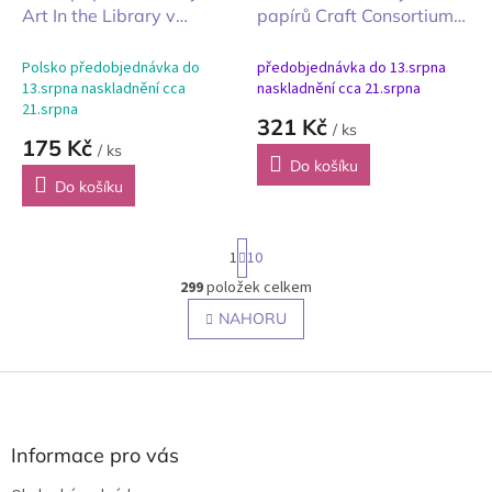
Art In the Library v
papírů Craft Consortium
knihovně 20x20cm 12ks
Gingerbread Party
20x20cm Perníková
Polsko předobjednávka do
předobjednávka do 13.srpna
oslava
13.srpna naskladnění cca
naskladnění cca 21.srpna
21.srpna
321 Kč
/ ks
175 Kč
/ ks
Do košíku
Do košíku
S
1
10
t
r
299
položek celkem
O
á
v
NAHORU
n
l
k
o
á
v
Z
d
á
a
á
n
c
p
í
í
a
Informace pro vás
p
t
r