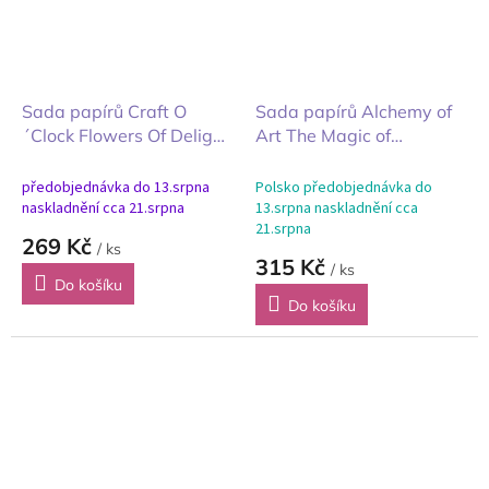
Sada papírů Craft O
Sada papírů Alchemy of
´Clock Flowers Of Delight
Art The Magic of
květy radosti 20x20cm
December kouzlo
prosince 20x20cm 24ks
předobjednávka do 13.srpna
Polsko předobjednávka do
naskladnění cca 21.srpna
13.srpna naskladnění cca
21.srpna
269 Kč
/ ks
315 Kč
/ ks
Do košíku
Do košíku