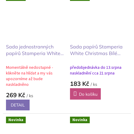
Sada jednostranných
Sada papírů Stamperia
papírů Stamperia White
White Christmas Bílé
Christmas Bílé Vánoce
Vánoce 20X20cm
maxi 20x20cm
Momentálně nedostupné -
předobjednávka do 13.srpna
klikněte na hlídat a my vás
naskladnění cca 21.srpna
upozorníme až bude
183 Kč
naskladněno
/ ks
269 Kč
Do košíku
/ ks
DETAIL
Novinka
Novinka