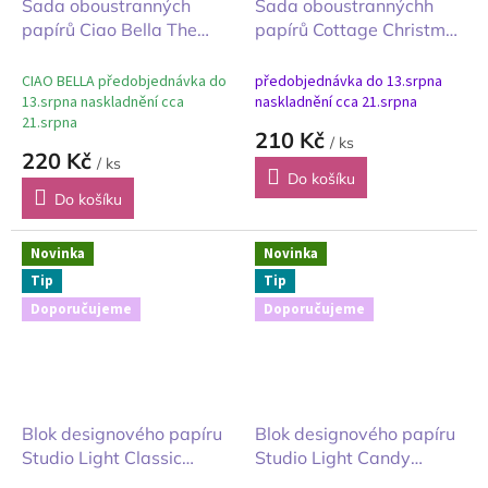
Sada oboustranných
Sada oboustrannýchh
papírů Ciao Bella The
papírů Cottage Christmas
Chocolate Factory
20x20cm Origami a
Čokoládovna 20x20cm
pozadí
CIAO BELLA předobjednávka do
předobjednávka do 13.srpna
13.srpna naskladnění cca
naskladnění cca 21.srpna
21.srpna
210 Kč
/ ks
220 Kč
/ ks
Do košíku
Do košíku
Novinka
Novinka
Tip
Tip
Doporučujeme
Doporučujeme
Blok designového papíru
Blok designového papíru
Studio Light Classic
Studio Light Candy
Christmas Klasické
Christmas Sladké Vánoce