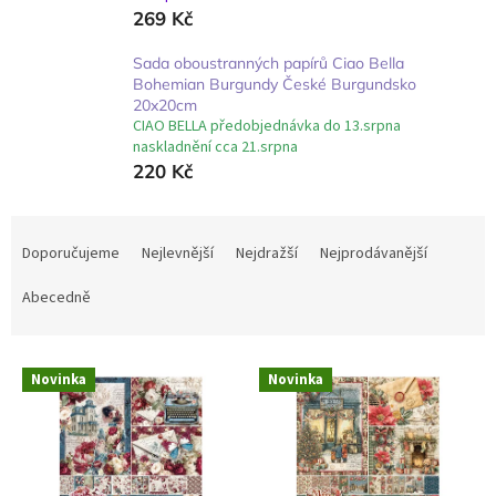
l
269 Kč
Sada oboustranných papírů Ciao Bella
Bohemian Burgundy České Burgundsko
20x20cm
CIAO BELLA předobjednávka do 13.srpna
naskladnění cca 21.srpna
220 Kč
Ř
a
Doporučujeme
Nejlevnější
Nejdražší
Nejprodávanější
z
e
Abecedně
n
í
V
p
Novinka
Novinka
ý
r
p
o
i
d
s
u
p
k