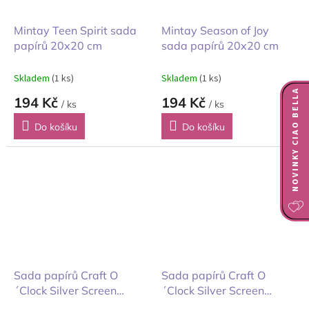
Mintay Teen Spirit sada
Mintay Season of Joy
papírů 20x20 cm
sada papírů 20x20 cm
Skladem
(1 ks)
Skladem
(1 ks)
NOVINKY CIAO BELLA
194 Kč
194 Kč
/ ks
/ ks
Do košíku
Do košíku
Sada papírů Craft O
Sada papírů Craft O
´Clock Silver Screen
´Clock Silver Screen
Magic Kouzlo stříbrného
Magic kouzlo stříbrného