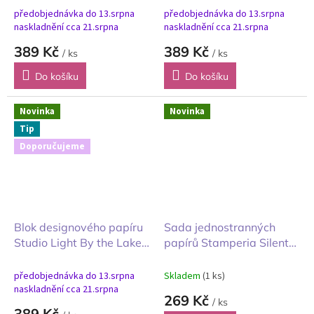
Vánoce
předobjednávka do 13.srpna
předobjednávka do 13.srpna
naskladnění cca 21.srpna
naskladnění cca 21.srpna
389 Kč
389 Kč
/ ks
/ ks
Do košíku
Do košíku
Novinka
Novinka
Tip
Doporučujeme
Blok designového papíru
Sada jednostranných
Studio Light By the Lake
papírů Stamperia Silent
U jezera zima
Night Tichá Noc maxi
20x20cm
předobjednávka do 13.srpna
Skladem
(1 ks)
naskladnění cca 21.srpna
269 Kč
/ ks
389 Kč