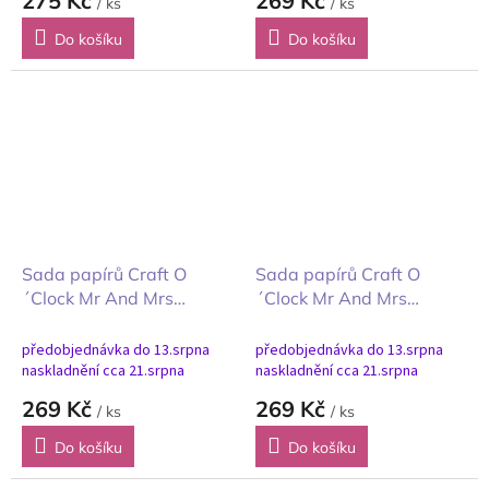
275 Kč
269 Kč
/ ks
/ ks
Do košíku
Do košíku
Sada papírů Craft O
Sada papírů Craft O
´Clock Mr And Mrs
´Clock Mr And Mrs
Elegance pozadí
Elegance 20x20cm
20x20cm
předobjednávka do 13.srpna
předobjednávka do 13.srpna
naskladnění cca 21.srpna
naskladnění cca 21.srpna
269 Kč
269 Kč
/ ks
/ ks
Do košíku
Do košíku