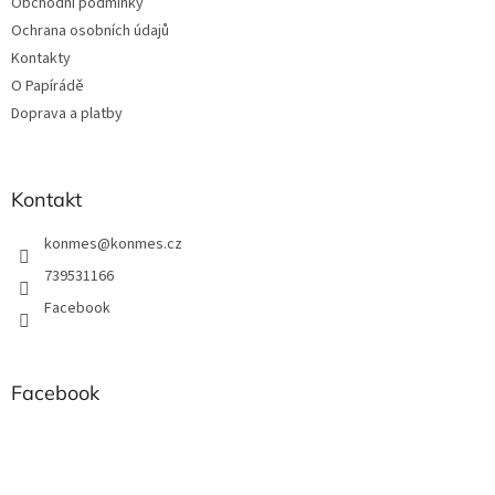
Obchodní podmínky
í
v
Ochrana osobních údajů
k
y
Kontakty
v
O Papírádě
ý
Doprava a platby
p
i
s
u
Kontakt
konmes
@
konmes.cz
739531166
Facebook
Facebook