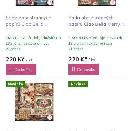
r
t
o
ů
d
Sada oboustranných
Sada oboustranných
u
papírů Ciao Bella
papírů Ciao Bella Merry &
k
Bohemian Burgundy
Bright Veselé a zářivé
t
České Burgundsko
svátky 20x20cm
CIAO BELLA předobjednávka do
CIAO BELLA předobjednávka do
ů
20x20cm
13.srpna naskladnění cca
13.srpna naskladnění cca
21.srpna
21.srpna
220 Kč
220 Kč
/ ks
/ ks
Do košíku
Do košíku
Novinka
Novinka