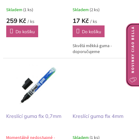
k
t
Skladem
(1 ks)
Skladem
(2 ks)
ů
259 Kč
17 Kč
/ ks
/ ks
NOVINKY CIAO BELLA
Do košíku
Do košíku
Skvělá měkká guma -
doporučujeme
Kreslící guma fix 0,7mm
Kreslící guma fix 4mm
Momentálně nedostupné -
Skladem
(1 ks)