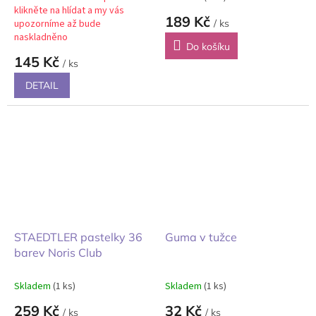
klikněte na hlídat a my vás
189 Kč
upozorníme až bude
/ ks
naskladněno
Do košíku
145 Kč
/ ks
DETAIL
STAEDTLER pastelky 36
Guma v tužce
barev Noris Club
Skladem
(1 ks)
Skladem
(1 ks)
259 Kč
32 Kč
/ ks
/ ks