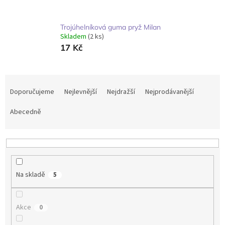
Trojúhelníková guma pryž Milan
Skladem
(2 ks)
17 Kč
Ř
a
Doporučujeme
Nejlevnější
Nejdražší
Nejprodávanější
z
e
Abecedně
n
í
p
r
o
Na skladě
5
d
u
k
Akce
0
t
ů