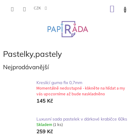
Přejít
NÁKU
na
CZK
obsah
KOŠÍK
Pastelky,pastely
Nejprodávanější
Kreslící guma fix 0,7mm
Momentálně nedostupné - klikněte na hlídat a my
vás upozorníme až bude naskladněno
145 Kč
Luxusní sada pastelek v dárkové krabičce 60ks
Skladem
(1 ks)
259 Kč