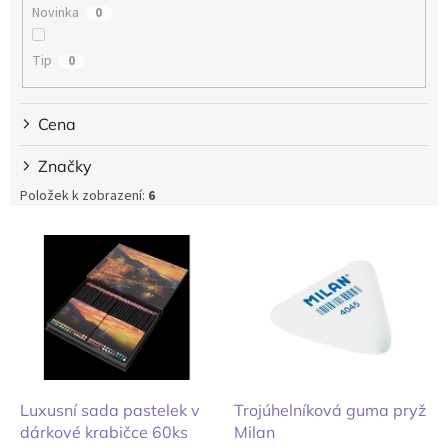
Novinka
0
Tip
0
Cena
Značky
Položek k zobrazení:
6
V
ý
p
i
s
p
r
o
d
Luxusní sada pastelek v
Trojúhelníková guma pryž
u
dárkové krabičce 60ks
Milan