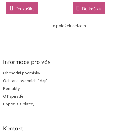
Do košíku
Do košíku
6
položek celkem
O
v
l
Z
á
á
d
p
a
a
Informace pro vás
c
t
í
Obchodní podmínky
í
p
Ochrana osobních údajů
r
v
Kontakty
k
O Papírádě
y
Doprava a platby
v
ý
p
i
Kontakt
s
u