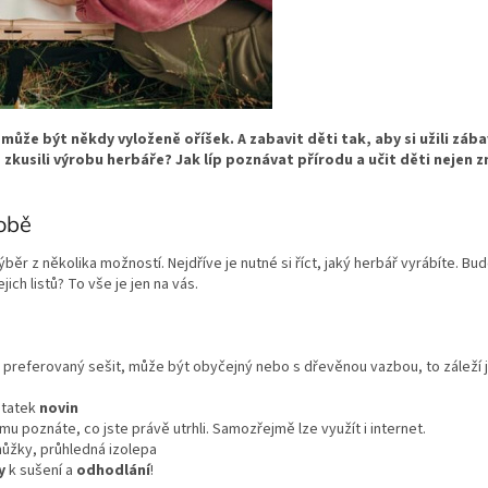
 může být někdy vyloženě oříšek. A zabavit děti tak, aby si užili záb
ste zkusili výrobu herbáře? Jak líp poznávat přírodu a učit děti nejen
robě
běr z několika možností. Nejdříve je nutné si říct, jaký herbář vyrábíte. B
jich listů? To vše je jen na vás.
i preferovaný sešit, může být obyčejný nebo s dřevěnou vazbou, to záleží je
tatek
novin
ěmu poznáte, co jste právě utrhli. Samozřejmě lze využít i internet.
nůžky, průhledná izolepa
y
k sušení a
odhodlání
!