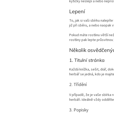
kytičky neslepí a nebo nepro
Lepení
To, jak si vaši sbírku nalepí
již při sběru, a nebo naopak v
Pokud máte rostlinu větší ne
rostliny pak lepte průsvitnou
Několik osvědčenýc
1. Titulní stránka
Každá knížka, sešit, diář, dok
herbář se jedná, kdo je majit
2. Třídění
V případě, že je vaše sbírka r
herbáři. Ideálně vždy odděl
3. Popisky