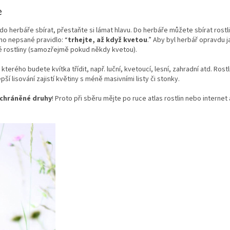
e
y do herbáře sbírat, přestaňte si lámat hlavu. Do herbáře můžete sbírat rostl
edno nepsané pravidlo: “
trhejte, až když kvetou
.” Aby byl herbář opravdu ja
lé rostliny (samozřejmě pokud někdy kvetou).
 kterého budete kvítka třídit, např. luční, kvetoucí, lesní, zahradní atd. Rost
ší lisování zajistí květiny s méně masivními listy či stonky.
 chráněné druhy
! Proto při sběru mějte po ruce atlas rostlin nebo internet