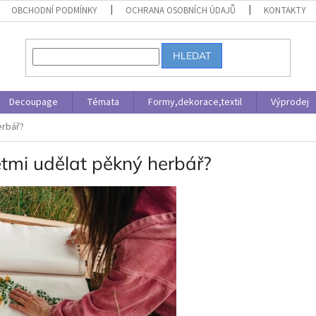
OBCHODNÍ PODMÍNKY
OCHRANA OSOBNÍCH ÚDAJŮ
KONTAKTY
HLEDAT
Decoupage
Témata
Formy,dekorace,textil
Výprodej
erbář?
dětmi udělat pěkný herbář?