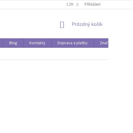
O PAPÍRÁDĚ
DOPRAVA A PLATBY
CZK
Přihlášení
NÁKUPNÍ
Prázdný košík
KOŠÍK
Blog
Kontakty
Doprava a platby
Značky