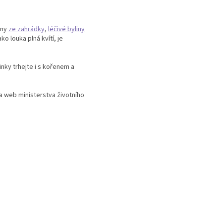
iny
ze zahrádky
,
léčivé byliny
ko louka plná kvítí, je
linky trhejte i s kořenem a
 a web ministerstva životního