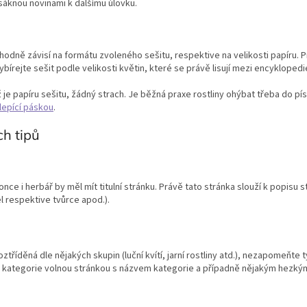
sáknou novinami k dalšímu úlovku.
te hodně závisí na formátu zvoleného sešitu, respektive na velikosti papíru. 
ybírejte sešit podle velikosti květin, které se právě lisují mezi encyklopedi
ž je papíru sešitu, žádný strach. Je běžná praxe rostliny ohýbat třeba do 
lepící páskou
.
h tipů
once i herbář by měl mít titulní stránku. Právě tato stránka slouží k popisu s
el respektive tvůrce apod.).
oztříděná dle nějakých skupin (luční kvítí, jarní rostliny atd.), nezapomeňte t
te kategorie volnou stránkou s názvem kategorie a případně nějakým hezk