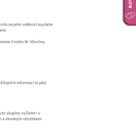
Proto na jeho velikost myslete
emi.
písmene V nebo W. Všechny
těžejních informací (o jaký
yto skupiny vyčlenit i v
ým a vhodným obrázkem.