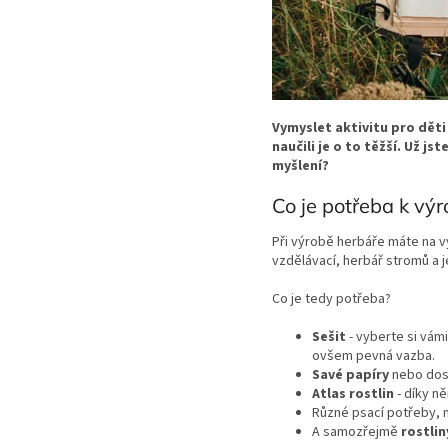
Vymyslet aktivitu pro děti
naučili je o to těžší. Už j
myšlení?
Co je potřeba k vý
Při výrobě herbáře máte na vý
vzdělávací, herbář stromů a je
Co je tedy potřeba?
Sešit
- vyberte si vám
ovšem pevná vazba.
Savé papíry
nebo dos
Atlas rostlin
- díky n
Různé psací potřeby, 
A samozřejmě
rostlin