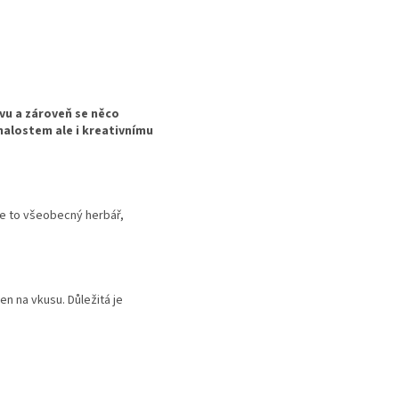
avu a zároveň se něco
 znalostem ale i kreativnímu
ude to všeobecný herbář,
n na vkusu. Důležitá je