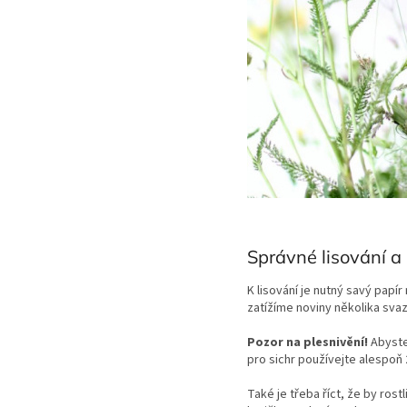
Správné lisování a
K lisování je nutný savý papí
zatížíme noviny několika sva
Pozor na plesnivění!
Abyste
pro sichr používejte alespoň 
Také je třeba říct, že by ro