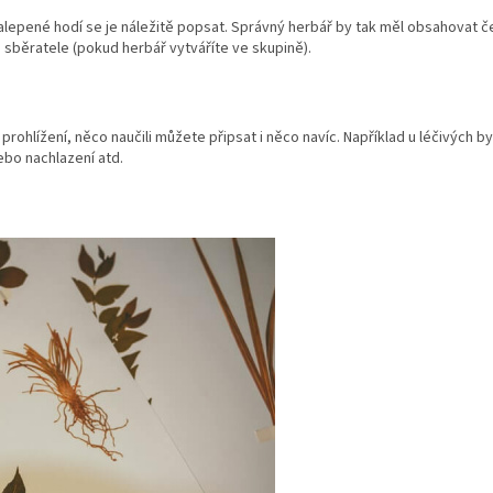
alepené hodí se je náležitě popsat. Správný herbář by tak měl obsahovat čes
 sběratele (pokud herbář vytváříte ve skupině).
i prohlížení, něco naučili můžete připsat i něco navíc. Například u léčivých by
bo nachlazení atd.