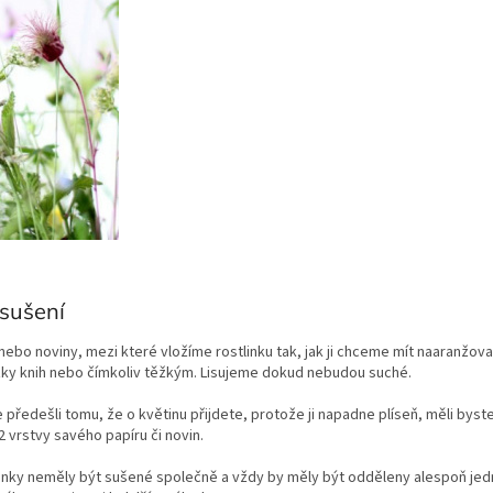
 sušení
r nebo noviny, mezi které vložíme rostlinku tak, jak ji chceme mít naaranžo
zky knih nebo čímkoliv těžkým. Lisujeme dokud nebudou suché.
 předešli tomu, že o květinu přijdete, protože ji napadne plíseň, měli byst
2 vrstvy savého papíru či novin.
stlinky neměly být sušené společně a vždy by měly být odděleny alespoň jed