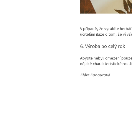
V případě, že vyrábíte herbář
učitelům iluze o tom, že ví v
6. Výroba po celý rok
Abyste nebyli omezení pouze r
nějaké charakteristické rostl
Klára Kohoutová