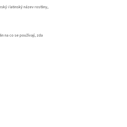
ký i latinský název rostliny,
lin na co se používají, zda