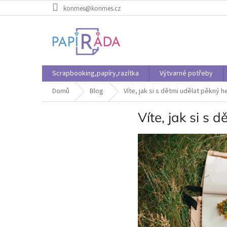
Přejít
konmes@konmes.cz
na
obsah
Scrapbooking,papíry,razítka
Výtvarné potřeby
Domů
Blog
Víte, jak si s dětmi udělat pěkný h
Víte, jak si s 