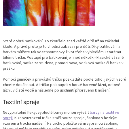
Staré dobré batikování! To zkoušelo snad každé dítě už na základní
škole. A právě proto je to vhodná zábava i pro děti. Díky batikování a
barvám můžete tak vdechnout nový život třeba vybledlému starému
bílému tričku. Postupů pro batikování je hned několik - klasické vázané
batikování, batika za studena, pomocí sava, vosková batika či batika v
prášku.
Pomocí gumiček a provázků tričko poskládáte podle toho, jakých vzorů
chcete dosáhnout. A tričko po koupeli v horké barevné lázni, octové
lázni, v čisté vodě a následně po uschnutí připraveno k nošení.
Textilní spreje
Nevypratelné fleky, vybledlé barvy mohou vyřešit
barvy na textil ve
spreji
. K znovuzrození trička stačí pouze spreje, šablona s hezkým
vzorem a trocha nadšení. Na tričko položte vámi vybranou šablonu,
kterou si můžete vyrobit z papíru, nebo vytisknout a vystřihnout, a