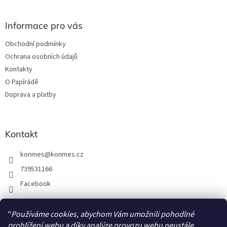
á
p
a
Informace pro vás
t
Obchodní podmínky
í
Ochrana osobních údajů
Kontakty
O Papírádě
Doprava a platby
Kontakt
konmes
@
konmes.cz
739531166
Facebook
"
Používáme cookies, abychom Vám umožnili pohodlné
Facebook
prohlížení webu a díky analýze provozu webu neustále