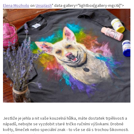
Elena Mozhvilo
on
Unsplash
" data-gallery="lightbox[gallery-mgc6i]">
Jestliže je jehla a nit vaše kouzelná hůlka, máte dostatek trpělivosti a
nápadů, nebojte se vyzdobit staré tričko ručními výšivkami. Drobné
květy, límeček nebo speciální znak - to vše se dá s trochou šikovnosti.