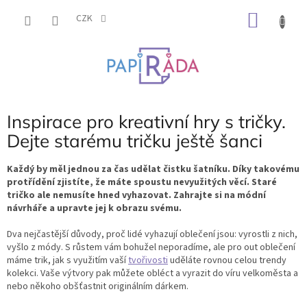
Přejít
NÁKU
na
CZK
obsah
KOŠÍK
Inspirace pro kreativní hry s tričky.
Dejte starému tričku ještě šanci
Každý by měl jednou za čas udělat čistku šatníku. Díky takovému
protřídění zjistíte, že máte spoustu nevyužitých věcí. Staré
tričko ale nemusíte hned vyhazovat. Zahrajte si na módní
návrháře a upravte jej k obrazu svému.
Dva nejčastější důvody, proč lidé vyhazují oblečení jsou: vyrostli z nich,
vyšlo z módy. S růstem vám bohužel neporadíme, ale pro out oblečení
máme trik, jak s využitím vaší
tvořivosti
uděláte rovnou celou trendy
kolekci. Vaše výtvory pak můžete obléct a vyrazit do víru velkoměsta a
nebo někoho obšťastnit originálním
dárkem
.