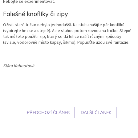
Nebojte se experimentovat.
Falešné knoflíky či zipy
Oživit staré tričko nebylo jednodušší. Na stuhu našijte pár knoflíků
(vybírejte hezké a stejné). A se stuhou potom rovnou na tričko. Stejně
tak můžete použít i zip, který se dá lehce našít různými způsoby
(svisle, vodorovně místo kapsy, šikmo). Popusťte uzdu své fantazie.
Klára Kohoutová
PŘEDCHOZÍ ČLÁNEK
DALŠÍ ČLÁNEK
Z