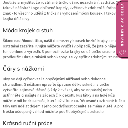
Jestliže si myslíte, že roztrhané tričko už nic nezachrání, zadržte. Co
NOVINKY CIAO BELLA
taková nášivka? Logo oblíbené kapely, květinové zdobení či fotbalový
znak - to všechno udělá z trička na vyhození módní kousek. I taková
krajka dělá divy.
Móda krajek a stuh
Šikmo nastřihnout tílko, našít do mezery kousek hezké krajky a mezi
ostatními zazáříte. Krajku můžete využít i v případě, že jste o nějaký
ten centimetr vyrostli. S pomocí hezké krajky se dá tričko snadno
prodloužit. Okraje rukávů nebo kapsy lze vylepšit ozdobnými stuhami.
Čáry s nůžkami
Divy se dají vyčarovat i s obyčejnými nůžkami nebo dokonce
struhadlem. S nůžkami upravíte špatnou délku sukně, na tričku
vytvoříte zajímavé třásně (vždy 2 svázat, aby se nepáraly) nebo
ustřihněte či našijte na zádech či k dekoltu kus látky a na holé kůži
můžete mít hezkou mašli, která oživí kde co. Děrované roztrhané tričko
taky umí udělat dojem a jeho prodyšnost oceníte zejména v létě. A pro
trošku ošoupaný vzhled můžete použít obyčejné struhadlo.
Krásná ruční práce