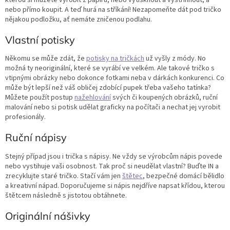
nebo přímo koupit. A teď hurá na stříkání! Nezapomeňte dát pod tričko
nějakou podložku, ať nemáte zničenou podlahu.
Vlastní potisky
Někomu se může zdát, že
potisky na tričkách
už vyšly z módy. No
možná ty neoriginální, které se vyrábí ve velkém. Ale takové tričko s
vtipnými obrázky nebo dokonce fotkami neba v dárkách konkurenci. Co
může být lepší než váš obličej zdobící pupek třeba vašeho tatínka?
Můžete použít postup
nažehlování
svých či koupených obrázků, ruční
malování nebo si potisk udělat graficky na počítači a nechat jej vyrobit
profesionály.
Ruční nápisy
Stejný případ jsou i trička s nápisy. Ne vždy se výrobcům nápis povede
nebo vystihuje vaši osobnost. Tak proč si neudělat vlastní? Buďte IN a
zrecyklujte staré tričko. Stačí vám jen
štětec
, bezpečné domácí bělidlo
a kreativní nápad. Doporučujeme si nápis nejdříve napsat křídou, kterou
štětcem následně s jistotou obtáhnete.
Originální nášivky