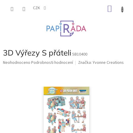
Přejít
NÁKU
na
CZK
obsah
KOŠÍK
3D Výřezy S přáteli
SB10400
Průměrné
Neohodnoceno
Podrobnosti hodnocení
Značka:
Yvonne Creations
hodnocení
produktu
je
0,0
z
5
hvězdiček.