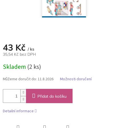
43 Kč
/ ks
35,54 Kč bez DPH
Měrná
Skladem
(2 ks)
cena:
Můžeme doručit do:
11.8.2026
Možnosti doručení
Přidat do košíku
Detailní informace