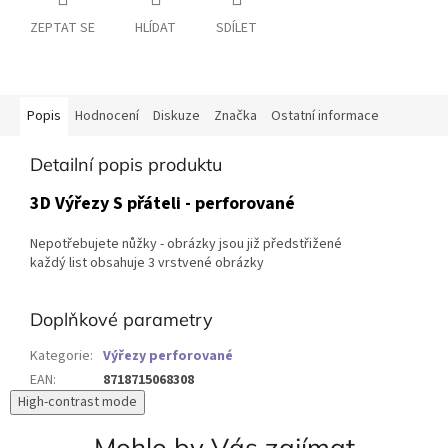
ZEPTAT SE
HLÍDAT
SDÍLET
Popis
Hodnocení
Diskuze
Značka
Ostatní informace
Detailní popis produktu
3D Výřezy S přáteli - perforované
Nepotřebujete nůžky - obrázky jsou již předstřižené
každý list obsahuje 3 vrstvené obrázky
Doplňkové parametry
Kategorie
:
Výřezy perforované
EAN
:
8718715068308
High-contrast mode
Mohlo by Vás zajímat