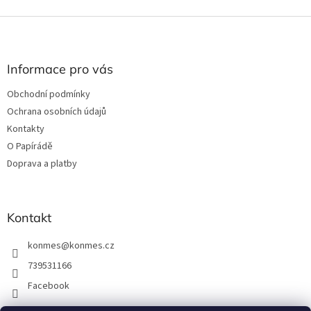
Z
á
p
a
Informace pro vás
t
Obchodní podmínky
í
Ochrana osobních údajů
Kontakty
O Papírádě
Doprava a platby
Kontakt
konmes
@
konmes.cz
739531166
Facebook