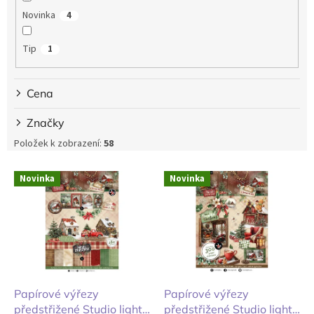
ů
Novinka
4
Tip
1
Cena
Značky
Položek k zobrazení:
58
V
Novinka
Novinka
ý
p
i
s
p
r
o
d
Papírové výřezy
Papírové výřezy
u
předstřižené Studio light
předstřižené Studio light