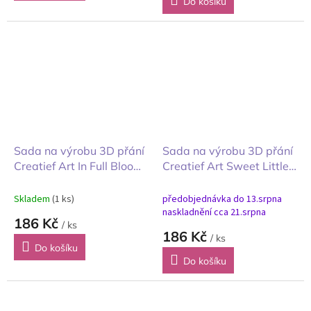
Do košíku
Sada na výrobu 3D přání
Sada na výrobu 3D přání
Creatief Art In Full Bloom
Creatief Art Sweet Little
V plném květu
Mice Roztomilé myšky
Skladem
(1 ks)
předobjednávka do 13.srpna
naskladnění cca 21.srpna
186 Kč
/ ks
186 Kč
/ ks
Do košíku
Do košíku