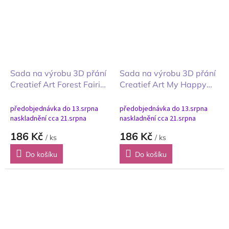
Sada na výrobu 3D přání
Sada na výrobu 3D přání
Creatief Art Forest Fairies
Creatief Art My Happy
Lesní víly
Little Garden moje
zahrádka
předobjednávka do 13.srpna
předobjednávka do 13.srpna
naskladnění cca 21.srpna
naskladnění cca 21.srpna
186 Kč
186 Kč
/ ks
/ ks
Do košíku
Do košíku