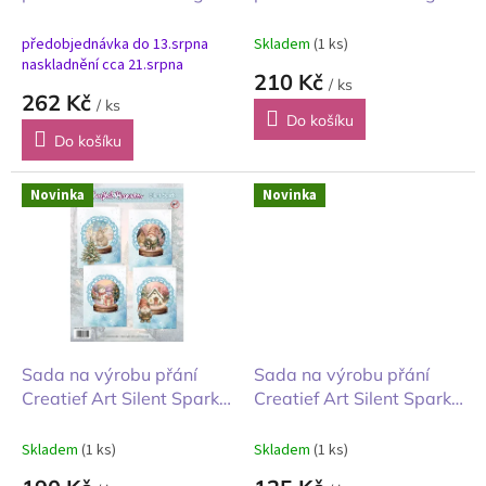
k
Cottage Christmas A4
Cottage Christmas A5
t
Pozadí
Prvky
předobjednávka do 13.srpna
Skladem
(1 ks)
ů
naskladnění cca 21.srpna
210 Kč
/ ks
262 Kč
/ ks
Do košíku
Do košíku
Novinka
Novinka
Sada na výrobu přání
Sada na výrobu přání
Creatief Art Silent Spark
Creatief Art Silent Spark
Vzpomínky A6
Tichá jiskra A6
Skladem
(1 ks)
Skladem
(1 ks)