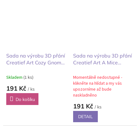
Sada na výrobu 3D přání
Sada na výrobu 3D přání
Creatief Art Cozy Gnomes
Creatief Art A Mice
veselí trpaslíci
Vacation myší dovolená
Skladem
(1 ks)
Momentálně nedostupné -
klikněte na hlídat a my vás
191 Kč
/ ks
upozorníme až bude
naskladněno
Do košíku
191 Kč
/ ks
DETAIL