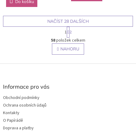
Do košíku
NAČÍST 28 DALŠÍCH
S
1
2
t
O
r
58
položek celkem
v
á
l
NAHORU
n
á
k
o
d
v
Z
a
á
c
á
n
í
p
í
p
a
Informace pro vás
r
t
v
Obchodní podmínky
í
k
Ochrana osobních údajů
y
v
Kontakty
ý
O Papírádě
p
Doprava a platby
i
s