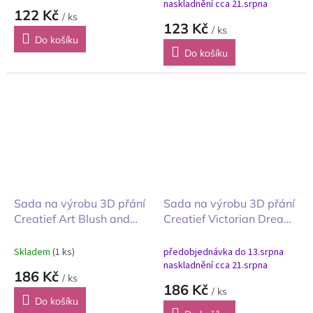
naskladnění cca 21.srpna
122 Kč
/ ks
123 Kč
/ ks
Do košíku
Do košíku
Sada na výrobu 3D přání
Sada na výrobu 3D přání
Creatief Art Blush and
Creatief Victorian Dreams
Kisses Růž a polibky
viktoriánské sny
Skladem
(1 ks)
předobjednávka do 13.srpna
naskladnění cca 21.srpna
186 Kč
/ ks
186 Kč
/ ks
Do košíku