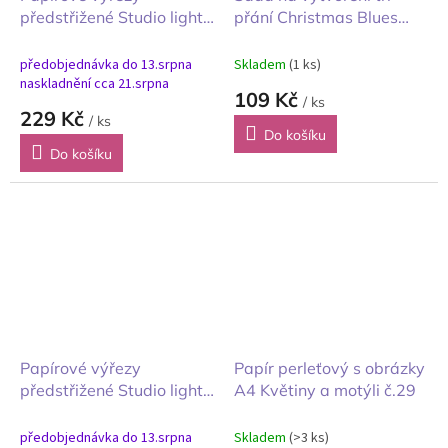
předstřižené Studio light
přání Christmas Blues
Gearhead Workshop
modré Vánoce
retro autodílna A4
předobjednávka do 13.srpna
Skladem
(1 ks)
naskladnění cca 21.srpna
109 Kč
/ ks
229 Kč
/ ks
Do košíku
Do košíku
Papírové výřezy
Papír perleťový s obrázky
předstřižené Studio light
A4 Květiny a motýli č.29
Winter Wonderland A4
předobjednávka do 13.srpna
Skladem
(>3 ks)