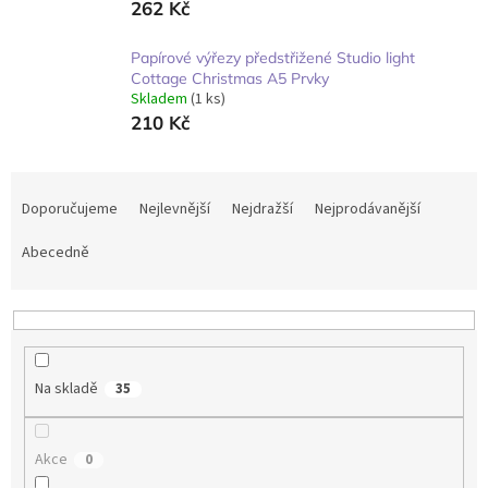
262 Kč
Papírové výřezy předstřižené Studio light
Cottage Christmas A5 Prvky
Skladem
(1 ks)
210 Kč
Ř
a
Doporučujeme
Nejlevnější
Nejdražší
Nejprodávanější
z
e
Abecedně
n
í
p
r
o
Na skladě
35
d
u
k
Akce
0
t