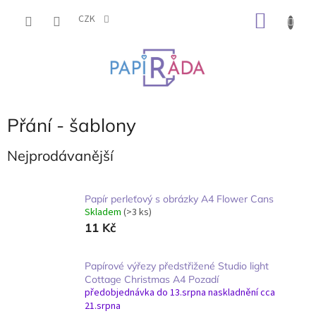
Přejít
NÁKU
na
CZK
obsah
KOŠÍK
Přání - šablony
Nejprodávanější
Papír perleťový s obrázky A4 Flower Cans
Skladem
(>3 ks)
11 Kč
Papírové výřezy předstřižené Studio light
Cottage Christmas A4 Pozadí
předobjednávka do 13.srpna naskladnění cca
21.srpna