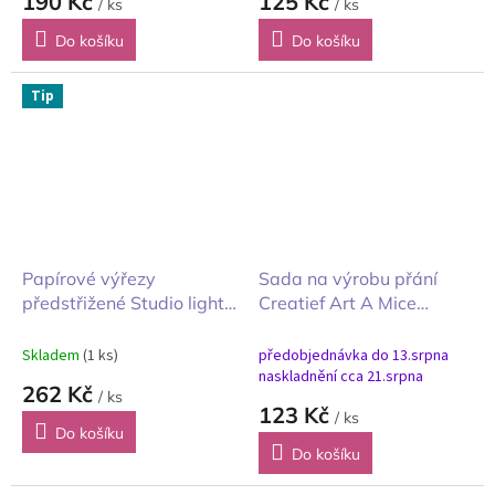
190 Kč
125 Kč
/ ks
/ ks
Do košíku
Do košíku
Tip
Papírové výřezy
Sada na výrobu přání
předstřižené Studio light
Creatief Art A Mice
Christmas Forest A4
Vacation myšáci na
dovolené A6
Skladem
(1 ks)
předobjednávka do 13.srpna
naskladnění cca 21.srpna
262 Kč
/ ks
123 Kč
/ ks
Do košíku
Do košíku