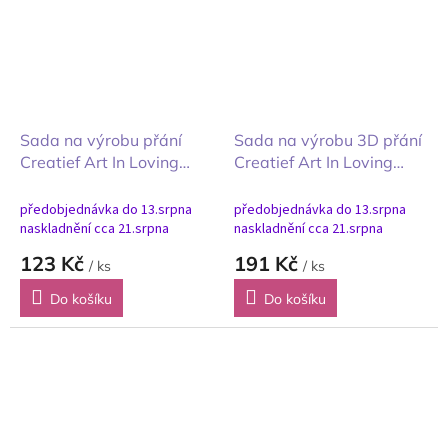
Sada na výrobu přání
Sada na výrobu 3D přání
Creatief Art In Loving
Creatief Art In Loving
Memory Vzpomínky A6
Memory S láskou
předobjednávka do 13.srpna
předobjednávka do 13.srpna
naskladnění cca 21.srpna
naskladnění cca 21.srpna
123 Kč
191 Kč
/ ks
/ ks
Do košíku
Do košíku