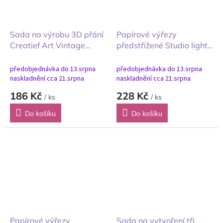
Sada na výrobu 3D přání
Papírové výřezy
Creatief Art Vintage
předstřižené Studio light
Gentlemen
BBQ Party grilovací párty
A4
předobjednávka do 13.srpna
předobjednávka do 13.srpna
naskladnění cca 21.srpna
naskladnění cca 21.srpna
186 Kč
228 Kč
/ ks
/ ks
Do košíku
Do košíku
Papírové výřezy
Sada na vytvoření tři