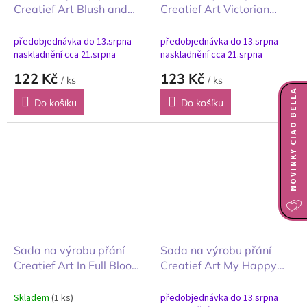
Creatief Art Blush and
Creatief Art Victorian
Kisses Růž a polibky A6
Dreams Viktoriánské sny
A6
předobjednávka do 13.srpna
předobjednávka do 13.srpna
naskladnění cca 21.srpna
naskladnění cca 21.srpna
122 Kč
123 Kč
/ ks
/ ks
NOVINKY CIAO BELLA
Do košíku
Do košíku
Sada na výrobu přání
Sada na výrobu přání
Creatief Art In Full Bloom
Creatief Art My Happy
V plném květu A6
Little Garden moje
zahrada A6
Skladem
(1 ks)
předobjednávka do 13.srpna