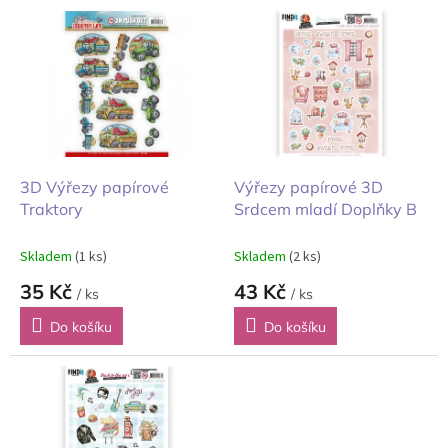
V
p
ý
r
p
o
i
d
s
u
p
k
r
t
o
ů
d
3D Výřezy papírové
Výřezy papírové 3D
u
Traktory
Srdcem mladí Doplňky B
k
t
Skladem
(1 ks)
Skladem
(2 ks)
ů
35 Kč
43 Kč
/ ks
/ ks
Do košíku
Do košíku