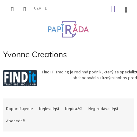
Přejít
NÁKU
na
CZK
obsah
KOŠÍK
Yvonne Creations
Find IT Trading je rodinný podnik, který se specializ
obchodování s různými hobby prod
Ř
a
Doporučujeme
Nejlevnější
Nejdražší
Nejprodávanější
z
e
Abecedně
n
í