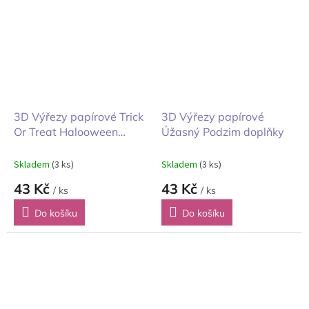
3D Výřezy papírové Trick
3D Výřezy papírové
Or Treat Halooween
Úžasný Podzim doplňky
čarodějnice
Skladem
(3 ks)
Skladem
(3 ks)
43 Kč
43 Kč
/ ks
/ ks
Do košíku
Do košíku