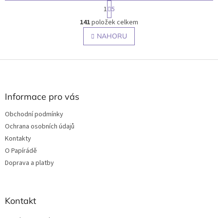
S
1
5
t
O
r
141
položek celkem
v
á
l
NAHORU
n
á
k
o
d
v
Z
a
á
c
á
n
í
p
í
p
a
Informace pro vás
r
t
v
Obchodní podmínky
í
k
Ochrana osobních údajů
y
v
Kontakty
ý
O Papírádě
p
Doprava a platby
i
s
u
Kontakt