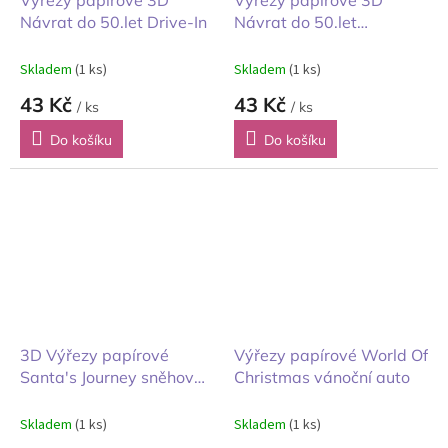
Výřezy papírové 3D
Výřezy papírové 3D
Návrat do 50.let Drive-In
Návrat do 50.let
hamburgery
Skladem
(1 ks)
Skladem
(1 ks)
43 Kč
43 Kč
/ ks
/ ks
Do košíku
Do košíku
3D Výřezy papírové
Výřezy papírové World Of
Santa's Journey sněhová
Christmas vánoční auto
koule
Skladem
(1 ks)
Skladem
(1 ks)