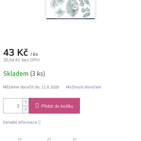
43 Kč
/ ks
35,54 Kč bez DPH
Měrná
Skladem
(3 ks)
cena:
Můžeme doručit do:
11.8.2026
Možnosti doručení
Přidat do košíku
Detailní informace