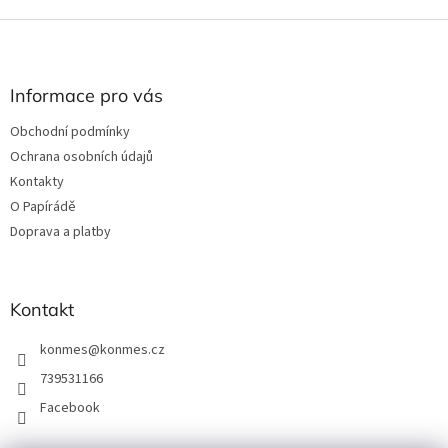
Z
á
p
a
Informace pro vás
t
Obchodní podmínky
í
Ochrana osobních údajů
Kontakty
O Papírádě
Doprava a platby
Kontakt
konmes
@
konmes.cz
739531166
Facebook