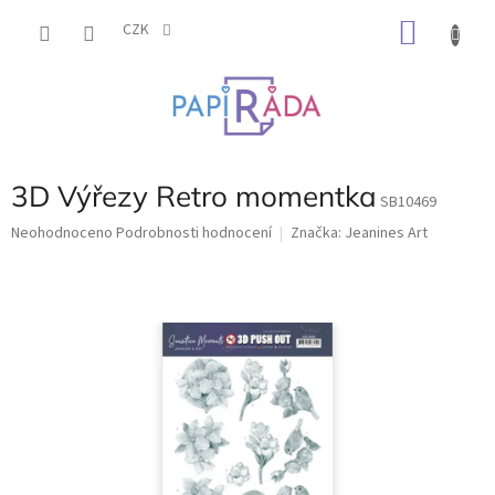
Přejít
NÁKU
na
CZK
obsah
KOŠÍK
3D Výřezy Retro momentka
SB10469
Průměrné
Neohodnoceno
Podrobnosti hodnocení
Značka:
Jeanines Art
hodnocení
produktu
je
0,0
z
5
hvězdiček.