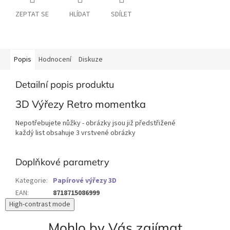
ZEPTAT SE
HLÍDAT
SDÍLET
Popis
Hodnocení
Diskuze
Detailní popis produktu
3D Výřezy Retro momentka
Nepotřebujete nůžky - obrázky jsou již předstřižené
každý list obsahuje 3 vrstvené obrázky
Doplňkové parametry
Kategorie
:
Papírové výřezy 3D
EAN
:
8718715086999
High-contrast mode
Mohlo by Vás zajímat