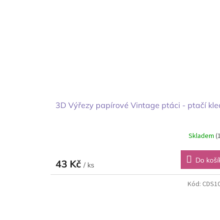
3D Výřezy papírové Vintage ptáci - ptačí kle
Skladem
(
Do koší
43 Kč
/ ks
Kód:
CDS1