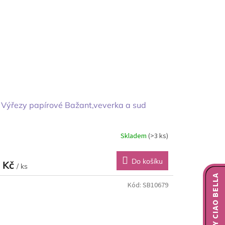
Výřezy papírové Bažant,veverka a sud
Skladem
(>3 ks)
Do košíku
 Kč
/ ks
NOVINKY CIAO BELLA
Kód:
SB10679