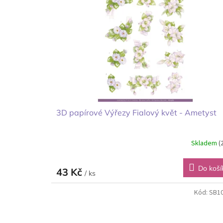
i
r
s
o
p
d
r
u
o
k
d
t
u
ů
k
t
ů
3D papírové Výřezy Fialový květ - Ametyst
Skladem
(
Do koší
43 Kč
/ ks
Kód:
SB1