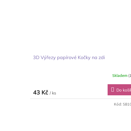
3D Výřezy papírové Kočky na zdi
Skladem
(
Do koší
43 Kč
/ ks
Kód:
SB1