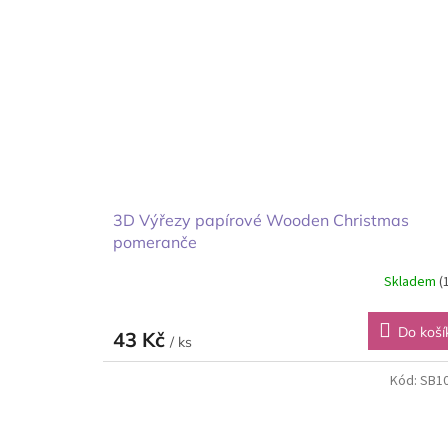
3D Výřezy papírové Wooden Christmas
pomeranče
Skladem
(
Do koší
43 Kč
/ ks
Kód:
SB1