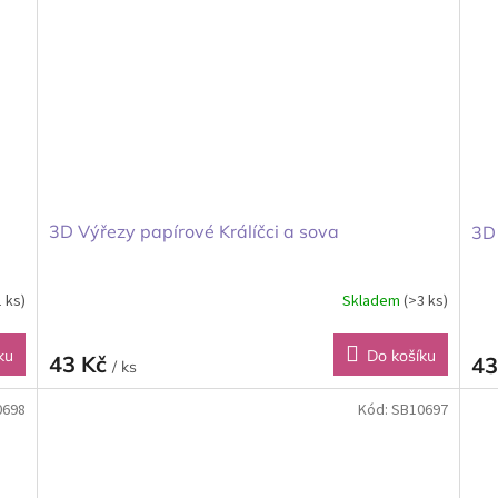
3D Výřezy papírové Králíčci a sova
3D 
1 ks)
Skladem
(>3 ks)
ku
Do košíku
43 Kč
43
/ ks
0698
Kód:
SB10697