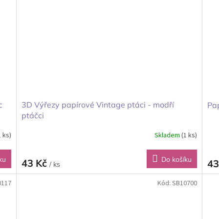
c
3D Výřezy papírové Vintage ptáci - modří
Pap
ptáčci
1 ks)
Skladem
(1 ks)
ku
Do košíku
43 Kč
43
/ ks
0117
Kód:
SB10700