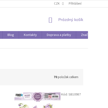
O PAPÍRÁDĚ
DOPRAVA A PLATBY
CZK
Přihlášení
NÁKUPNÍ
Prázdný košík
KOŠÍK
Blog
Kontakty
Doprava a platby
Značky
70
položek celkem
Kód:
SB10987