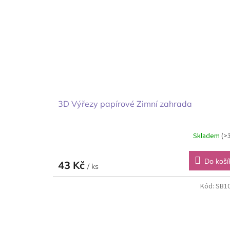
3D Výřezy papírové Zimní zahrada
Skladem
(>
Do koší
43 Kč
/ ks
Kód:
SB1