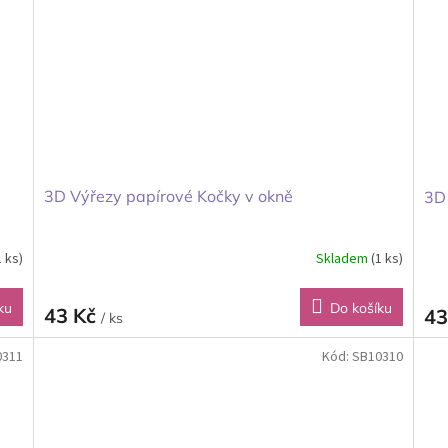
3D Výřezy papírové Kočky v okně
3D
1 ks)
Skladem
(1 ks)
ku
Do košíku
43 Kč
43
/ ks
0311
Kód:
SB10310