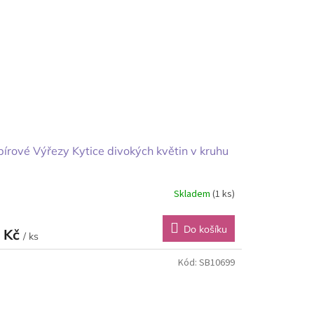
írové Výřezy Kytice divokých květin v kruhu
Skladem
(1 ks)
Do košíku
 Kč
/ ks
Kód:
SB10699