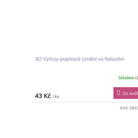
3D Výřezy papírové Umění ve fialovém
Skladem
(
Do koší
43 Kč
/ ks
Kód:
SB1