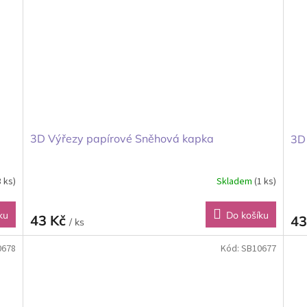
3D Výřezy papírové Sněhová kapka
3D
3 ks)
Skladem
(1 ks)
ku
Do košíku
43 Kč
43
/ ks
0678
Kód:
SB10677