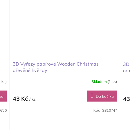
3D Výřezy papírové Wooden Christmas
3D
dřevěné hvězdy
ora
1 ks)
Skladem
(1 ks)
ku
Do košíku
43 Kč
43
/ ks
0750
Kód:
SB10747