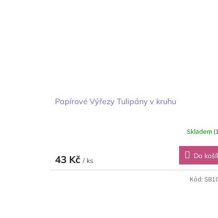
Papírové Výřezy Tulipány v kruhu
Skladem
(
Do koší
43 Kč
/ ks
Kód:
SB1