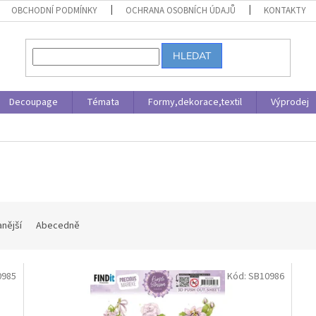
OBCHODNÍ PODMÍNKY
OCHRANA OSOBNÍCH ÚDAJŮ
KONTAKTY
HLEDAT
Decoupage
Témata
Formy,dekorace,textil
Výprodej
nější
Abecedně
0985
Kód:
SB10986