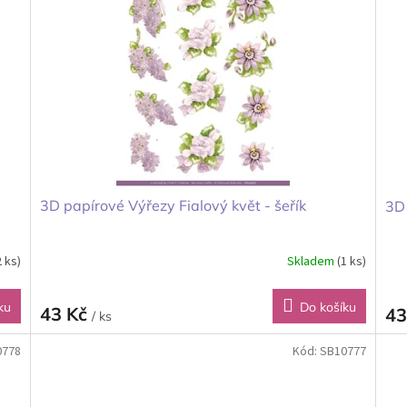
3D papírové Výřezy Fialový květ - šeřík
3D 
2 ks)
Skladem
(1 ks)
ku
Do košíku
43 Kč
43
/ ks
0778
Kód:
SB10777