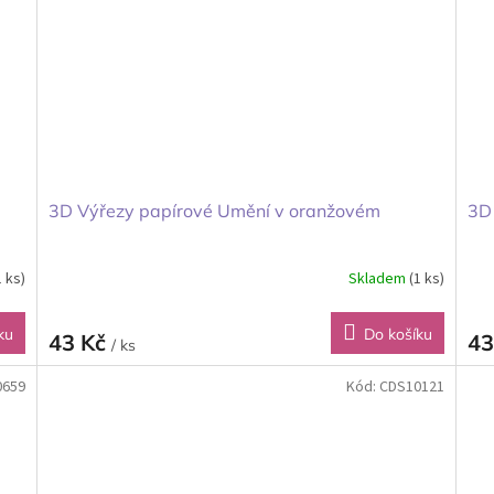
3D Výřezy papírové Umění v oranžovém
3D
1 ks)
Skladem
(1 ks)
ku
Do košíku
43 Kč
43
/ ks
0659
Kód:
CDS10121