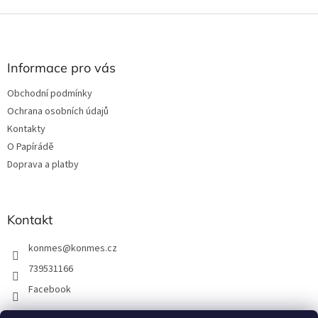
Z
á
p
a
Informace pro vás
t
Obchodní podmínky
í
Ochrana osobních údajů
Kontakty
O Papírádě
Doprava a platby
Kontakt
konmes
@
konmes.cz
739531166
Facebook