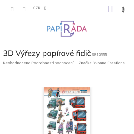
Přejít
NÁKU
na
CZK
obsah
KOŠÍK
3D Výřezy papírové řidič
SB10555
Průměrné
Neohodnoceno
Podrobnosti hodnocení
Značka:
Yvonne Creations
hodnocení
produktu
je
0,0
z
5
hvězdiček.