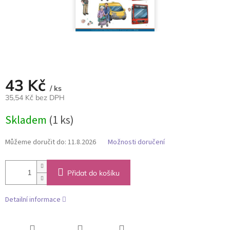
43 Kč
/ ks
35,54 Kč bez DPH
Měrná
Skladem
(1 ks)
cena:
Můžeme doručit do:
11.8.2026
Možnosti doručení
Přidat do košíku
Detailní informace