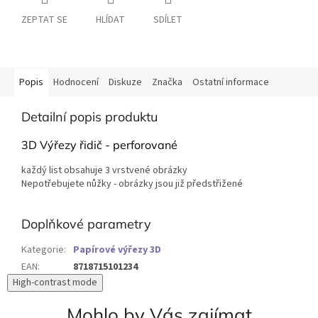
ZEPTAT SE
HLÍDAT
SDÍLET
Popis
Hodnocení
Diskuze
Značka
Ostatní informace
Detailní popis produktu
3D Výřezy řidič
- perforované
každý list obsahuje 3 vrstvené obrázky
Nepotřebujete nůžky - obrázky jsou již předstřižené
Doplňkové parametry
Kategorie
:
Papírové výřezy 3D
EAN
:
8718715101234
High-contrast mode
Mohlo by Vás zajímat