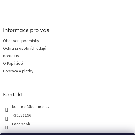
Z
á
p
a
Informace pro vás
t
Obchodní podmínky
í
Ochrana osobních údajů
Kontakty
O Papírádě
Doprava a platby
Kontakt
konmes
@
konmes.cz
739531166
Facebook