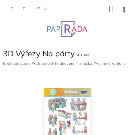
Přejít
NÁKU
na
CZK
obsah
KOŠÍK
3D Výřezy Na párty
SB10401
Průměrné
Neohodnoceno
Podrobnosti hodnocení
Značka:
Yvonne Creations
hodnocení
produktu
je
0,0
z
5
hvězdiček.