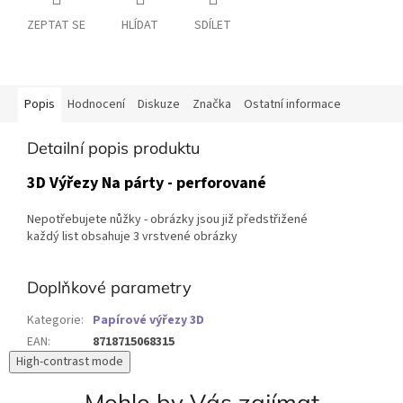
ZEPTAT SE
HLÍDAT
SDÍLET
Popis
Hodnocení
Diskuze
Značka
Ostatní informace
Detailní popis produktu
3D Výřezy Na párty - perforované
Nepotřebujete nůžky - obrázky jsou již předstřižené
každý list obsahuje 3 vrstvené obrázky
Doplňkové parametry
Kategorie
:
Papírové výřezy 3D
EAN
:
8718715068315
High-contrast mode
Mohlo by Vás zajímat