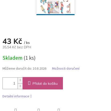
43 Kč
/ ks
35,54 Kč bez DPH
Měrná
Skladem
(1 ks)
cena:
Můžeme doručit do:
10.8.2026
Možnosti doručení
Přidat do košíku
Detailní informace