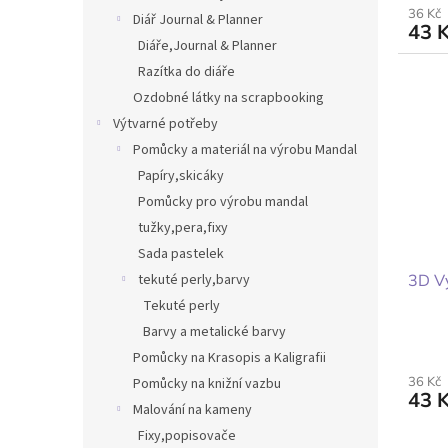
36 Kč
Diář Journal & Planner
43 
Diáře,Journal & Planner
Razítka do diáře
Ozdobné látky na scrapbooking
Výtvarné potřeby
Pomůcky a materiál na výrobu Mandal
Papíry,skicáky
Pomůcky pro výrobu mandal
tužky,pera,fixy
Sada pastelek
3D V
tekuté perly,barvy
Tekuté perly
Barvy a metalické barvy
Pomůcky na Krasopis a Kaligrafii
36 Kč
Pomůcky na knižní vazbu
43 
Malování na kameny
Fixy,popisovače