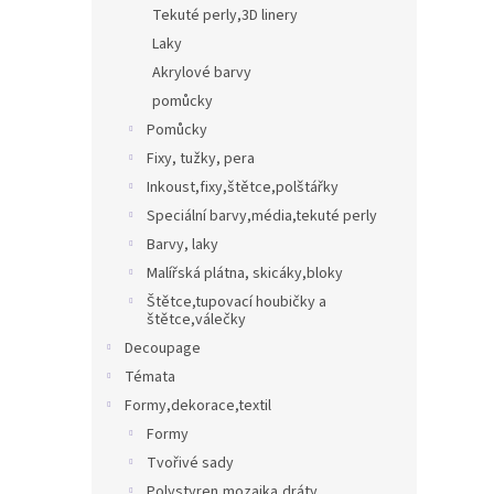
Tekuté perly,3D linery
Laky
Akrylové barvy
pomůcky
Pomůcky
Fixy, tužky, pera
Inkoust,fixy,štětce,polštářky
Speciální barvy,média,tekuté perly
Barvy, laky
Malířská plátna, skicáky,bloky
Štětce,tupovací houbičky a
štětce,válečky
Decoupage
Témata
Formy,dekorace,textil
Formy
Tvořivé sady
Polystyren,mozaika,dráty