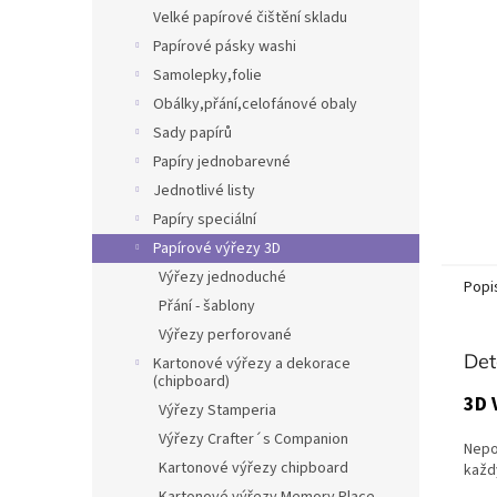
n
Velké papírové čištění skladu
e
Papírové pásky washi
l
Samolepky,folie
Obálky,přání,celofánové obaly
Sady papírů
Papíry jednobarevné
Jednotlivé listy
Papíry speciální
Papírové výřezy 3D
Výřezy jednoduché
Popi
Přání - šablony
Výřezy perforované
Det
Kartonové výřezy a dekorace
(chipboard)
3D 
Výřezy Stamperia
Výřezy Crafter´s Companion
Nepo
Kartonové výřezy chipboard
každ