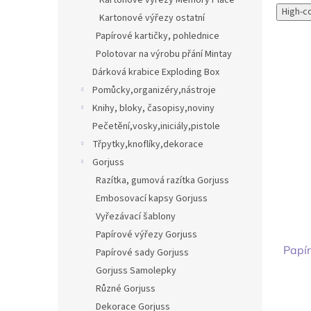
Kartonové výřezy Memory Place
High-c
Kartonové výřezy ostatní
Papírové kartičky, pohlednice
Polotovar na výrobu přání Mintay
Dárková krabice Exploding Box
Pomůcky,organizéry,nástroje
Knihy, bloky, časopisy,noviny
Pečetění,vosky,iniciály,pistole
Třpytky,knoflíky,dekorace
Gorjuss
Razítka, gumová razítka Gorjuss
Embosovací kapsy Gorjuss
Vyřezávací šablony
Papírové výřezy Gorjuss
Papír
Papírové sady Gorjuss
Gorjuss Samolepky
Různé Gorjuss
Dekorace Gorjuss