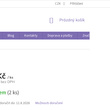
O PAPÍRÁDĚ
DOPRAVA A PLATBY
CZK
Přihlášení
NÁKUPNÍ
Prázdný košík
KOŠÍK
Blog
Kontakty
Doprava a platby
Značky
Kč
/ ks
č bez DPH
dem
(2 ks)
oručit do:
11.8.2026
Možnosti doručení