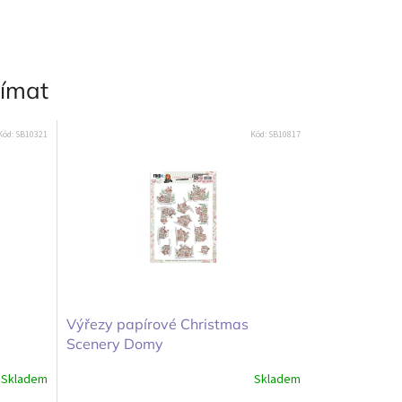
jímat
Kód:
SB10321
Kód:
SB10817
Výřezy papírové Christmas
Scenery Domy
Skladem
Skladem