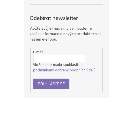
Odebírat newsletter
Vložte svůj e-mail a my vám budeme
zasílat informace o nových produktech na
našem e-shopu.
E-mail
Vložením e-mailu souhlasíte s
podmínkami ochrany osobních údajů
PŘIHLÁSIT SE
Z
á
p
a
t