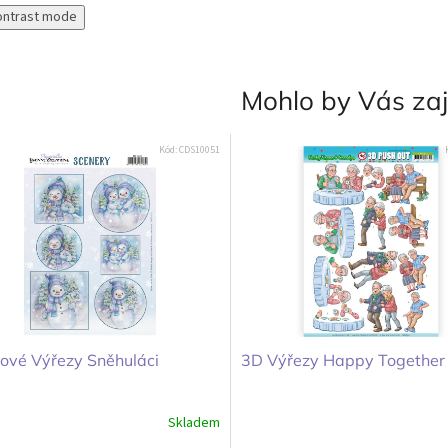
ontrast mode
Mohlo by Vás za
Kód:
CDS10051
ové Výřezy Sněhuláci
3D Výřezy Happy Together
Skladem