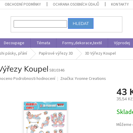
OBCHODNÍ PODMÍNKY
OCHRANA OSOBNÍCH ÚDAJŮ
KONTAKTY
HLEDAT
Decoupage
Témata
Formy,dekorace,textil
Výprodej
shi pásky, přání
Papírové výřezy 3D
3D Výřezy Koupel
Výřezy Koupel
SB10346
né
noceno
Podrobnosti hodnocení
Značka:
Yvonne Creations
ní
43 
u
35,54 K
Měrná
Skla
cena:
ek.
Můžeme d