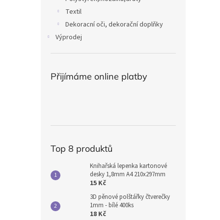
Textil
Dekoracní oči, dekorační doplňky
Výprodej
Přijímáme online platby
Top 8 produktů
Knihařská lepenka kartonové
desky 1,8mm A4 210x297mm
15 Kč
3D pěnové polštářky čtverečky
1mm - bílé 400ks
18 Kč