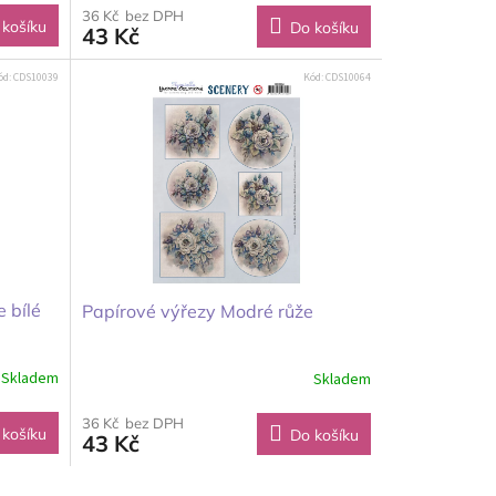
36 Kč bez DPH
 košíku
Do košíku
43 Kč
ód:
CDS10039
Kód:
CDS10064
 bílé
Papírové výřezy Modré růže
Skladem
Skladem
36 Kč bez DPH
 košíku
Do košíku
43 Kč