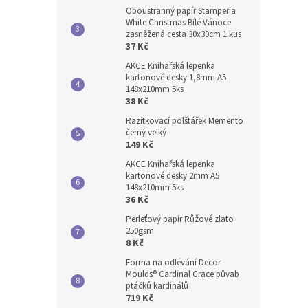
Oboustranný papír Stamperia
White Christmas Bílé Vánoce
zasněžená cesta 30x30cm 1 kus
37 Kč
AKCE Knihařská lepenka
kartonové desky 1,8mm A5
148x210mm 5ks
38 Kč
Razítkovací polštářek Memento
černý velký
149 Kč
AKCE Knihařská lepenka
kartonové desky 2mm A5
148x210mm 5ks
36 Kč
Perleťový papír Růžové zlato
250gsm
8 Kč
Forma na odlévání Decor
Moulds® Cardinal Grace půvab
ptáčků kardinálů
719 Kč