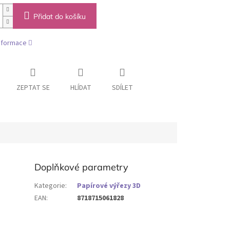
Přidat do košíku
informace
ZEPTAT SE
HLÍDAT
SDÍLET
Doplňkové parametry
Kategorie
:
Papírové výřezy 3D
EAN
:
8718715061828