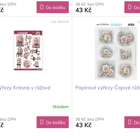
 bez DPH
36 Kč bez DPH
Do košíku
Do
Kč
43 Kč
Kód:
SB10209
K
ýřezy Krásná v růžové
Papírové výřezy Čajové růže
Skladem
 bez DPH
36 Kč bez DPH
Do košíku
Do
Kč
43 Kč