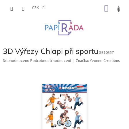
Přejít
NÁKU
na
CZK
obsah
KOŠÍK
3D Výřezy Chlapi při sportu
SB10357
Průměrné
Neohodnoceno
Podrobnosti hodnocení
Značka:
Yvonne Creations
hodnocení
produktu
je
0,0
z
5
hvězdiček.