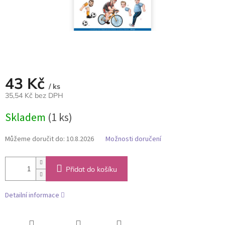
43 Kč
/ ks
35,54 Kč bez DPH
Měrná
Skladem
(1 ks)
cena:
Můžeme doručit do:
10.8.2026
Možnosti doručení
Přidat do košíku
Detailní informace