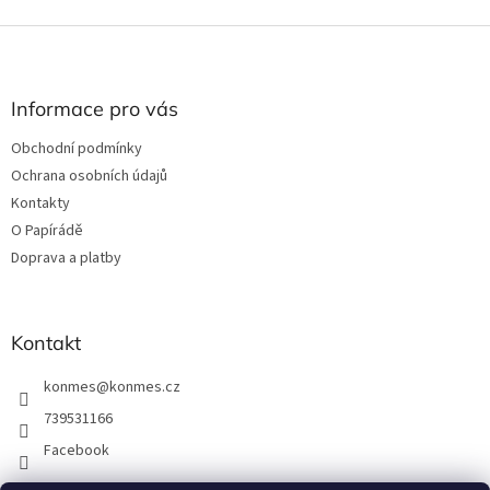
Z
á
p
a
Informace pro vás
t
Obchodní podmínky
í
Ochrana osobních údajů
Kontakty
O Papírádě
Doprava a platby
Kontakt
konmes
@
konmes.cz
739531166
Facebook