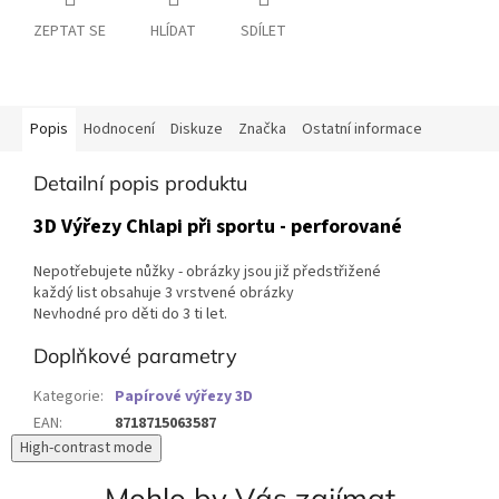
ZEPTAT SE
HLÍDAT
SDÍLET
Popis
Hodnocení
Diskuze
Značka
Ostatní informace
Detailní popis produktu
3D Výřezy Chlapi při sportu - perforované
Nepotřebujete nůžky - obrázky jsou již předstřižené
každý list obsahuje 3 vrstvené obrázky
Nevhodné pro děti do 3 ti let.
Doplňkové parametry
Kategorie
:
Papírové výřezy 3D
EAN
:
8718715063587
High-contrast mode
Mohlo by Vás zajímat