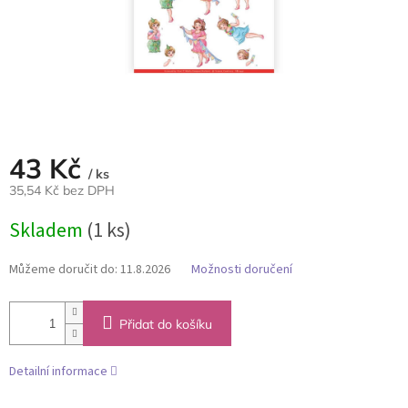
43 Kč
/ ks
35,54 Kč bez DPH
Měrná
Skladem
(1 ks)
cena:
Můžeme doručit do:
11.8.2026
Možnosti doručení
Přidat do košíku
Detailní informace