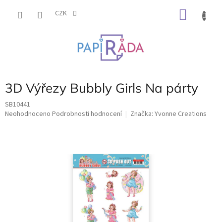
Přejít
NÁKU
na
CZK
obsah
KOŠÍK
3D Výřezy Bubbly Girls Na párty
SB10441
Průměrné
Neohodnoceno
Podrobnosti hodnocení
Značka:
Yvonne Creations
hodnocení
produktu
je
0,0
z
5
hvězdiček.