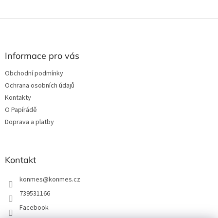
Z
á
p
a
Informace pro vás
t
Obchodní podmínky
í
Ochrana osobních údajů
Kontakty
O Papírádě
Doprava a platby
Kontakt
konmes
@
konmes.cz
739531166
Facebook