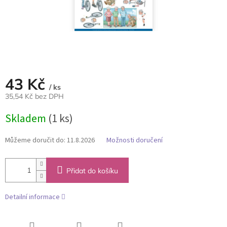
43 Kč
/ ks
35,54 Kč bez DPH
Měrná
Skladem
(1 ks)
cena:
Můžeme doručit do:
11.8.2026
Možnosti doručení
Přidat do košíku
Detailní informace