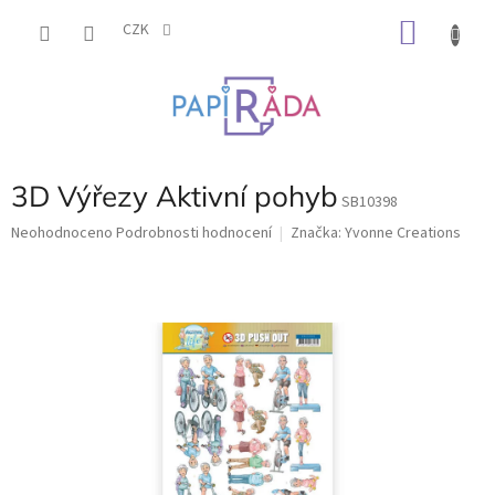
Přejít
NÁKU
na
CZK
obsah
KOŠÍK
3D Výřezy Aktivní pohyb
SB10398
Průměrné
Neohodnoceno
Podrobnosti hodnocení
Značka:
Yvonne Creations
hodnocení
produktu
je
0,0
z
5
hvězdiček.