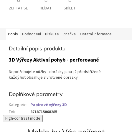
ZEPTAT SE
HLÍDAT
SDÍLET
Popis
Hodnocení
Diskuze
Značka
Ostatní informace
Detailní popis produktu
3D Výřezy Aktivní pohyb - perforované
Nepotřebujete nůžky - obrázky jsou již předstřižené
každý list obsahuje 3 vrstvené obrázky
Doplňkové parametry
Kategorie
:
Papírové výřezy 3D
EAN
:
8718715068285
High-contrast mode
Mohlo by Vás zajímat