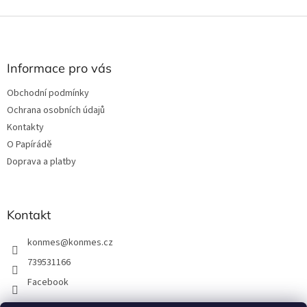
Z
á
p
a
Informace pro vás
t
Obchodní podmínky
í
Ochrana osobních údajů
Kontakty
O Papírádě
Doprava a platby
Kontakt
konmes
@
konmes.cz
739531166
Facebook