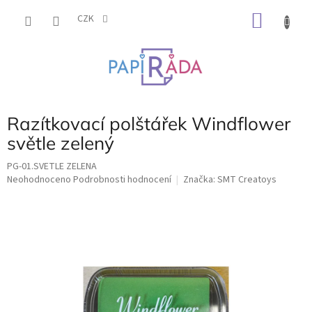
Přejít
NÁKU
na
CZK
obsah
KOŠÍK
Razítkovací polštářek Windflower
světle zelený
PG-01.SVETLE ZELENA
Průměrné
Neohodnoceno
Podrobnosti hodnocení
Značka:
SMT Creatoys
hodnocení
produktu
je
0,0
z
5
hvězdiček.