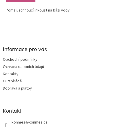
Pomaluschnoucí inkoust na bázi vody.
Z
á
p
a
Informace pro vás
t
Obchodní podmínky
í
Ochrana osobních údajů
Kontakty
O Papírádě
Doprava a platby
Kontakt
konmes
@
konmes.cz