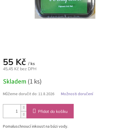
55 Kč
/ ks
45,45 Kč bez DPH
Měrná
Skladem
(1 ks)
cena:
Můžeme doručit do:
11.8.2026
Možnosti doručení
Přidat do košíku
Pomaluschnoucí inkoust na bázi vody.