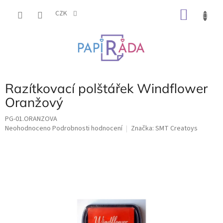
Přejít
NÁKU
na
CZK
obsah
KOŠÍK
Razítkovací polštářek Windflower
Oranžový
PG-01.ORANZOVA
Průměrné
Neohodnoceno
Podrobnosti hodnocení
Značka:
SMT Creatoys
hodnocení
produktu
je
0,0
z
5
hvězdiček.