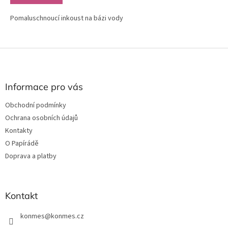
Pomaluschnoucí inkoust na bázi vody
Z
á
p
a
Informace pro vás
t
Obchodní podmínky
í
Ochrana osobních údajů
Kontakty
O Papírádě
Doprava a platby
Kontakt
konmes
@
konmes.cz