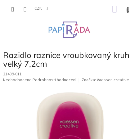
Přejít
NÁKU
na
CZK
obsah
KOŠÍK
Razidlo raznice vroubkovaný kruh
velký 7,2cm
21439-011
Průměrné
Neohodnoceno
Podrobnosti hodnocení
Značka:
Vaessen creative
hodnocení
produktu
je
0,0
z
5
hvězdiček.