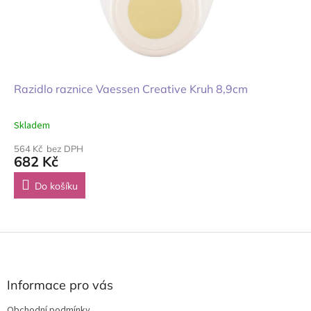
Razidlo raznice Vaessen Creative Kruh 8,9cm
Skladem
564 Kč bez DPH
682 Kč
Do košíku
Z
á
p
a
Informace pro vás
t
Obchodní podmínky