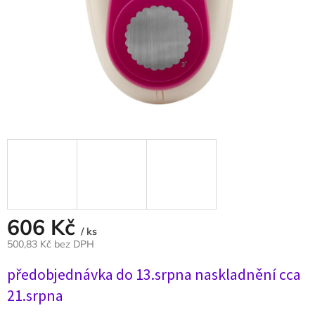
606 Kč
/ ks
500,83 Kč bez DPH
Měrná
předobjednávka do 13.srpna naskladnění cca
cena:
21.srpna