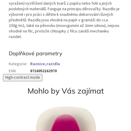
vyražení/vystřižení daných tvarů z papíru nebo folií a jiných
podobných materiálů. Funguje na principu děrovačky. Razidlo je
výborné i pro práci s dětmi k snadnému dekorování různých
předmětů. Razidla jsou vhodná na papír v gramáži do cca
230g/m2, také na pěnovku (moosgummi až 2mm silnou), nejsou
vhodné na filc, protože chloupky z filcu zanáší mechaniku
razidel.
Doplňkové parametry
Kategorie
:
Raznice,razidla
EAN
:
8716052162970
High-contrast mode
Mohlo by Vás zajímat