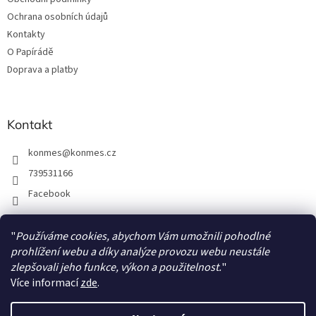
í
Ochrana osobních údajů
Kontakty
O Papírádě
Doprava a platby
Kontakt
konmes
@
konmes.cz
739531166
Facebook
"
Používáme cookies, abychom Vám umožnili pohodlné
Facebook
prohlížení webu a díky analýze provozu webu neustále
zlepšovali jeho funkce, výkon a použitelnost.
"
Více informací
zde
.