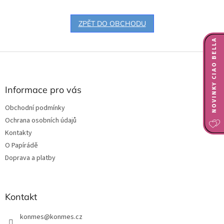
ZPĚT DO OBCHODU
NOVINKY CIAO BELLA
Z
á
p
a
Informace pro vás
t
Obchodní podmínky
í
Ochrana osobních údajů
Kontakty
O Papírádě
Doprava a platby
Kontakt
konmes
@
konmes.cz