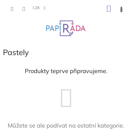
Přejít
NÁKU
na
CZK
obsah
KOŠÍK
Pastely
Produkty teprve připravujeme.
Můžete se ale podívat na ostatní kategorie.