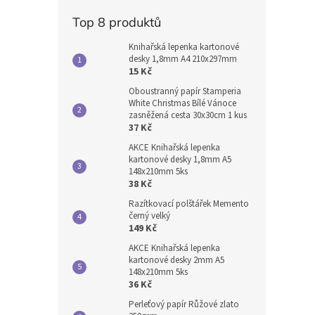
Top 8 produktů
Knihařská lepenka kartonové
desky 1,8mm A4 210x297mm
15 Kč
Oboustranný papír Stamperia
White Christmas Bílé Vánoce
zasněžená cesta 30x30cm 1 kus
37 Kč
AKCE Knihařská lepenka
kartonové desky 1,8mm A5
148x210mm 5ks
38 Kč
Razítkovací polštářek Memento
černý velký
149 Kč
AKCE Knihařská lepenka
kartonové desky 2mm A5
148x210mm 5ks
36 Kč
Perleťový papír Růžové zlato