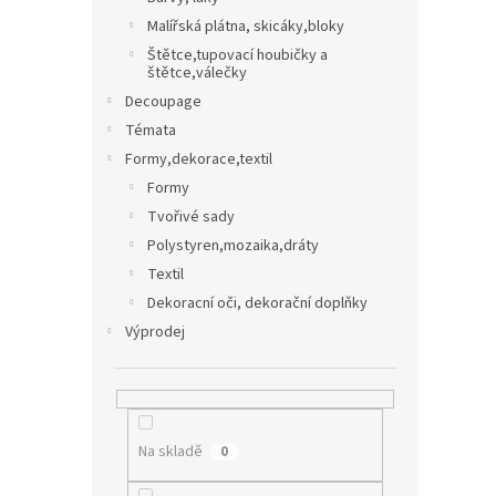
Malířská plátna, skicáky,bloky
Štětce,tupovací houbičky a
štětce,válečky
Decoupage
Témata
Formy,dekorace,textil
Formy
Tvořivé sady
Polystyren,mozaika,dráty
Textil
Dekoracní oči, dekorační doplňky
Výprodej
Na skladě
0