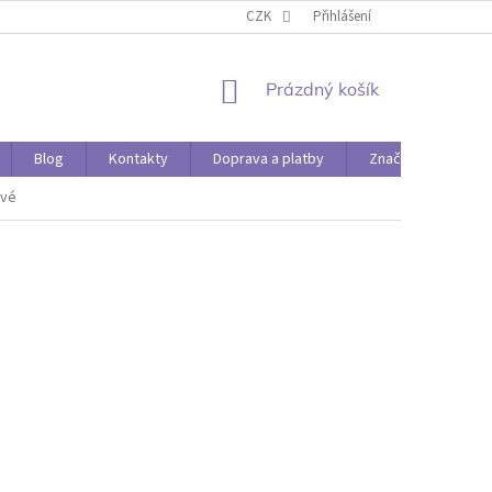
O PAPÍRÁDĚ
DOPRAVA A PLATBY
CZK
Přihlášení
NÁKUPNÍ
Prázdný košík
KOŠÍK
Blog
Kontakty
Doprava a platby
Značky
ové