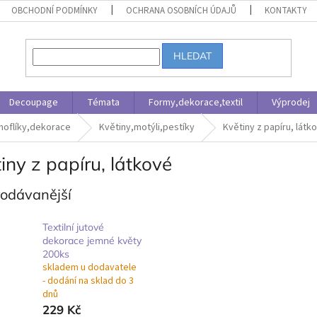
OBCHODNÍ PODMÍNKY
OCHRANA OSOBNÍCH ÚDAJŮ
KONTAKTY
HLEDAT
Decoupage
Témata
Formy,dekorace,textil
Výprodej
noflíky,dekorace
Květiny,motýli,pestíky
Květiny z papíru, látk
iny z papíru, látkové
rodávanější
Textilní jutové
dekorace jemné květy
200ks
skladem u dodavatele
- dodání na sklad do 3
dnů
229 Kč