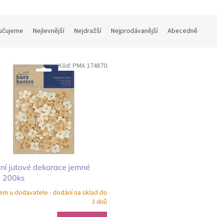
učujeme
Nejlevnější
Nejdražší
Nejprodávanější
Abecedně
Kód:
PMA 174870
lní jutové dekorace jemné
y 200ks
em u dodavatele - dodání na sklad do
3 dnů