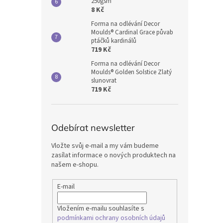
250gsm
8 Kč
Forma na odlévání Decor
Moulds® Cardinal Grace půvab
ptáčků kardinálů
719 Kč
Forma na odlévání Decor
Moulds® Golden Solstice Zlatý
slunovrat
719 Kč
Odebírat newsletter
Vložte svůj e-mail a my vám budeme
zasílat informace o nových produktech na
našem e-shopu.
E-mail
Vložením e-mailu souhlasíte s
podmínkami ochrany osobních údajů