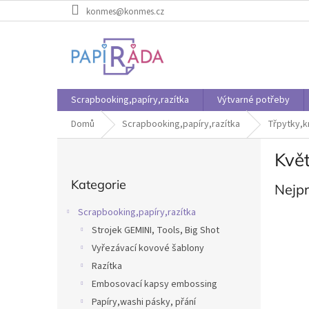
Přejít
konmes@konmes.cz
na
obsah
Scrapbooking,papíry,razítka
Výtvarné potřeby
Domů
Scrapbooking,papíry,razítka
Třpytky,k
P
Květ
o
Přeskočit
s
Kategorie
kategorie
Nejp
t
r
Scrapbooking,papíry,razítka
a
Strojek GEMINI, Tools, Big Shot
n
Vyřezávací kovové šablony
n
í
Razítka
p
Embosovací kapsy embossing
a
Papíry,washi pásky, přání