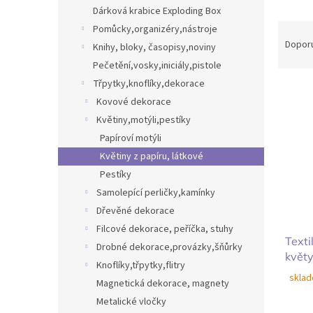
n
Dárková krabice Exploding Box
e
Ř
Pomůcky,organizéry,nástroje
l
a
Dopor
Knihy, bloky, časopisy,noviny
z
Pečetění,vosky,iniciály,pistole
e
Třpytky,knoflíky,dekorace
V
n
Kovové dekorace
ý
í
p
p
Květiny,motýli,pestíky
i
r
Papíroví motýli
s
o
Květiny z papíru, látkové
p
d
Pestíky
r
u
Samolepící perličky,kamínky
o
k
d
t
Dřevěné dekorace
u
ů
Filcové dekorace, peříčka, stuhy
k
Texti
Drobné dekorace,provázky,šňůrky
t
květ
Knoflíky,třpytky,flitry
ů
sklad
Magnetická dekorace, magnety
Metalické vločky