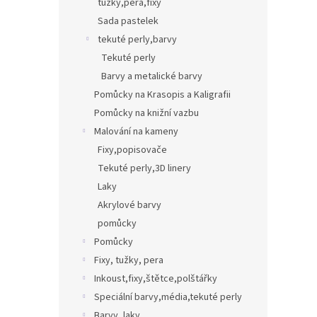
tužky,pera,fixy
Sada pastelek
tekuté perly,barvy
Tekuté perly
Barvy a metalické barvy
Pomůcky na Krasopis a Kaligrafii
Pomůcky na knižní vazbu
Malování na kameny
Fixy,popisovače
Tekuté perly,3D linery
Laky
Akrylové barvy
pomůcky
Pomůcky
Fixy, tužky, pera
Inkoust,fixy,štětce,polštářky
Speciální barvy,média,tekuté perly
Barvy, laky