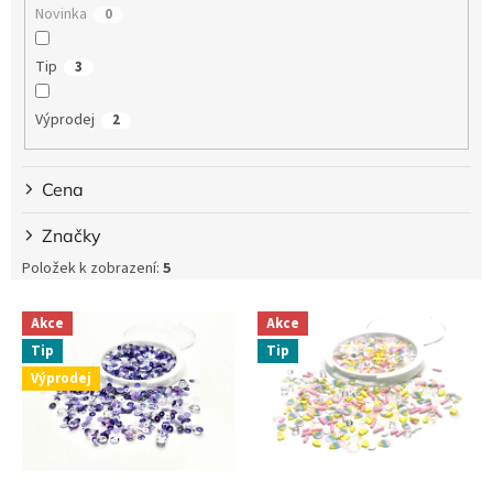
Novinka
0
Tip
3
Výprodej
2
Cena
Značky
Položek k zobrazení:
5
V
Akce
Akce
ý
Tip
Tip
p
Výprodej
i
s
p
r
o