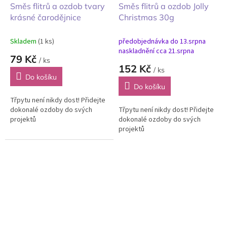
Směs flitrů a ozdob tvary
Směs flitrů a ozdob Jolly
krásné čarodějnice
Christmas 30g
Skladem
(1 ks)
předobjednávka do 13.srpna
naskladnění cca 21.srpna
79 Kč
/ ks
152 Kč
/ ks
Do košíku
Do košíku
Třpytu není nikdy dost! Přidejte
dokonalé ozdoby do svých
Třpytu není nikdy dost! Přidejte
projektů
dokonalé ozdoby do svých
projektů