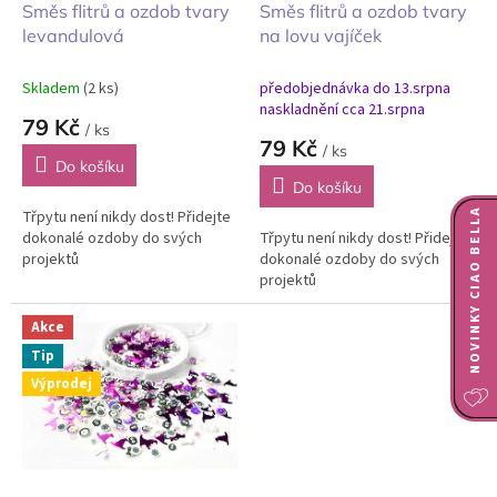
d
Směs flitrů a ozdob tvary
Směs flitrů a ozdob tvary
u
levandulová
na lovu vajíček
k
t
Skladem
(2 ks)
předobjednávka do 13.srpna
ů
naskladnění cca 21.srpna
79 Kč
/ ks
79 Kč
/ ks
Do košíku
Do košíku
NOVINKY CIAO BELLA
Třpytu není nikdy dost! Přidejte
dokonalé ozdoby do svých
Třpytu není nikdy dost! Přidejte
projektů
dokonalé ozdoby do svých
projektů
Akce
Tip
Výprodej