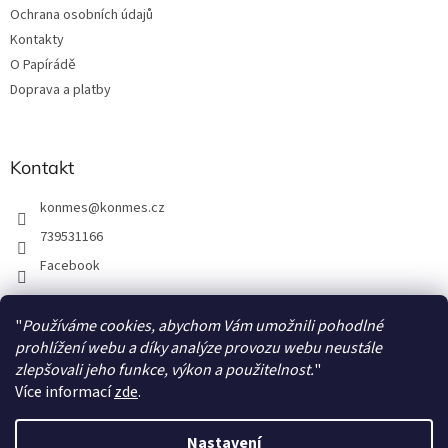
Ochrana osobních údajů
r
v
Kontakty
k
O Papírádě
y
Doprava a platby
v
ý
p
i
Kontakt
s
u
konmes
@
konmes.cz
739531166
Facebook
"
Používáme cookies, abychom Vám umožnili pohodlné
Facebook
prohlížení webu a díky analýze provozu webu neustále
zlepšovali jeho funkce, výkon a použitelnost.
"
Více informací
zde
.
Nastavení