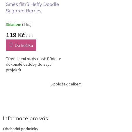
Směs flitrů Heffy Doodle
Sugared Berries
Skladem
(1 ks)
119 Kč
/ ks
Do košíku
Třpytu není nikdy dost! Přidejte
dokonalé ozdoby do svých
projektů
5
položek celkem
O
v
l
Z
á
á
d
p
a
a
Informace pro vás
c
t
í
Obchodní podmínky
í
p