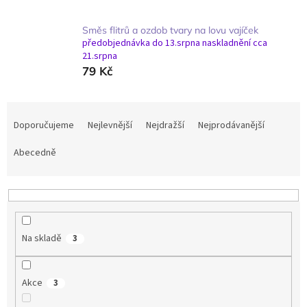
Směs flitrů a ozdob tvary na lovu vajíček
předobjednávka do 13.srpna naskladnění cca
21.srpna
79 Kč
Ř
a
Doporučujeme
Nejlevnější
Nejdražší
Nejprodávanější
z
e
Abecedně
n
í
p
r
o
Na skladě
3
d
u
k
Akce
3
t
ů