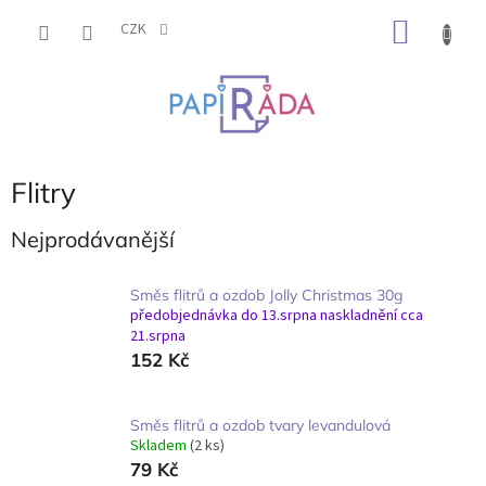
Přejít
NÁKU
na
CZK
obsah
KOŠÍK
Flitry
Nejprodávanější
Směs flitrů a ozdob Jolly Christmas 30g
předobjednávka do 13.srpna naskladnění cca
21.srpna
152 Kč
Směs flitrů a ozdob tvary levandulová
Skladem
(2 ks)
79 Kč