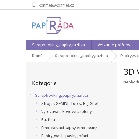
Přejít
konmes@konmes.cz
na
obsah
Scrapbooking,papíry,razítka
Výtvarné potřeby
Domů
Scrapbooking,papíry,razítka
Papíry,wa
P
3D 
o
Přeskočit
s
Průměr
Neohod
Kategorie
kategorie
t
hodnoce
r
produkt
Scrapbooking,papíry,razítka
a
je
Strojek GEMINI, Tools, Big Shot
n
0,0
z
Vyřezávací kovové šablony
n
5
í
Razítka
hvězdič
p
Embosovací kapsy embossing
a
Papíry,washi pásky, přání