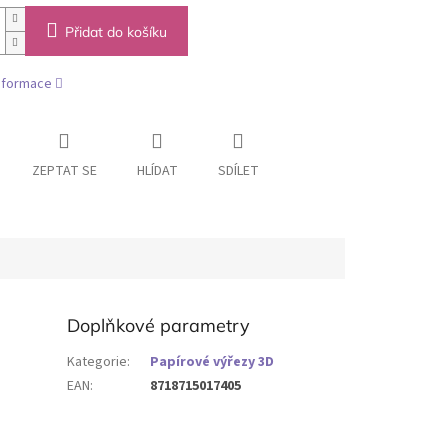
Přidat do košíku
informace
ZEPTAT SE
HLÍDAT
SDÍLET
Doplňkové parametry
Kategorie
:
Papírové výřezy 3D
EAN
:
8718715017405