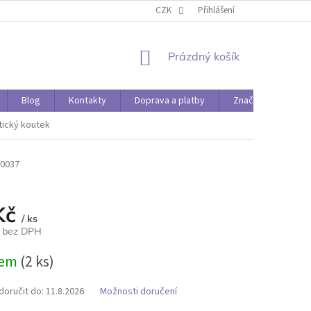
O PAPÍRÁDĚ
DOPRAVA A PLATBY
CZK
Přihlášení
NÁKUPNÍ
Prázdný košík
KOŠÍK
Blog
Kontakty
Doprava a platby
Značky
tický koutek
0037
Kč
/ ks
č bez DPH
dem
(2 ks)
oručit do:
11.8.2026
Možnosti doručení