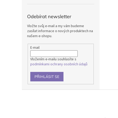
Odebírat newsletter
Vložte svůj e-mail a my vám budeme
zasílat informace o nových produktech na
našem e-shopu.
E-mail
Vložením e-mailu souhlasíte s
podmínkami ochrany osobních údajů
PŘIHLÁSIT SE
Z
á
p
a
t