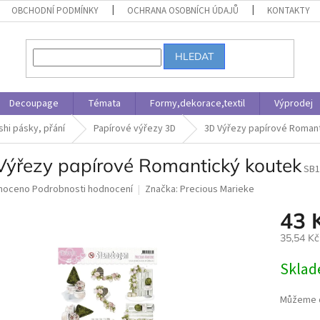
OBCHODNÍ PODMÍNKY
OCHRANA OSOBNÍCH ÚDAJŮ
KONTAKTY
HLEDAT
Decoupage
Témata
Formy,dekorace,textil
Výprodej
shi pásky, přání
Papírové výřezy 3D
3D Výřezy papírové Roman
Výřezy papírové Romantický koutek
SB1
né
noceno
Podrobnosti hodnocení
Značka:
Precious Marieke
ní
43 
u
35,54 K
Měrná
Skla
cena:
ek.
Můžeme d