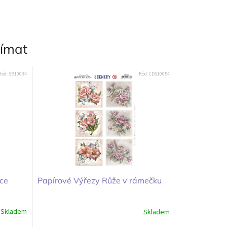
jímat
Kód:
SB10034
Kód:
CDS10054
ce
Papírové Výřezy Růže v rámečku
Skladem
Skladem