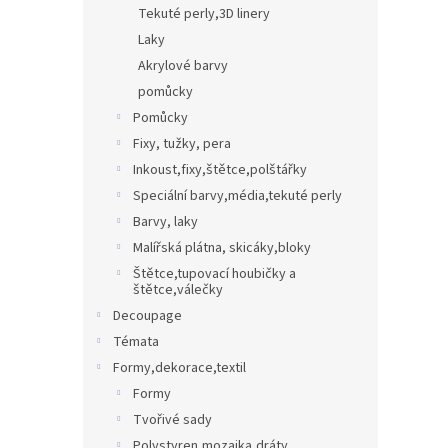
Tekuté perly,3D linery
Laky
Akrylové barvy
pomůcky
Pomůcky
Fixy, tužky, pera
Inkoust,fixy,štětce,polštářky
Speciální barvy,média,tekuté perly
Barvy, laky
Malířská plátna, skicáky,bloky
Štětce,tupovací houbičky a
štětce,válečky
Decoupage
Témata
Formy,dekorace,textil
Formy
Tvořivé sady
Polystyren,mozaika,dráty