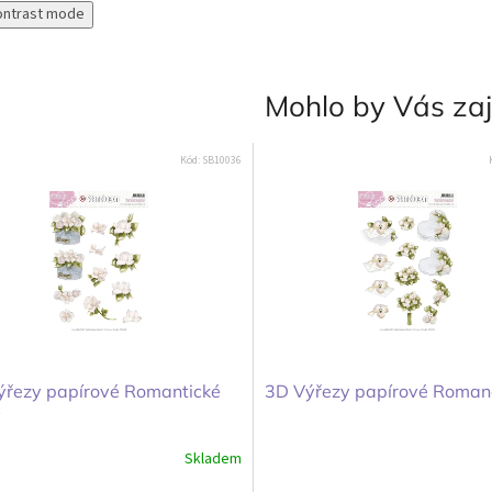
ontrast mode
Mohlo by Vás za
Kód:
SB10036
ýřezy papírové Romantické
3D Výřezy papírové Roman
y
Skladem