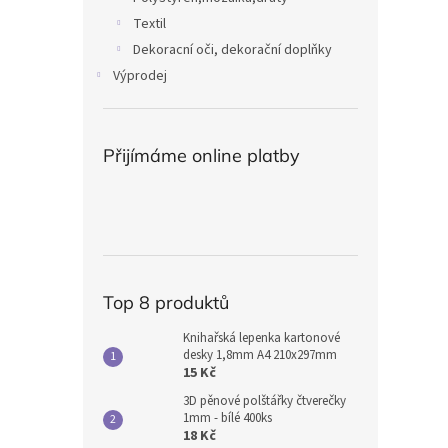
Textil
Dekoracní oči, dekorační doplňky
Výprodej
Přijímáme online platby
Top 8 produktů
Knihařská lepenka kartonové
desky 1,8mm A4 210x297mm
15 Kč
3D pěnové polštářky čtverečky
1mm - bílé 400ks
18 Kč