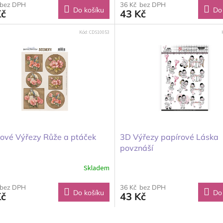
 bez DPH
36 Kč bez DPH
Do košíku
Do
Kč
43 Kč
Kód:
CDS10053
rové Výřezy Růže a ptáček
3D Výřezy papírové Láska
povznáší
Skladem
 bez DPH
36 Kč bez DPH
Do košíku
Do
Kč
43 Kč