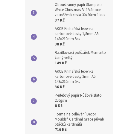
Oboustranný papír Stamperia
White Christmas Bílé Vánoce
zasněžená cesta 30x30cm 1 kus
37 Kč
AKCE Knihařská lepenka
kartonové desky 1,8mm A5
148x210mm 5ks
38 Kč
Razítkovací polštářek Memento
černý velký
149 Kč
AKCE Knihařská lepenka
kartonové desky 2mm A5
148x210mm 5ks
36 Kč
Perleťový papír Růžové zlato
250gsm
8 Kč
Forma na odlévání Decor
Moulds® Cardinal Grace půvab
ptáčků kardinálů
719 Kč