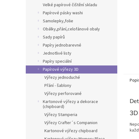
n
Velké papírové čištění skladu
e
Papírové pásky washi
l
Samolepky,folie
Obálky,přání,celofánové obaly
Sady papírů
Papíry jednobarevné
Jednotlivé listy
Papíry speciální
Papírové výřezy 3D
Výřezy jednoduché
Popi
Přání - šablony
Výřezy perforované
Det
Kartonové výřezy a dekorace
(chipboard)
3D
Výřezy Stamperia
Výřezy Crafter´s Companion
Nepo
každ
Kartonové výřezy chipboard