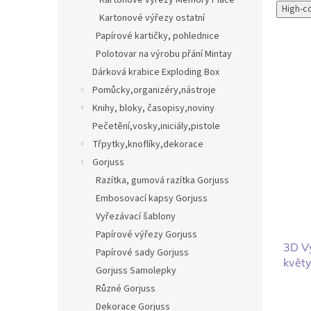
Kartonové výřezy Memory Place
High-c
Kartonové výřezy ostatní
Papírové kartičky, pohlednice
Polotovar na výrobu přání Mintay
Dárková krabice Exploding Box
Pomůcky,organizéry,nástroje
Knihy, bloky, časopisy,noviny
Pečetění,vosky,iniciály,pistole
Třpytky,knoflíky,dekorace
Gorjuss
Razítka, gumová razítka Gorjuss
Embosovací kapsy Gorjuss
Vyřezávací šablony
Papírové výřezy Gorjuss
3D V
Papírové sady Gorjuss
květ
Gorjuss Samolepky
Různé Gorjuss
Dekorace Gorjuss