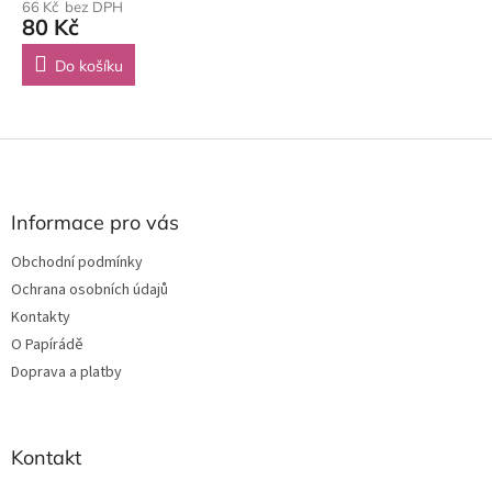
66 Kč bez DPH
80 Kč
Do košíku
Z
á
p
a
Informace pro vás
t
Obchodní podmínky
í
Ochrana osobních údajů
Kontakty
O Papírádě
Doprava a platby
Kontakt