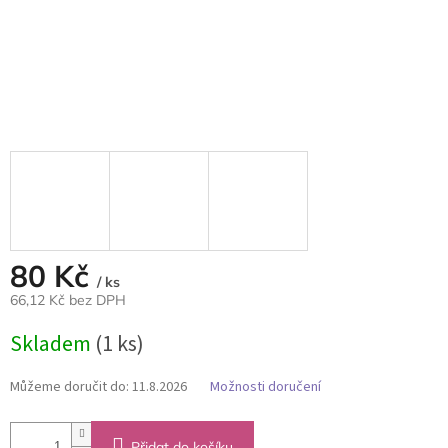
80 Kč
/ ks
66,12 Kč bez DPH
Měrná
Skladem
(1 ks)
cena:
Můžeme doručit do:
11.8.2026
Možnosti doručení
Přidat do košíku