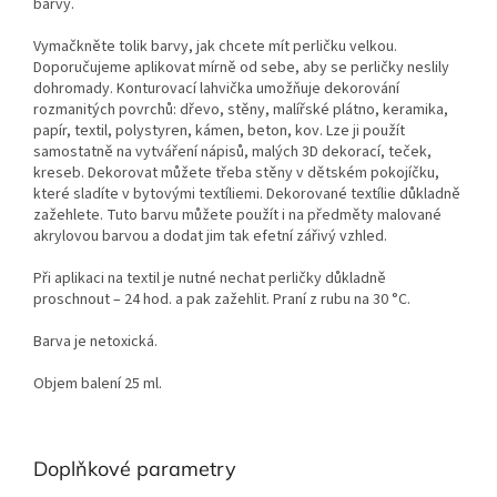
barvy.
Vymačkněte tolik barvy, jak chcete mít perličku velkou.
Doporučujeme aplikovat mírně od sebe, aby se perličky neslily
dohromady. Konturovací lahvička umožňuje dekorování
rozmanitých povrchů: dřevo, stěny, malířské plátno, keramika,
papír, textil, polystyren, kámen, beton, kov. Lze ji použít
samostatně na vytváření nápisů, malých 3D dekorací, teček,
kreseb. Dekorovat můžete třeba stěny v dětském pokojíčku,
které sladíte v bytovými textíliemi. Dekorované textílie důkladně
zažehlete. Tuto barvu můžete použít i na předměty malované
akrylovou barvou a dodat jim tak efetní zářivý vzhled.
Při aplikaci na textil je nutné nechat perličky důkladně
proschnout – 24 hod. a pak zažehlit. Praní z rubu na 30 °C.
Barva je netoxická.
Objem balení 25 ml.
Doplňkové parametry