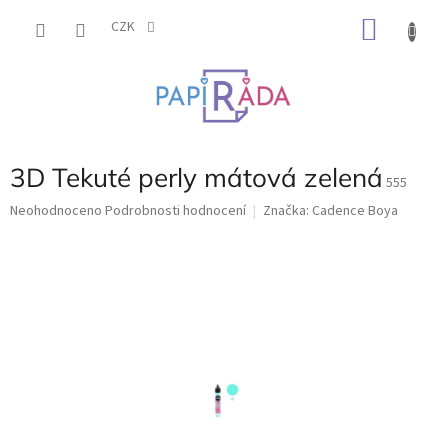
Přejít
NÁKU
na
CZK
obsah
KOŠÍK
3D Tekuté perly mátová zelená
555
Průměrné
Neohodnoceno
Podrobnosti hodnocení
Značka:
Cadence Boya
hodnocení
produktu
je
0,0
z
5
hvězdiček.