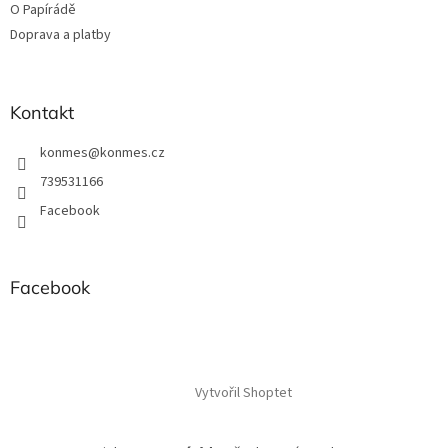
k
O Papírádě
y
Doprava a platby
v
ý
p
i
Kontakt
s
u
konmes
@
konmes.cz
739531166
Facebook
Facebook
Vytvořil Shoptet