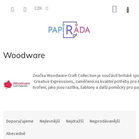
Přejít
NÁKU
na
CZK
obsah
KOŠÍK
Woodware
Značka Woodware Craft Collection je součástí britské sp
Creative Expressions, zaměřená na kvalitní potřeby pro k
tvoření, jako jsou razítka, šablony a další pomůcky pro pa
Ř
a
Doporučujeme
Nejlevnější
Nejdražší
Nejprodávanější
z
e
Abecedně