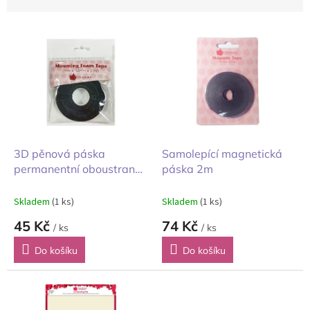
n
í
V
p
ý
r
p
o
i
d
s
u
p
k
r
t
o
ů
d
3D pěnová páska
Samolepící magnetická
u
permanentní oboustranná
páska 2m
k
černá 12mm
t
Skladem
(1 ks)
Skladem
(1 ks)
ů
45 Kč
74 Kč
/ ks
/ ks
Do košíku
Do košíku