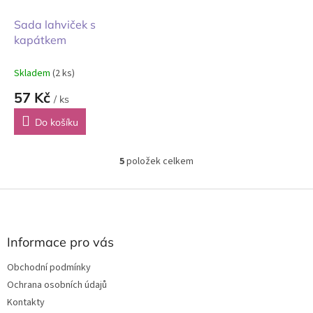
Sada lahviček s
kapátkem
Skladem
(2 ks)
57 Kč
/ ks
Do košíku
5
položek celkem
O
v
l
Z
á
á
d
p
a
a
Informace pro vás
c
t
í
Obchodní podmínky
í
p
Ochrana osobních údajů
r
v
Kontakty