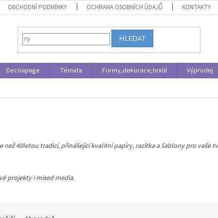
OBCHODNÍ PODMÍNKY
OCHRANA OSOBNÍCH ÚDAJŮ
KONTAKTY
HLEDAT
Decoupage
Témata
Formy,dekorace,textil
Výprodej
než 40letou tradicí, přinášející kvalitní papíry, razítka a šablony pro vaše tv
vé projekty i mixed media.