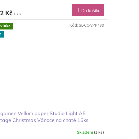
Do košíku
2 Kč
/ ks
Kód:
SL-CC-VPP489
vinka
p
gamen Vellum paper Studio Light A5
ttage Christmas Vánoce na chatě 16ks
Skladem
(1 ks)