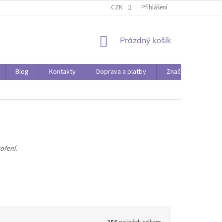
O PAPÍRÁDĚ
DOPRAVA A PLATBY
CZK
Přihlášení
NÁKUPNÍ
Prázdný košík
KOŠÍK
Blog
Kontakty
Doprava a platby
Značky
oření.