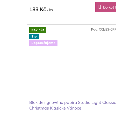
Do koší
183 Kč
/ ks
Kód:
CCL-ES-CP
Novinka
Tip
Doporučujeme
Blok designového papíru Studio Light Classic
Christmas Klasické Vánoce