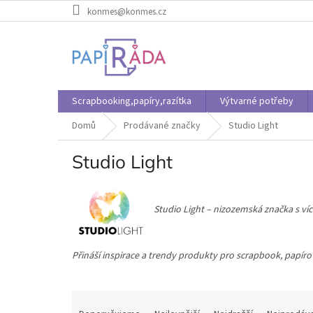
Přejít
konmes@konmes.cz
na
obsah
Scrapbooking,papíry,razítka
Výtvarné potřeby
Domů
Prodávané značky
Studio Light
Studio Light
Studio Light – nizozemská značka s více 
Přináší inspirace a trendy produkty pro scrapbook, papíro
Ř
a