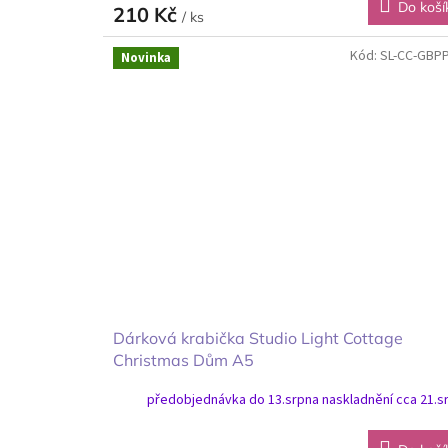
Do koší
210 Kč
/ ks
Kód:
SL-CC-GBP
Novinka
Dárková krabička Studio Light Cottage
Christmas Dům A5
předobjednávka do 13.srpna naskladnění cca 21.s