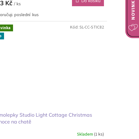
Do košíku
3 Kč
/ ks
oručuji. poslední kus
Kód:
SL-CC-STIC82
vinka
p
olepky Studio Light Cottage Christmas
noce na chatě
Skladem
(1 ks)