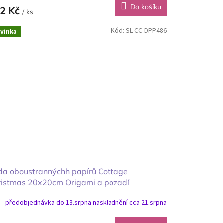
Do košíku
2 Kč
/ ks
Kód:
SL-CC-DPP486
vinka
da oboustrannýchh papírů Cottage
ristmas 20x20cm Origami a pozadí
předobjednávka do 13.srpna naskladnění cca 21.srpna