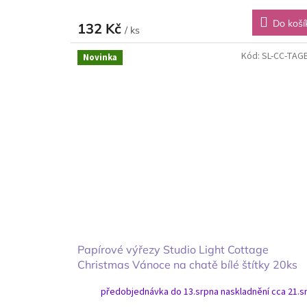
Do koší
132 Kč
/ ks
Kód:
SL-CC-TAG
Novinka
Papírové výřezy Studio Light Cottage
Christmas Vánoce na chatě bílé štítky 20ks
předobjednávka do 13.srpna naskladnění cca 21.s