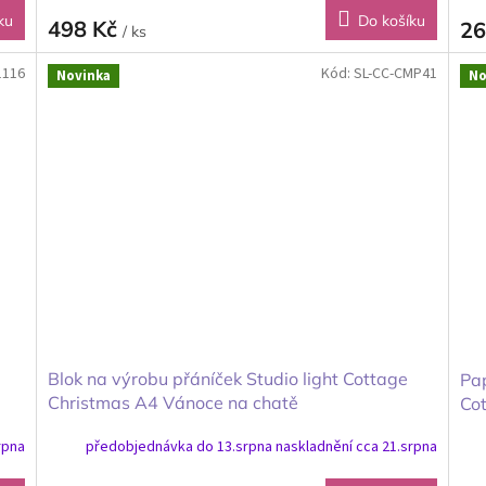
ku
Do košíku
498 Kč
26
/ ks
1116
Kód:
SL-CC-CMP41
Novinka
No
Blok na výrobu přáníček Studio light Cottage
Pap
Christmas A4 Vánoce na chatě
Co
rpna
předobjednávka do 13.srpna naskladnění cca 21.srpna