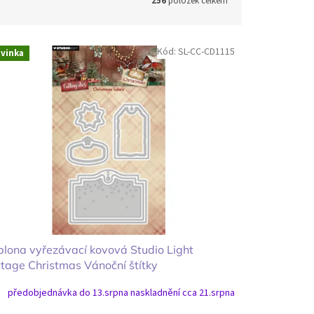
256
položek celkem
Kód:
SL-CC-CD1115
vinka
lona vyřezávací kovová Studio Light
tage Christmas Vánoční štítky
předobjednávka do 13.srpna naskladnění cca 21.srpna