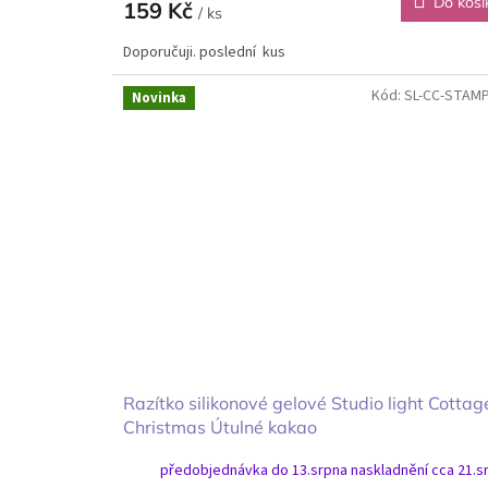
Do koší
159 Kč
/ ks
Doporučuji. poslední kus
Kód:
SL-CC-STAM
Novinka
Razítko silikonové gelové Studio light Cottag
Christmas Útulné kakao
předobjednávka do 13.srpna naskladnění cca 21.s