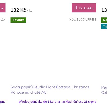
ku
Do košíku
132 Kč
13
/ ks
BL14
Kód:
SL-CC-UPP488
Novinka
No
Ti
Sada papírů Studio Light Cottage Christmas
Per
Vánoce na chatě A5
Co
rpna
předobjednávka do 13.srpna naskladnění cca 21.srpna