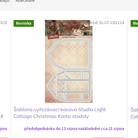
nější
Abecedně
CS23
Kód:
SL-CC-CD1114
Novinka
No
Šablona vyřezávací kovová Studio Light
Šab
tě
Cottage Christmas Karta stodoly
Cot
rpna
předobjednávka do 13.srpna naskladnění cca 21.srpna