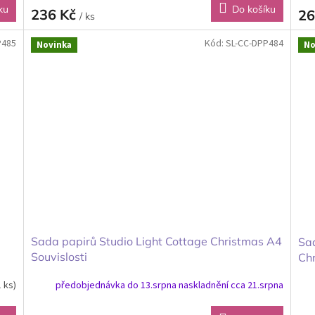
ku
Do košíku
236 Kč
26
/ ks
P485
Kód:
SL-CC-DPP484
Novinka
No
Sada papirů Studio Light Cottage Christmas A4
Sa
Souvislosti
Ch
1 ks)
předobjednávka do 13.srpna naskladnění cca 21.srpna