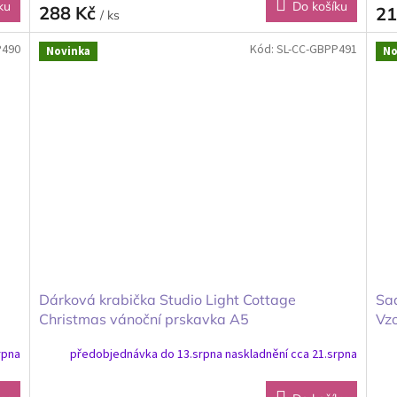
ku
Do košíku
288 Kč
21
/ ks
P490
Kód:
SL-CC-GBPP491
Novinka
No
Dárková krabička Studio Light Cottage
Sad
Christmas vánoční prskavka A5
Vz
rpna
předobjednávka do 13.srpna naskladnění cca 21.srpna