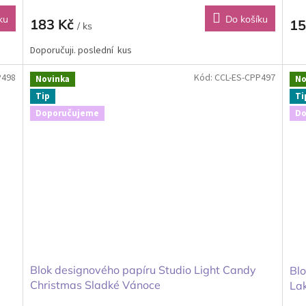
ku
Do košíku
183 Kč
15
/ ks
Doporučuji. poslední kus
P498
Kód:
CCL-ES-CPP497
Novinka
No
Tip
Ti
Doporučujeme
Do
Blok designového papíru Studio Light Candy
Blo
Christmas Sladké Vánoce
Lak