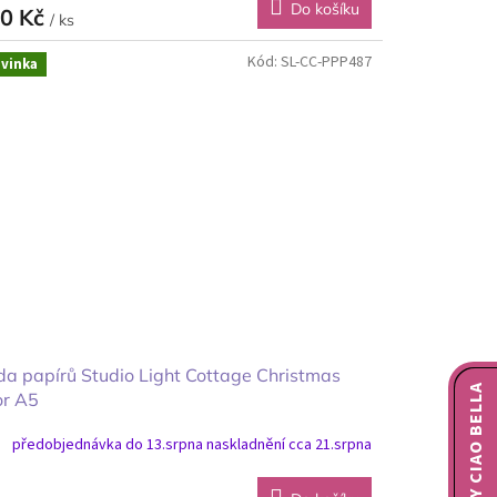
Do košíku
0 Kč
/ ks
Kód:
SL-CC-PPP487
vinka
a papírů Studio Light Cottage Christmas
NOVINKY CIAO BELLA
or A5
předobjednávka do 13.srpna naskladnění cca 21.srpna