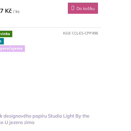
Do košíku
7 Kč
/ ks
Kód:
CCL-ES-CPP496
vinka
p
poručujeme
k designového papíru Studio Light By the
e U jezera zima