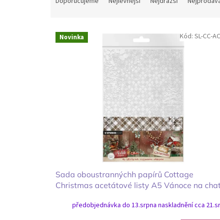
Doporučujeme
Nejlevnější
Nejdražší
Nejprodáva
z
e
V
n
Kód:
SL-CC-A
Novinka
ý
í
p
p
i
r
s
o
p
d
r
u
o
k
d
t
u
ů
k
t
ů
Sada oboustrannýchh papírů Cottage
Christmas acetátové listy A5 Vánoce na cha
předobjednávka do 13.srpna naskladnění cca 21.s