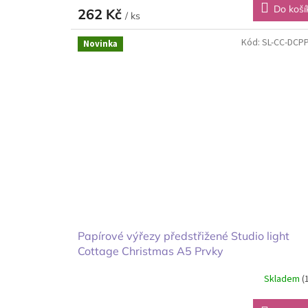
Do koší
262 Kč
/ ks
Kód:
SL-CC-DCP
Novinka
Papírové výřezy předstřižené Studio light
Cottage Christmas A5 Prvky
Skladem
(