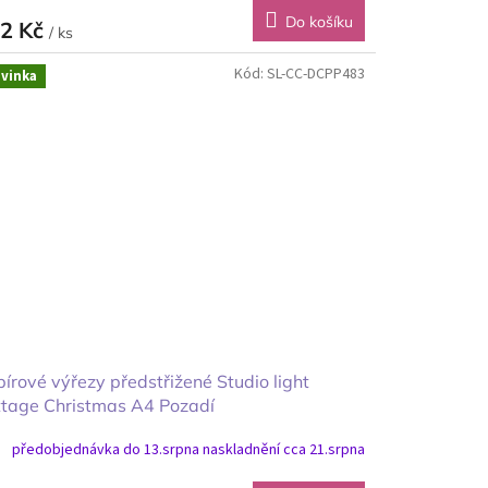
Do košíku
2 Kč
/ ks
Kód:
SL-CC-DCPP483
vinka
írové výřezy předstřižené Studio light
ttage Christmas A4 Pozadí
předobjednávka do 13.srpna naskladnění cca 21.srpna