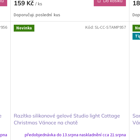
ku
Do košíku
159 Kč
18
/ ks
Doporučuji. poslední kus
Dop
P956
Kód:
SL-CC-STAMP957
Novinka
No
Ti
e
Razítko silikonové gelové Studio light Cottage
Sam
Christmas Vánoce na chatě
Vá
rpna
předobjednávka do 13.srpna naskladnění cca 21.srpna