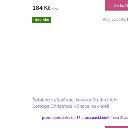
Do koší
184 Kč
/ ks
Kód:
SL-CC-CD
Novinka
Šablona vyřezávací kovová Studio Light
Cottage Christmas Vánoce na chatě
předobjednávka do 13.srpna naskladnění cca 21.s