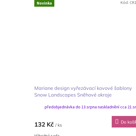
Kód:
CR
Novinka
Mariane design vyřezávací kovové šablony
Snow Landscapes Sněhové okraje
předobjednávka do 13.srpna naskladnění cca 21.s
Do koší
132 Kč
/ ks