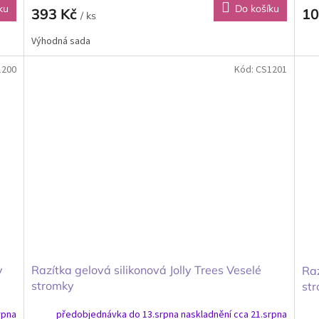
ku
Do košíku
393 Kč
10
/ ks
Výhodná sada
1200
Kód:
CS1201
y
Razítka gelová silikonová Jolly Trees Veselé
Raz
stromky
st
rpna
předobjednávka do 13.srpna naskladnění cca 21.srpna