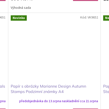
Výhodná sada
9651
Kód:
VK9652
Novinka
No
als
Papír s obrázky Marianne Design Autumn
Pap
Stamps Podzimní známky A4
St
rpna
předobjednávka do 13.srpna naskladnění cca 21.srpna