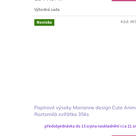
Výhodná sada
Kód:
VK
Novinka
Papírové výseky Marianne design Cute Anim
Roztomilá zvířátka 35ks
předobjednávka do 13.srpna naskladnění cca 21.s