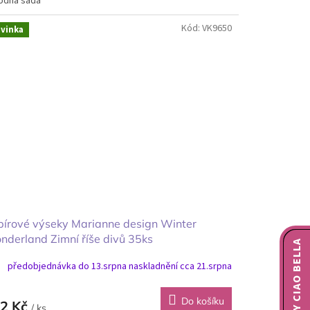
odná sada
Kód:
VK9650
vinka
írové výseky Marianne design Winter
derland Zimní říše divů 35ks
NOVINKY CIAO BELLA
předobjednávka do 13.srpna naskladnění cca 21.srpna
Do košíku
2 Kč
/ ks