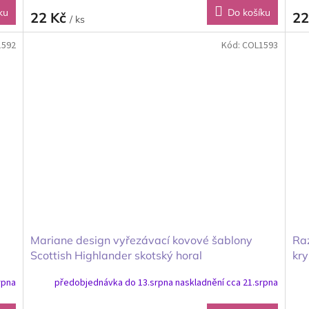
ku
Do košíku
22 Kč
22
/ ks
1592
Kód:
COL1593
Mariane design vyřezávací kovové šablony
Raz
Scottish Highlander skotský horal
kry
rpna
předobjednávka do 13.srpna naskladnění cca 21.srpna