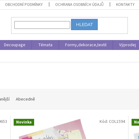
OBCHODNÍ PODMÍNKY
OCHRANA OSOBNÍCH ÚDAJŮ
KONTAKTY
HLEDAT
Decoupage
Témata
Formy,dekorace,textil
Výprodej
nější
Abecedně
9653
Kód:
COL1594
Novinka
No