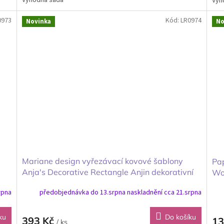
Výhodná sada
Výh
0973
Kód:
LR0974
Novinka
No
Mariane design vyřezávací kovové šablony
Pap
Anja's Decorative Rectangle Anjin dekorativní
Won
obdélník
rpna
předobjednávka do 13.srpna naskladnění cca 21.srpna
ku
Do košíku
393 Kč
13
/ ks