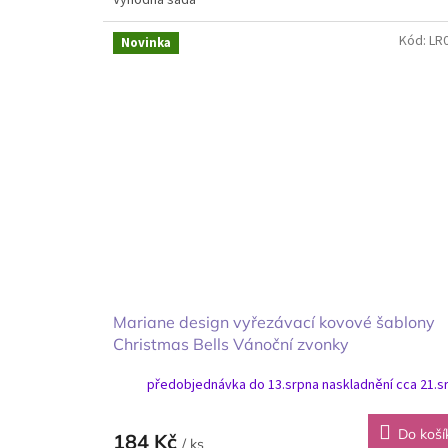
Výhodná sada
Kód:
LR
Novinka
Mariane design vyřezávací kovové šablony
Christmas Bells Vánoční zvonky
předobjednávka do 13.srpna naskladnění cca 21.s
Do koší
184 Kč
/ ks