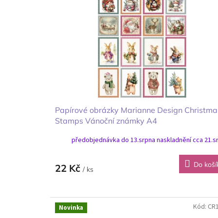
i
r
s
o
p
d
r
u
o
k
d
t
u
ů
k
t
ů
Papírové obrázky Marianne Design Christma
Stamps Vánoční známky A4
předobjednávka do 13.srpna naskladnění cca 21.s
Do koší
22 Kč
/ ks
Kód:
CR
Novinka