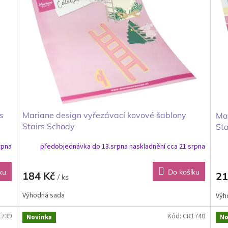
s
Mariane design vyřezávací kovové šablony
Mar
Stairs Schody
Sta
čtv
rpna
předobjednávka do 13.srpna naskladnění cca 21.srpna
ku
Do košíku
184 Kč
21
/ ks
Výhodná sada
Výh
1739
Kód:
CR1740
Novinka
No