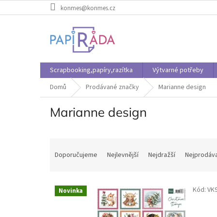
Přejít
konmes@konmes.cz
na
obsah
Scrapbooking,papíry,razítka
Výtvarné potřeby
Domů
Prodávané značky
Marianne design
Marianne design
Ř
a
Doporučujeme
Nejlevnější
Nejdražší
Nejprodáva
z
e
V
n
Kód:
VK
Novinka
ý
í
p
p