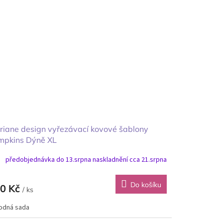
iane design vyřezávací kovové šablony
mpkins Dýně XL
předobjednávka do 13.srpna naskladnění cca 21.srpna
Do košíku
0 Kč
/ ks
odná sada