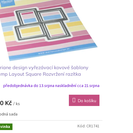
iane design vyřezávací kovové šablony
mp Layout Square Rozvržení razítka
ercové
předobjednávka do 13.srpna naskladnění cca 21.srpna
Do košíku
0 Kč
/ ks
odná sada
Kód:
CR1741
vinka