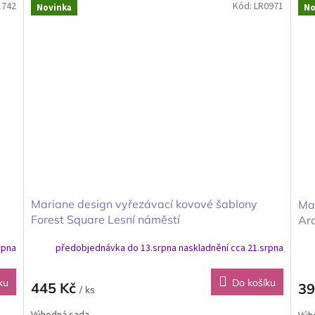
1742
Kód:
LR0971
Novinka
No
Mariane design vyřezávací kovové šablony
Mar
Forest Square Lesní náměstí
Ar
rpna
předobjednávka do 13.srpna naskladnění cca 21.srpna
ku
Do košíku
445 Kč
39
/ ks