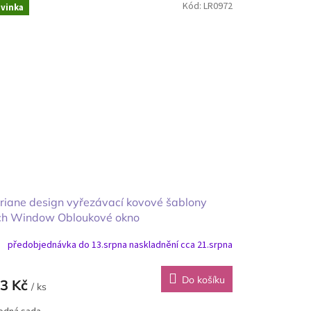
Kód:
LR0972
vinka
iane design vyřezávací kovové šablony
ch Window Obloukové okno
předobjednávka do 13.srpna naskladnění cca 21.srpna
Do košíku
3 Kč
/ ks