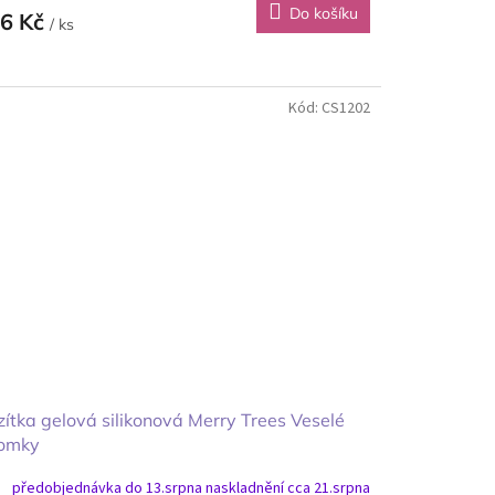
Do košíku
6 Kč
/ ks
Kód:
CS1202
ítka gelová silikonová Merry Trees Veselé
romky
předobjednávka do 13.srpna naskladnění cca 21.srpna