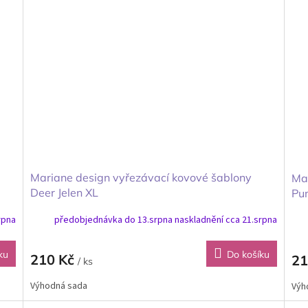
Mariane design vyřezávací kovové šablony
Mar
Deer Jelen XL
Pu
rpna
předobjednávka do 13.srpna naskladnění cca 21.srpna
ku
Do košíku
210 Kč
21
/ ks
Výhodná sada
Výh