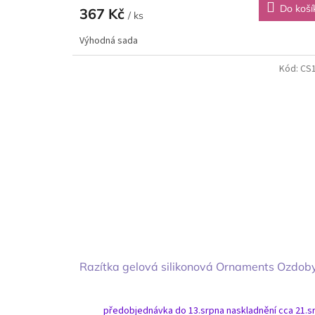
Do koší
367 Kč
/ ks
Výhodná sada
Kód:
CS
Razítka gelová silikonová Ornaments Ozdob
předobjednávka do 13.srpna naskladnění cca 21.s