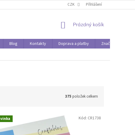
O PAPÍRÁDĚ
DOPRAVA A PLATBY
CZK
Přihlášení
NÁKUPNÍ
Prázdný košík
KOŠÍK
Blog
Kontakty
Doprava a platby
Značky
375
položek celkem
Kód:
CR1738
vinka