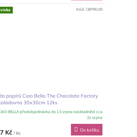
Kód:
CBPM100
vinka
a papírů Ciao Bella The Chocolate Factory
koládovna 30x30cm 12ks
CIAO BELLA předobjednávka do 13.srpna naskladnění cca
21.srpna
Do košíku
7 Kč
/ ks