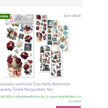
Kód:
CBI018
vinka
molepky umělecké Ciao Bella Bohemian
rgundy České Burgundsko 5ks
CIAO BELLA předobjednávka do 13.srpna naskladnění cca
21.srpna