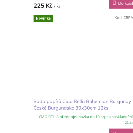
Do koší
225 Kč
/ ks
Kód:
CBPM
Novinka
Sada papírů Ciao Bella Bohemian Burgundy
České Burgundsko 30x30cm 12ks
CIAO BELLA předobjednávka do 13.srpna naskladnění
21.s