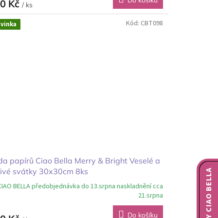
Do košíku
0 Kč
/ ks
Kód:
CBT098
vinka
a papírů Ciao Bella Merry & Bright Veselé a
řivé svátky 30x30cm 8ks
NOVINKY CIAO BELLA
CIAO BELLA předobjednávka do 13.srpna naskladnění cca
21.srpna
Do košíku