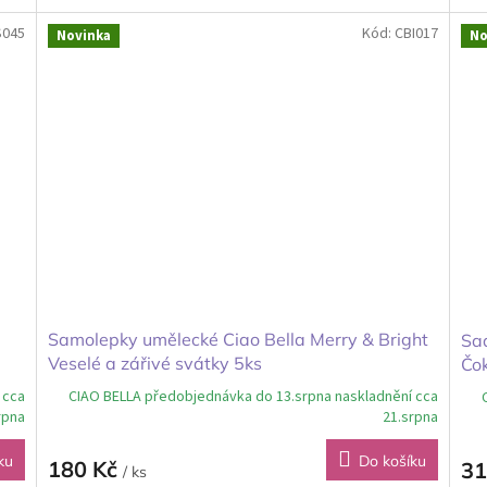
S045
Kód:
CBI017
Novinka
No
Samolepky umělecké Ciao Bella Merry & Bright
Sad
Veselé a zářivé svátky 5ks
Čo
 cca
CIAO BELLA předobjednávka do 13.srpna naskladnění cca
rpna
21.srpna
ku
Do košíku
180 Kč
31
/ ks