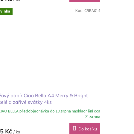
Kód:
CBRA014
vinka
ový papír Ciao Bella A4 Merry & Bright
elé a zářivé svátky 4ks
CIAO BELLA předobjednávka do 13.srpna naskladnění cca
21.srpna
Do košíku
5 Kč
/ ks