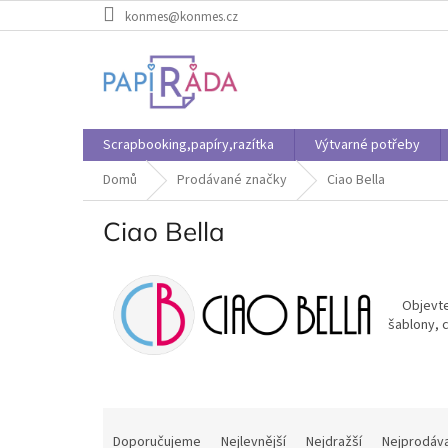
Přejít
konmes@konmes.cz
na
obsah
Scrapbooking,papíry,razítka
Výtvarné potřeby
Domů
Prodávané značky
Ciao Bella
Ciao Bella
Objevte
šablony, 
Ř
a
Doporučujeme
Nejlevnější
Nejdražší
Nejprodáva