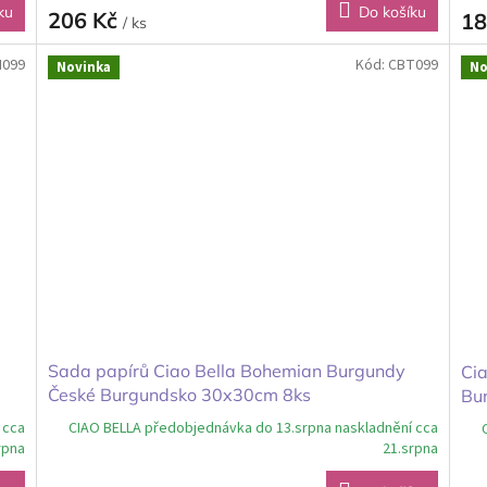
ku
Do košíku
206 Kč
18
/ ks
099
Kód:
CBT099
Novinka
No
Sada papírů Ciao Bella Bohemian Burgundy
Ci
České Burgundsko 30x30cm 8ks
Bu
cm
 cca
CIAO BELLA předobjednávka do 13.srpna naskladnění cca
rpna
21.srpna