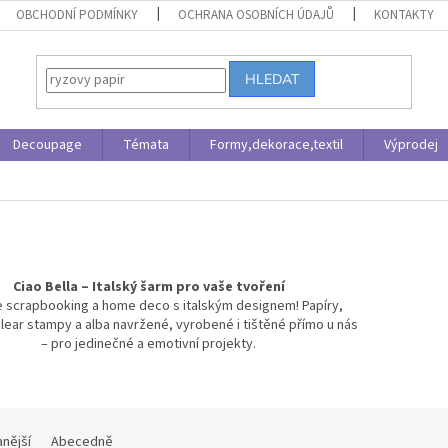
OBCHODNÍ PODMÍNKY
OCHRANA OSOBNÍCH ÚDAJŮ
KONTAKTY
HLEDAT
Decoupage
Témata
Formy,dekorace,textil
Výprodej
Ciao Bella – Italský šarm pro vaše tvoření
 scrapbooking a home deco s italským designem! Papíry,
clear stampy a alba navržené, vyrobené i tištěné přímo u nás
– pro jedinečné a emotivní projekty.
nější
Abecedně