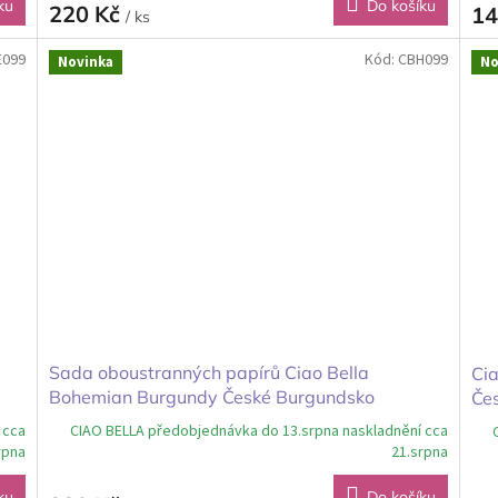
ku
Do košíku
220 Kč
14
/ ks
E099
Kód:
CBH099
Novinka
No
Sada oboustranných papírů Ciao Bella
Ci
Bohemian Burgundy České Burgundsko
Če
20x20cm
 cca
CIAO BELLA předobjednávka do 13.srpna naskladnění cca
rpna
21.srpna
ku
Do košíku