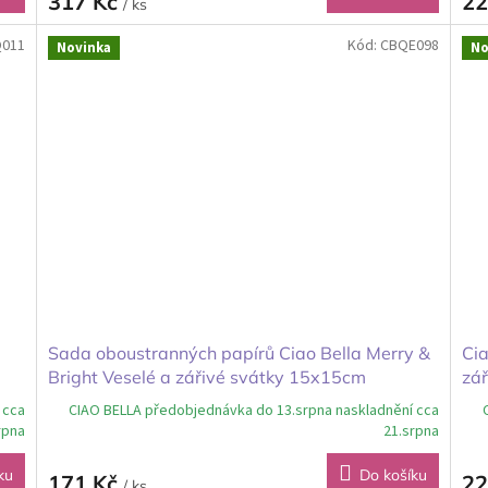
317 Kč
22
/ ks
Q011
Kód:
CBQE098
Novinka
No
Sada oboustranných papírů Ciao Bella Merry &
Cia
Bright Veselé a zářivé svátky 15x15cm
zář
 cca
CIAO BELLA předobjednávka do 13.srpna naskladnění cca
rpna
21.srpna
ku
Do košíku
171 Kč
22
/ ks