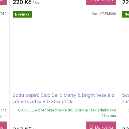
220 Kč
22
/ ks
X012
Kód:
CBPM098
Novinka
No
Sada papírů Ciao Bella Merry & Bright Veselé a
Sad
zářivé svátky 30x30cm 12ks
zá
 cca
CIAO BELLA předobjednávka do 13.srpna naskladnění cca
rpna
21.srpna
ku
Do košíku