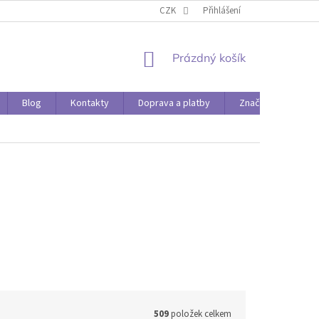
O PAPÍRÁDĚ
DOPRAVA A PLATBY
CZK
Přihlášení
NÁKUPNÍ
Prázdný košík
KOŠÍK
Blog
Kontakty
Doprava a platby
Značky
509
položek celkem