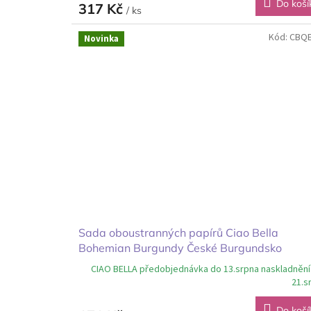
Do koší
317 Kč
/ ks
Kód:
CBQ
Novinka
Sada oboustranných papírů Ciao Bella
Bohemian Burgundy České Burgundsko
15x15cm
CIAO BELLA předobjednávka do 13.srpna naskladnění
21.s
Do koší