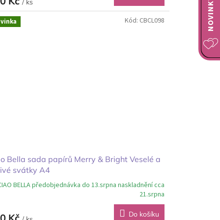
0 Kč
/ ks
Kód:
CBCL098
vinka
o Bella sada papírů Merry & Bright Veselé a
ivé svátky A4
CIAO BELLA předobjednávka do 13.srpna naskladnění cca
21.srpna
Do košíku
0 Kč
/ ks