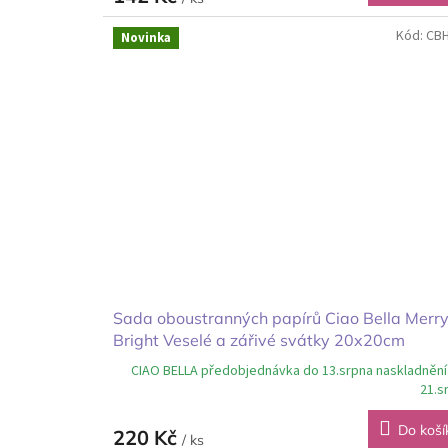
Kód:
CB
Novinka
Sada oboustranných papírů Ciao Bella Merr
Bright Veselé a zářivé svátky 20x20cm
CIAO BELLA předobjednávka do 13.srpna naskladnění
21.s
Do koší
220 Kč
/ ks