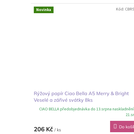
Kód:
CBR
Novinka
Rýžový papír Ciao Bella A5 Merry & Bright
Veselé a zářivé svátky 8ks
CIAO BELLA předobjednávka do 13.srpna naskladnění
21.s
Do koší
206 Kč
/ ks