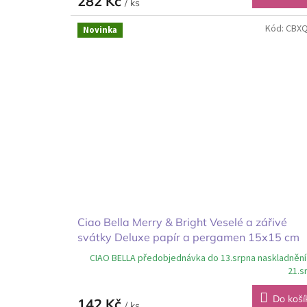
282 Kč
/ ks
Kód:
CBX
Novinka
Ciao Bella Merry & Bright Veselé a zářivé
svátky Deluxe papír a pergamen 15x15 cm
CIAO BELLA předobjednávka do 13.srpna naskladnění
21.s
Do koší
142 Kč
/ ks