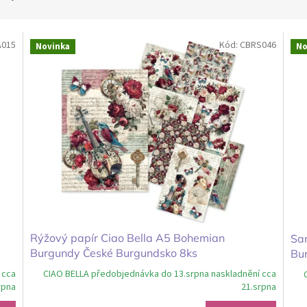
A015
Kód:
CBRS046
Novinka
No
Rýžový papír Ciao Bella A5 Bohemian
Sa
Burgundy České Burgundsko 8ks
Bu
 cca
CIAO BELLA předobjednávka do 13.srpna naskladnění cca
rpna
21.srpna