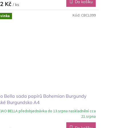
Do košíku
2 Kč
/ ks
Kód:
CBCL099
vinka
ao Bella sada papírů Bohemian Burgundy
ské Burgundsko A4
CIAO BELLA předobjednávka do 13.srpna naskladnění cca
21.srpna