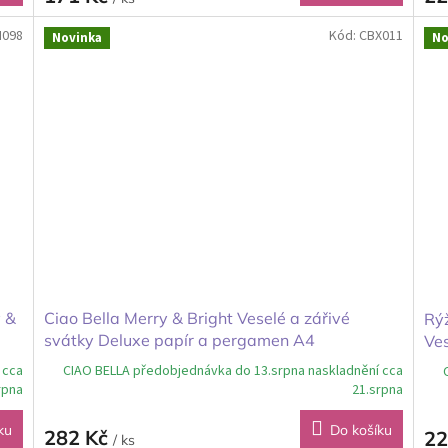
H098
Kód:
CBX011
Novinka
No
y &
Ciao Bella Merry & Bright Veselé a zářivé
Rýž
svátky Deluxe papír a pergamen A4
Ves
 cca
CIAO BELLA předobjednávka do 13.srpna naskladnění cca
rpna
21.srpna
ku
Do košíku
282 Kč
22
/ ks