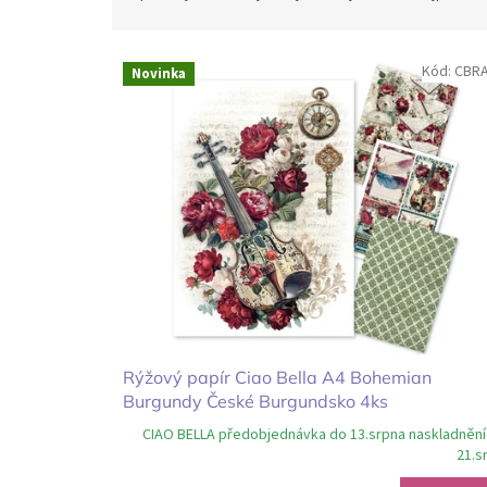
z
e
V
n
Kód:
CBR
Novinka
ý
í
p
p
i
r
s
o
p
d
r
u
o
k
d
t
u
ů
k
t
ů
Rýžový papír Ciao Bella A4 Bohemian
Burgundy České Burgundsko 4ks
CIAO BELLA předobjednávka do 13.srpna naskladnění
21.s