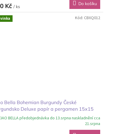
Do košíku
0 Kč
/ ks
Kód:
CBXQ012
vinka
ao Bella Bohemian Burgundy České
rgundsko Deluxe papír a pergamen 15x15
CIAO BELLA předobjednávka do 13.srpna naskladnění cca
21.srpna