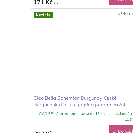
171 Kč
/ ks
Kód:
CB
Novinka
Ciao Bella Bohemian Burgundy České
Burgundsko Deluxe papír a pergamen A4
CIAO BELLA předobjednávka do 13.srpna naskladnění
21.s
Do koší