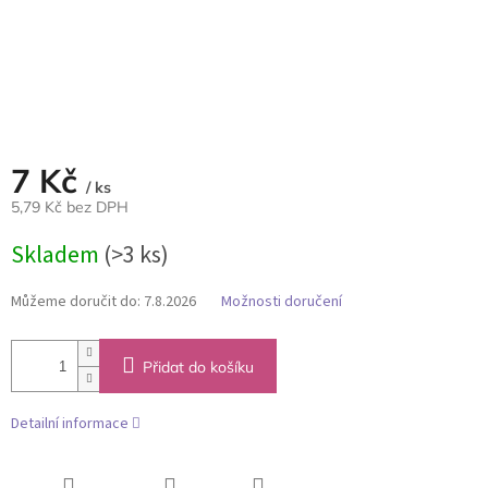
7 Kč
/ ks
5,79 Kč bez DPH
Měrná
Skladem
(>3 ks)
cena:
Můžeme doručit do:
7.8.2026
Možnosti doručení
Přidat do košíku
Detailní informace