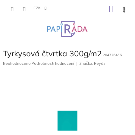
Přejít
NÁKU
na
CZK
obsah
KOŠÍK
Tyrkysová čtvrtka 300g/m2
204726456
Průměrné
Neohodnoceno
Podrobnosti hodnocení
Značka:
Heyda
hodnocení
produktu
je
0,0
z
5
hvězdiček.