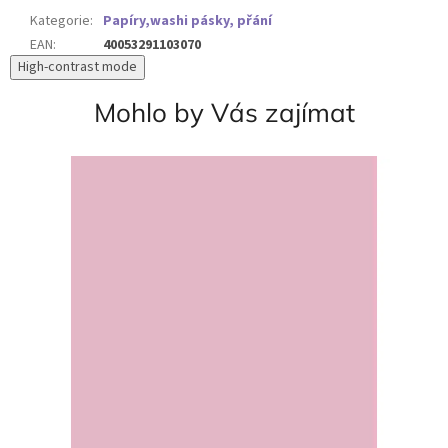
Kategorie
:
Papíry,washi pásky, přání
EAN
:
40053291103070
High-contrast mode
Mohlo by Vás zajímat