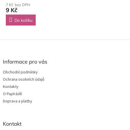
7 Kč bez DPH
9 Kč
Do košíku
Z
á
p
a
Informace pro vás
t
Obchodní podmínky
í
Ochrana osobních údajů
Kontakty
O Papírádě
Doprava a platby
Kontakt