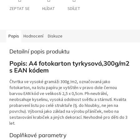
ZEPTAT SE
HLÍDAT
SDÍLET
Popis
Hodnocení
Diskuze
Detailní popis produktu
Popis: A4 fotokarton tyrkysová,300g/m2
s EAN kódem
Čtvrtka ve vysoké gramáži 300g/m2, označovaná jako
fotokarton, na listu papíru je vytištěn v pravo dole černou
barvou EAN kód ve velikosti 2,5 x 0,5cm. Ph-neutrální,
neobsahuje kyselinu, vysoká odolnost světlu a stárnutí. Kvalita
probarvení listu po celé struktuře (tj. do hloubky, ne jen na
povrchu). Výborná jako základ na výrobu přáníček, nebo na
sestavování krabiček a jiných dekorací. Nevhodné pro děti do 3
let.
Doplňkové parametry