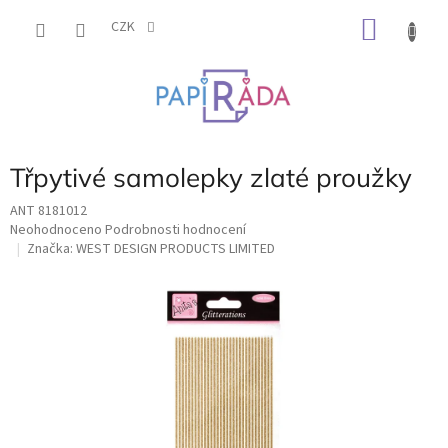
Přejít
NÁKU
na
CZK
obsah
KOŠÍK
Třpytivé samolepky zlaté proužky
ANT 8181012
Průměrné
Neohodnoceno
Podrobnosti hodnocení
hodnocení
Značka:
WEST DESIGN PRODUCTS LIMITED
produktu
je
0,0
z
5
hvězdiček.