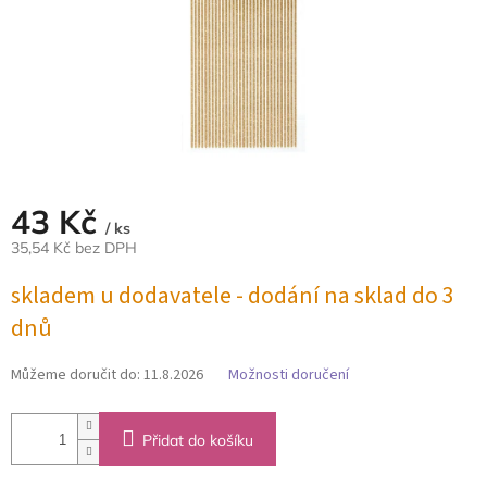
43 Kč
/ ks
35,54 Kč bez DPH
Měrná
skladem u dodavatele - dodání na sklad do 3
cena:
dnů
Můžeme doručit do:
11.8.2026
Možnosti doručení
Přidat do košíku