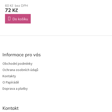
60 Kč bez DPH
72 Kč
Do košíku
Z
á
p
a
Informace pro vás
t
Obchodní podmínky
í
Ochrana osobních údajů
Kontakty
O Papírádě
Doprava a platby
Kontakt