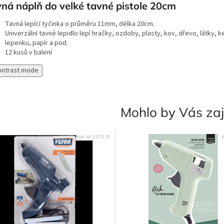
ná náplň do velké tavné pistole 20cm
Tavná lepící tyčinka o průměru 11mm, délka 20cm.
Univerzální tavné lepidlo lepí hračky, ozdoby, plasty, kov, dřevo, látky, 
lepenku, papír a pod.
12 kusů v balení
ontrast mode
Mohlo by Vás za
Kód:
AV-2575178
K