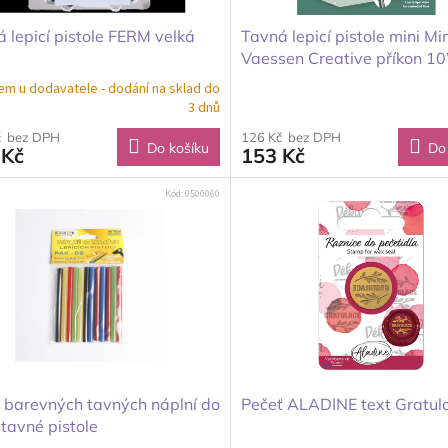
 lepicí pistole FERM velká
Tavná lepicí pistole mini Mi
Vaessen Creative příkon 1
em u dodavatele - dodání na sklad do
3 dnů
č bez DPH
126 Kč bez DPH
Do košíku
Do
 Kč
153 Kč
Kód:
0500060
 barevných tavných náplní do
Pečeť ALADINE text Gratul
tavné pistole