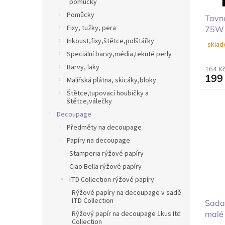
pomůcky
Pomůcky
Tavná
Fixy, tužky, pera
75W
Inkoust,fixy,štětce,polštářky
sklad
Speciální barvy,média,tekuté perly
Barvy, laky
164 K
199
Malířská plátna, skicáky,bloky
Štětce,tupovací houbičky a
štětce,válečky
Decoupage
Předměty na decoupage
Papíry na decoupage
Stamperia rýžové papíry
Ciao Bella rýžové papíry
ITD Collection rýžové papíry
Rýžové papíry na decoupage v sadě
ITD Collection
Sada
malé 
Rýžový papír na decoupage 1kus Itd
Collection