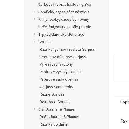
n
Dárková krabice Exploding Box
e
Pomůcky,organizéry,nástroje
l
Knihy, bloky, časopisy,noviny
Pečetění,vosky,iniciály,pistole
Třpytky,knoflíky,dekorace
Gorjuss
Razítka, gumová razítka Gorjuss
Embosovací kapsy Gorjuss
Vyřezávací šablony
Papírové výřezy Gorjuss
Papírové sady Gorjuss
Gorjuss Samolepky
Různé Gorjuss
Dekorace Gorjuss
Popi
Diář Journal & Planner
Diáře,Journal & Planner
Det
Razítka do diáře