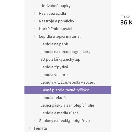
Hedvábné papíry
Raznice,razidla
30 Kč
Nástroje a pomůcky
36 
Horké Embosování
Lepidla a lepicí materiál
Lepidla na papír
Lepidla na decoupage a laky
3D polštářky,suchý zip
Lepidla třpytivá
Lepidla ve spreji
Lepidla v tužce,lepidla v rolleru
Tavná pistole,tavné tyčinky
Lepidla tekutá
Lepící pásky a samolepící folie
Lepidla a media různá
Šablony na textil,papír,dřevo
Témata