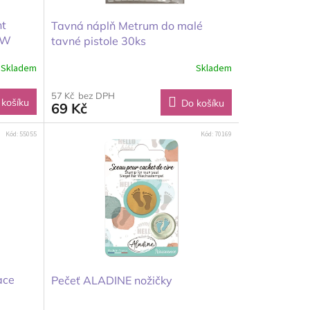
nt
Tavná náplň Metrum do malé
0W
tavné pistole 30ks
Skladem
Skladem
57 Kč bez DPH
 košíku
Do košíku
69 Kč
Kód:
55055
Kód:
70169
ace
Pečeť ALADINE nožičky