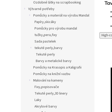
Tav
Ozdobné látky na scrapbooking
Výtvarné potřeby
Pomůcky a materiál na výrobu Mandal
Papíry,skicáky
Pomůcky pro výrobu mandal
tužky,pera,fixy
High-c
Sada pastelek
tekuté perly,barvy
Tekuté perly
Barvy a metalické barvy
Pomůcky na Krasopis a Kaligrafii
Pomůcky na knižní vazbu
Malování na kameny
Fixy,popisovače
Tekuté perly,3D linery
Laky
Akrylové barvy