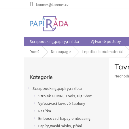
Přejít
konmes@konmes.cz
na
obsah
Scrapbooking,papíry,razítka
Výtvarné potřeby
Domů
Decoupage
Lepidla a lepicí materiál
P
Tavn
o
Přeskočit
s
Průměr
Neohod
Kategorie
kategorie
t
hodnoce
r
produkt
Scrapbooking,papíry,razítka
a
je
Strojek GEMINI, Tools, Big Shot
n
0,0
z
Vyřezávací kovové šablony
n
5
í
Razítka
hvězdič
p
Embosovací kapsy embossing
a
Papíry,washi pásky, přání