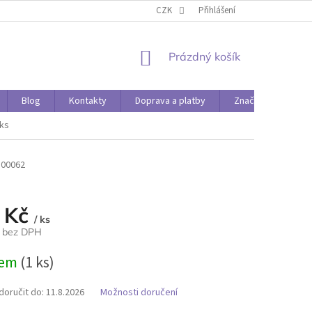
O PAPÍRÁDĚ
DOPRAVA A PLATBY
CZK
Přihlášení
NÁKUPNÍ
Prázdný košík
KOŠÍK
Blog
Kontakty
Doprava a platby
Značky
2ks
500062
 Kč
/ ks
č bez DPH
dem
(1 ks)
oručit do:
11.8.2026
Možnosti doručení