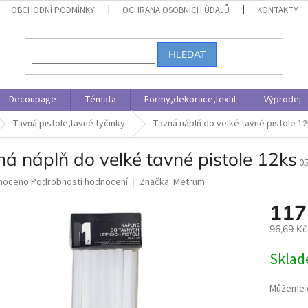
OBCHODNÍ PODMÍNKY
OCHRANA OSOBNÍCH ÚDAJŮ
KONTAKTY
HLEDAT
Decoupage
Témata
Formy,dekorace,textil
Výprodej
Tavná pistole,tavné tyčinky
Tavná náplň do velké tavné pistole 1
á náplň do velké tavné pistole 12ks
0
né
noceno
Podrobnosti hodnocení
Značka:
Metrum
ní
117
u
96,69 K
Měrná
Skla
cena:
ek.
Můžeme d