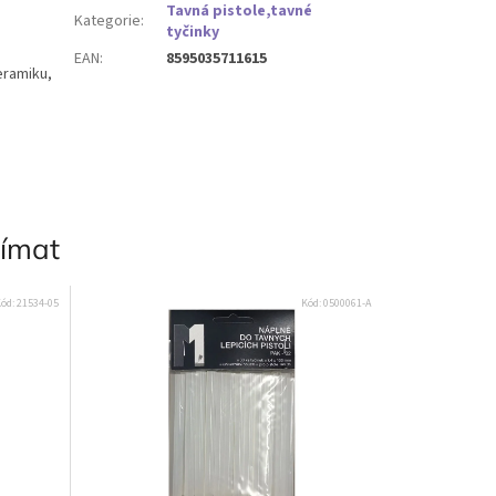
Tavná pistole,tavné
Kategorie
:
tyčinky
EAN
:
8595035711615
keramiku,
jímat
ód:
21534-05
Kód:
0500061-A