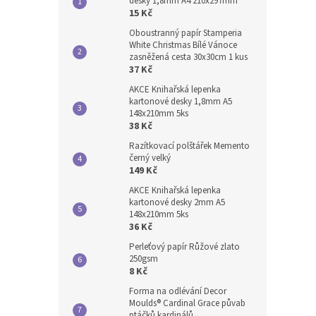
desky 1,8mm A4 210x297mm
15 Kč
Oboustranný papír Stamperia
White Christmas Bílé Vánoce
zasněžená cesta 30x30cm 1 kus
37 Kč
AKCE Knihařská lepenka
kartonové desky 1,8mm A5
148x210mm 5ks
38 Kč
Razítkovací polštářek Memento
černý velký
149 Kč
AKCE Knihařská lepenka
kartonové desky 2mm A5
148x210mm 5ks
36 Kč
Perleťový papír Růžové zlato
250gsm
8 Kč
Forma na odlévání Decor
Moulds® Cardinal Grace půvab
ptáčků kardinálů