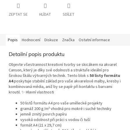
ZEPTAT SE
HLÍDAT
SDÍLET
Popis
Hodnocení
Diskuze
Značka
Ostatní informace
Detailní popis produktu
Objevte všestrannost kreativní tvorby se skicákem na akvarel
Canson, který je díky své odolnosti a struktuře ideální pro
širokou škálu výtvarných technik. Tento blok s
50 listy formátu
A4
poskytuje stabilní základ pro vaše akvarelové malby, kresby i
kombinovaná média, aniž by se papír při kontaktu s barvami
kroutil. ✨ Hlavní vlastnosti
50 listů formátu A4 pro vaše umělecké projekty
gramáž 200 g/m² vhodná pro mokré i suché techniky
jemně zrnitý povrch papíru
vysoká odolnost při práci s vodou či tuší
formát A4 (21 x 29,7 cm)