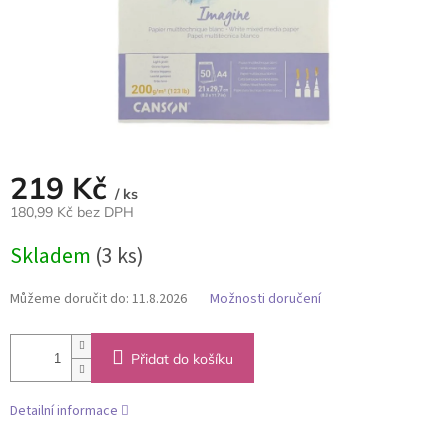
219 Kč
/ ks
180,99 Kč bez DPH
Měrná
Skladem
(3 ks)
cena:
Můžeme doručit do:
11.8.2026
Možnosti doručení
Přidat do košíku
Detailní informace