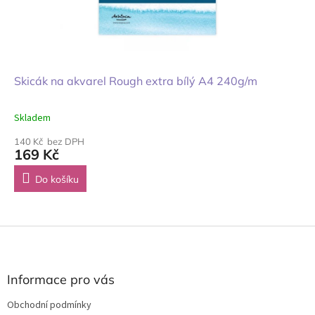
Skicák na akvarel Rough extra bílý A4 240g/m
Skladem
140 Kč bez DPH
169 Kč
Do košíku
Z
á
p
a
Informace pro vás
t
Obchodní podmínky
í