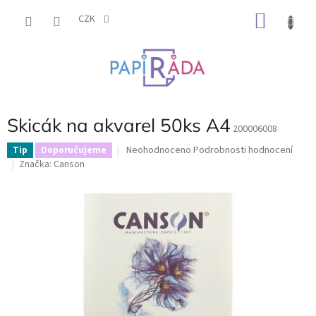
Přejít
NÁKU
na
CZK
obsah
KOŠÍK
Skicák na akvarel 50ks A4
200006008
Průměrné
Neohodnoceno
Podrobnosti hodnocení
Tip
Doporučujeme
hodnocení
Značka:
Canson
produktu
je
0,0
z
5
hvězdiček.