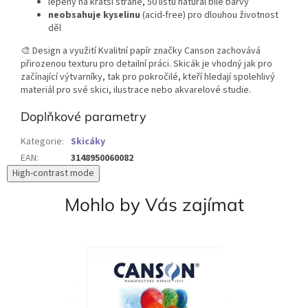
lepený na kratší straně, 50 listů natural bílé barvy
neobsahuje kyselinu
(acid-free) pro dlouhou životnost
děl
🎨 Design a využití Kvalitní papír značky Canson zachovává
přirozenou texturu pro detailní práci. Skicák je vhodný jak pro
začínající výtvarníky, tak pro pokročilé, kteří hledají spolehlivý
materiál pro své skici, ilustrace nebo akvarelové studie.
Doplňkové parametry
Kategorie
:
Skicáky
EAN
:
3148950060082
High-contrast mode
Mohlo by Vás zajímat