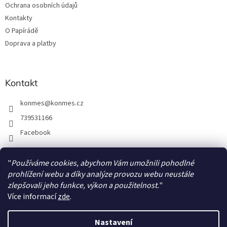
Ochrana osobních údajů
Kontakty
O Papírádě
Doprava a platby
Kontakt
konmes
@
konmes.cz
739531166
Facebook
"
Používáme cookies, abychom Vám umožnili pohodlné
Facebook
prohlížení webu a díky analýze provozu webu neustále
zlepšovali jeho funkce, výkon a použitelnost.
"
Více informací
zde
.
Nastavení
Vytvořil Shoptet