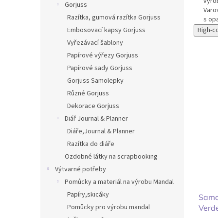
výro
Gorjuss
Varo
Razítka, gumová razítka Gorjuss
s opa
High-c
Embosovací kapsy Gorjuss
Vyřezávací šablony
Papírové výřezy Gorjuss
Papírové sady Gorjuss
Gorjuss Samolepky
Různé Gorjuss
Dekorace Gorjuss
Diář Journal & Planner
Diáře,Journal & Planner
Razítka do diáře
Ozdobné látky na scrapbooking
Výtvarné potřeby
Pomůcky a materiál na výrobu Mandal
Papíry,skicáky
Samo
Pomůcky pro výrobu mandal
Verd