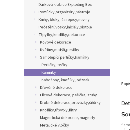
n
Dárková krabice Exploding Box
e
Pomůcky,organizéry,nástroje
l
Knihy, bloky, časopisy,noviny
Pečetění,vosky,iniciály,pistole
Třpytky,knoflíky,dekorace
Kovové dekorace
Květiny,motýli,pestíky
Samolepící perličky,kamínky
Perličky, tečky
Kamínky
Kabošony, knoflíky, odznak
Popi
Dřevěné dekorace
Filcové dekorace, peříčka, stuhy
Drobné dekorace,provázky,šňůrky
Det
Knoflíky,třpytky,flitry
Sa
Magnetická dekorace, magnety
Samo
Metalické vločky