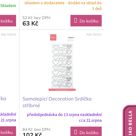
skladem u dodavatele - dodání na sklad do
Skladem
3 dnů
52 Kč bez DPH
 košíku
Do košíku
63 Kč
Kód:
CA3222
Kód:
CA3221
čka
Samolepicí Decoration Srdíčka
stříbrné
NOVINKY CIAO BELLA
skladnění
předobjednávka do 13.srpna naskladnění
 21.srpna
cca 21.srpna
84 Kč bez DPH
 košíku
Do košíku
102 Kč