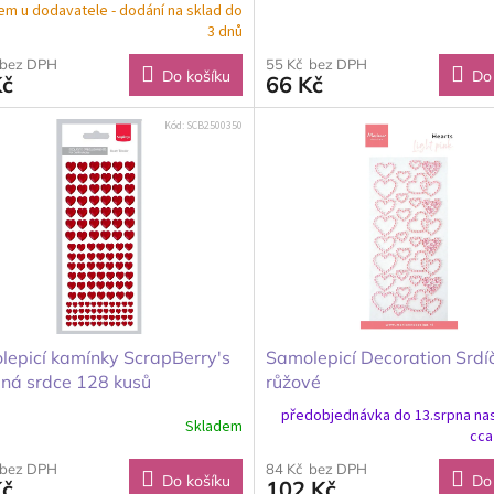
em u dodavatele - dodání na sklad do
3 dnů
 bez DPH
55 Kč bez DPH
Do košíku
Do
Kč
66 Kč
Kód:
SCB2500350
lepicí kamínky ScrapBerry's
Samolepicí Decoration Srdí
ená srdce 128 kusů
růžové
předobjednávka do 13.srpna na
Skladem
cca
 bez DPH
84 Kč bez DPH
Do košíku
Do
Kč
102 Kč