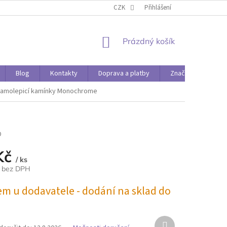
O PAPÍRÁDĚ
DOPRAVA A PLATBY
CZK
Přihlášení
NÁKUPNÍ
Prázdný košík
KOŠÍK
Blog
Kontakty
Doprava a platby
Značky
amolepicí kamínky Monochrome
D
Kč
/ ks
č bez DPH
em u dodavatele - dodání na sklad do
Další