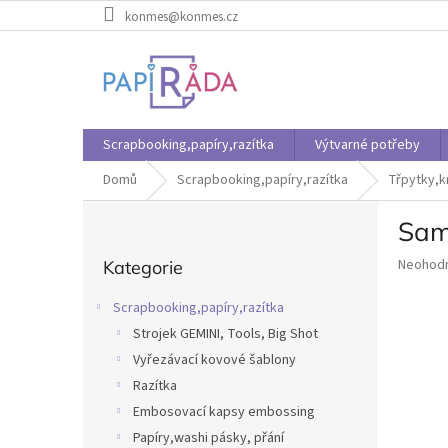
Přejít
konmes@konmes.cz
na
obsah
Scrapbooking,papíry,razítka
Výtvarné potřeby
Domů
Scrapbooking,papíry,razítka
Třpytky,k
P
Sam
o
Přeskočit
s
Průměr
Neohod
Kategorie
kategorie
t
hodnoce
r
produkt
Scrapbooking,papíry,razítka
a
je
Strojek GEMINI, Tools, Big Shot
n
0,0
z
Vyřezávací kovové šablony
n
5
í
Razítka
hvězdič
p
Embosovací kapsy embossing
a
Papíry,washi pásky, přání