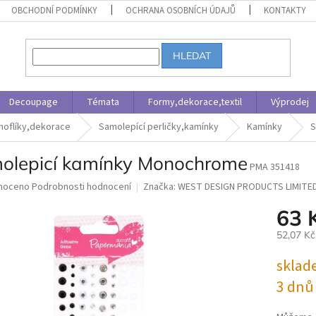
OBCHODNÍ PODMÍNKY
OCHRANA OSOBNÍCH ÚDAJŮ
KONTAKTY
HLEDAT
Decoupage
Témata
Formy,dekorace,textil
Výprodej
noflíky,dekorace
Samolepící perličky,kamínky
Kamínky
S
olepicí kamínky Monochrome
PMA 351418
né
noceno
Podrobnosti hodnocení
Značka:
WEST DESIGN PRODUCTS LIMITE
ní
63 
u
52,07 K
Měrná
sklad
cena:
ek.
3 dnů