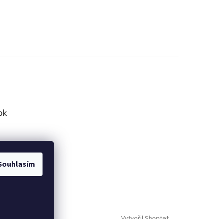
ok
Souhlasím
Vytvořil Shoptet