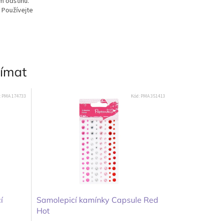
m odstínu.
 Používejte
jímat
:
PMA 174733
Kód:
PMA 351413
í
Samolepicí kamínky Capsule Red
Hot