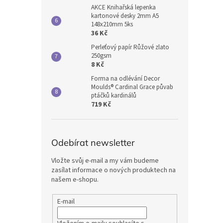
AKCE Knihařská lepenka
kartonové desky 2mm A5
148x210mm 5ks
36 Kč
Perleťový papír Růžové zlato
250gsm
8 Kč
Forma na odlévání Decor
Moulds® Cardinal Grace půvab
ptáčků kardinálů
719 Kč
Odebírat newsletter
Vložte svůj e-mail a my vám budeme
zasílat informace o nových produktech na
našem e-shopu.
E-mail