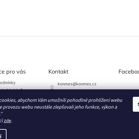
ce pro vás
Kontakt
Facebo
podmínky
konmes
@
konmes.cz
obních údajů
739531166
cookies, abychom Vám umožnili pohodlné prohlížení webu
Facebook
ze provozu webu neustále zlepšovali jeho funkce, výkon a
.
"
latby
cí
zde
.
í