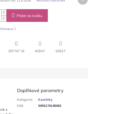
oručit do:
12.8.2026
Možnosti doručení
produkt
Přidat do košíku
informace
ZEPTAT SE
HLÍDAT
SDÍLET
Doplňkové parametry
Kategorie
:
Kamínky
EAN
:
5055170145063
ook a