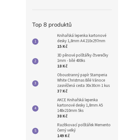
Top 8 produktů
Knihařská lepenka kartonové
desky 1,8mm A4 210x297mm
15 Kč
3D pěnové polštářky čtverečky
1mm - bílé 400ks
18 Kč
Oboustranný papír Stamperia
White Christmas Bílé Vánoce
zasněžená cesta 30x30cm 1 kus
37 Kč
AKCE Knihařská lepenka
kartonové desky 1,8mm A5
148x210mm 5ks
38 Kč
Razítkovací polštářek Memento
černý velký
149 Kč