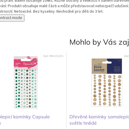
bu přání. Balení obsahuje 104ks. Různé odstíny a velikosti v daném barevné
vání: Produkt obsahuje malé části a může představovat nebezpečí udušení.
trností. Netoxické. Bez kyseliny. Nevhodné pro děti do 3 let.
ontrast mode
Mohlo by Vás za
Kód:
PMA 351415
Kód
lepicí kamínky Capsule
Dřevěné kamínky samolepíc
e
světle hnědé