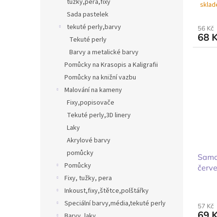
tužky,pera,fixy
sklad
Sada pastelek
tekuté perly,barvy
56 Kč
68 
Tekuté perly
Barvy a metalické barvy
Pomůcky na Krasopis a Kaligrafii
Pomůcky na knižní vazbu
Malování na kameny
Fixy,popisovače
Tekuté perly,3D linery
Laky
Akrylové barvy
pomůcky
Samo
Pomůcky
červ
Fixy, tužky, pera
Inkoust,fixy,štětce,polštářky
Speciální barvy,média,tekuté perly
57 Kč
69 
Barvy, laky