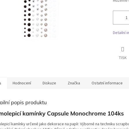
Můžeme d
Detailní 
TISK
s
Hodnocení
Diskuze
Značka
Ostatní informace
ailní popis produktu
molepicí kamínky Capsule Monochrome 104ks
lepicí kamínky určené jako dekorace na papír. Výborné na techniku scrapb